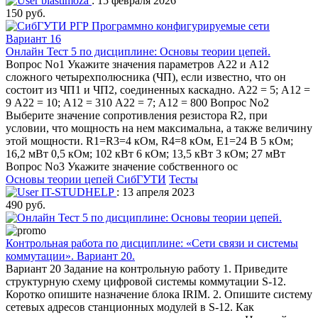
blastimoza
: 15 февраля 2026
150 руб.
Онлайн Тест 5 по дисциплине: Основы теории цепей.
Вопрос No1 Укажите значения параметров А22 и А12
сложного четырехполюсника (ЧП), если известно, что он
состоит из ЧП1 и ЧП2, соединенных каскадно. А22 = 5; А12 =
9 А22 = 10; А12 = 310 А22 = 7; А12 = 800 Вопрос No2
Выберите значение сопротивления резистора R2, при
условии, что мощность на нем максимальна, а также величину
этой мощности. R1=R3=4 кОм, R4=8 кОм, Е1=24 В 5 кОм;
16,2 мВт 0,5 кОм; 102 кВт 6 кОм; 13,5 кВт 3 кОм; 27 мВт
Вопрос No3 Укажите значение собственного ос
Основы теории цепей
СибГУТИ
Тесты
IT-STUDHELP
: 13 апреля 2023
490 руб.
Контрольная работа по дисциплине: «Сети связи и системы
коммутации». Вариант 20.
Вариант 20 Задание на контрольную работу 1. Приведите
структурную схему цифровой системы коммутации S-12.
Коротко опишите назначение блока IRIM. 2. Опишите систему
сетевых адресов станционных модулей в S-12. Как