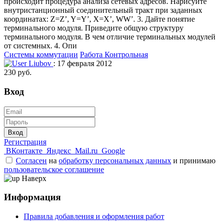
происходит процедура анализа сетевых адресов. Нарисуйте
внутристанционный соединительный тракт при заданных
координатах: Z=Z’, Y=Y’, X=X’, WW’. 3. Дайте понятие
терминального модуля. Приведите общую структуру
терминального модуля. В чем отличие терминальных модулей
от системных. 4. Опи
Системы коммутации
Работа Контрольная
Liubov
: 17 февраля 2012
230 руб.
Вход
Вход
Регистрация
ВКонтакте
Яндекс
Mail.ru
Google
Согласен
на
обработку персональных данных
и принимаю
пользовательское соглашение
Наверх
Информация
Правила добавления и оформления работ