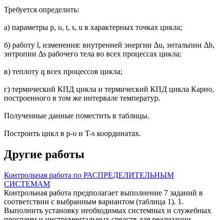
Требуется определить:
а) параметры р, υ, t, s, u в характерных точках цикла;
б) работу l, изменения: внутренней энергии Δu, энтальпии Δh,
энтропии Δs рабочего тела во всех процессах цикла;
в) теплоту q всех процессов цикла;
г) термический КПД цикла и термический КПД цикла Карно,
построенного в том же интервале температур.
Полученные данные поместить в таблицы.
Построить цикл в р-υ и T-s координатах.
Другие работы
Контрольная работа по РАСПРЕДЕЛИТЕЛЬНЫМ
СИСТЕМАМ
Контрольная работа предполагает выполнение 7 заданий в
соответствии с выбранным вариантом (таблица 1). 1.
Выполнить установку необходимых системных и служебных
программ и инструментальных средств для реализации