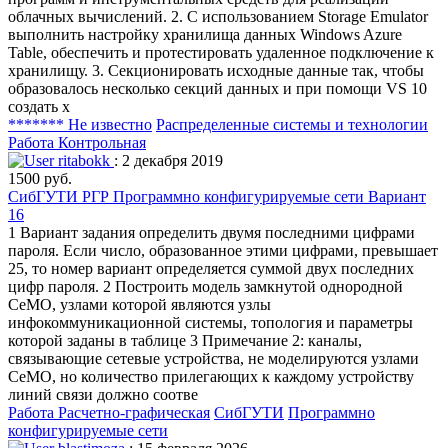
облачных вычислений. 2. С использованием Storage Emulator
выполнить настройку хранилища данных Windows Azure
Table, обеспечить и протестировать удаленное подключение к
хранилищу. 3. Секционировать исходные данные так, чтобы
образовалось несколько секций данных и при помощи VS 10
создать х
******* Не известно
Распределенные системы и технологии
Работа Контрольная
ritabokk
: 2 декабря 2019
1500 руб.
СибГУТИ РГР Программно конфигурируемые сети Вариант
16
1 Вариант задания определить двумя последними цифрами
пароля. Если число, образованное этими цифрами, превышает
25, то номер вариант определяется суммой двух последних
цифр пароля. 2 Построить модель замкнутой однородной
СеМО, узлами которой являются узлы
инфокоммуникационной системы, топология и параметры
которой заданы в таблице 3 Примечание 2: каналы,
связывающие сетевые устройства, не моделируются узлами
СеМО, но количество прилегающих к каждому устройству
линий связи должно соотве
Работа Расчетно-графическая
СибГУТИ
Программно
конфигурируемые сети