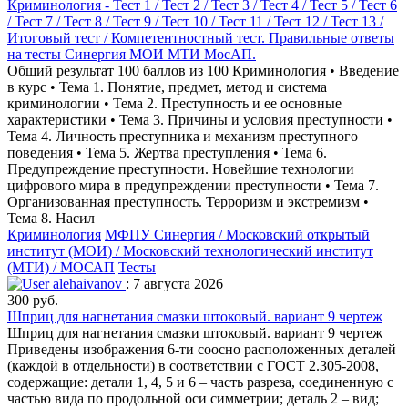
Криминология - Тест 1 / Тест 2 / Тест 3 / Тест 4 / Тест 5 / Тест 6
/ Тест 7 / Тест 8 / Тест 9 / Тест 10 / Тест 11 / Тест 12 / Тест 13 /
Итоговый тест / Компетентностный тест. Правильные ответы
на тесты Синергия МОИ МТИ МосАП.
Общий результат 100 баллов из 100 Криминология • Введение
в курс • Тема 1. Понятие, предмет, метод и система
криминологии • Тема 2. Преступность и ее основные
характеристики • Тема 3. Причины и условия преступности •
Тема 4. Личность преступника и механизм преступного
поведения • Тема 5. Жертва преступления • Тема 6.
Предупреждение преступности. Новейшие технологии
цифрового мира в предупреждении преступности • Тема 7.
Организованная преступность. Терроризм и экстремизм •
Тема 8. Насил
Криминология
МФПУ Синергия / Московский открытый
институт (МОИ) / Московский технологический институт
(МТИ) / МОСАП
Тесты
alehaivanov
: 7 августа 2026
300 руб.
Шприц для нагнетания смазки штоковый. вариант 9 чертеж
Шприц для нагнетания смазки штоковый. вариант 9 чертеж
Приведены изображения 6-ти соосно расположенных деталей
(каждой в отдельности) в соответствии с ГОСТ 2.305-2008,
содержащие: детали 1, 4, 5 и 6 – часть разреза, соединенную с
частью вида по продольной оси симметрии; деталь 2 – вид;