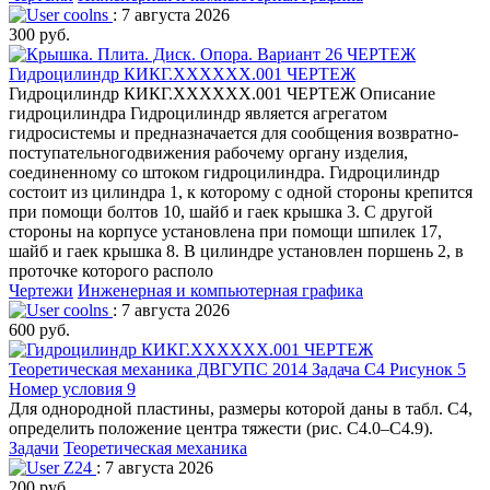
coolns
: 7 августа 2026
300 руб.
Гидроцилиндр КИКГ.ХХХХХХ.001 ЧЕРТЕЖ
Гидроцилиндр КИКГ.ХХХХХХ.001 ЧЕРТЕЖ Описание
гидроцилиндра Гидроцилиндр является агрегатом
гидросистемы и предназначается для сообщения возвратно-
поступательногодвижения рабочему органу изделия,
соединенному со штоком гидроцилиндра. Гидроцилиндр
состоит из цилиндра 1, к которому с одной стороны крепится
при помощи болтов 10, шайб и гаек крышка 3. С другой
стороны на корпусе установлена при помощи шпилек 17,
шайб и гаек крышка 8. В цилиндре установлен поршень 2, в
проточке которого располо
Чертежи
Инженерная и компьютерная графика
coolns
: 7 августа 2026
600 руб.
Теоретическая механика ДВГУПС 2014 Задача С4 Рисунок 5
Номер условия 9
Для однородной пластины, размеры которой даны в табл. С4,
определить положение центра тяжести (рис. С4.0–С4.9).
Задачи
Теоретическая механика
Z24
: 7 августа 2026
200 руб.