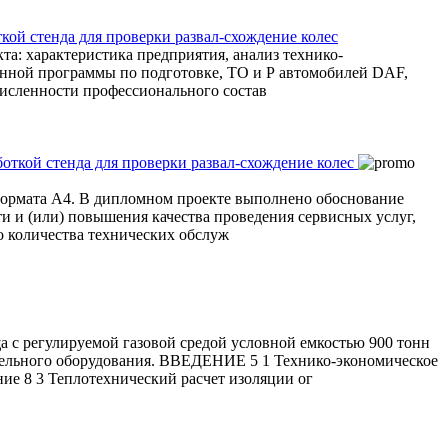
ой стенда для проверки развал-схождение колес
та: характеристика предприятия, анализ технико-
венной программы по подготовке, ТО и Р автомобилей DAF,
 численности профессионального состав
 формата А4. В дипломном проекте выполнено обоснование
и и (или) повышения качества проведения сервисных услуг,
о количества технических обслуж
ща с регулируемой газовой средой условной емкостью 900 тонн
ательного оборудования. ВВЕДЕНИЕ 5 1 Технико-экономическое
 3 Теплотехнический расчет изоляции ог