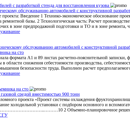
ческому обслуживанию автомобилей с конструктивной разработк
е проекта: Введение 1 Технико-экономическое обоснование проек
а ремонтной базы. 2 Технологическая часть: Расчет производст
бочих в зоне предпродажной подготовки и ТО и в зоне ремонта,
луживание
ника на сто
иала формата А1 и 89 листах расчетно-пояснительной записки,
 в области снижения себестоимости производства, себестоимост
овышения безопасности труда. Выполнен расчет предполагаемог
луживание
газовой средой вместимостью 900 тонн
 дипломного проекта «Проект системы охлаждения фруктохранили
ование холодильной установки с подбором основного и вспомог
има…………………………..………10 2 Объемно-планировочное решение 8
СГУ