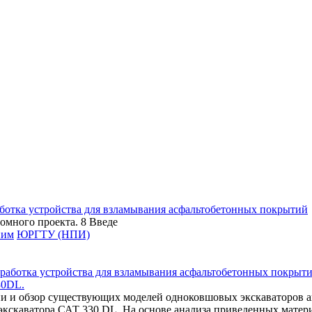
аботка устройства для взламывания асфальтобетонных покрытий
омного проекта. 8 Введе
ним
ЮРГТУ (НПИ)
30DL.
и и обзор существующих моделей одноковшовых экскаваторов ан
экскаватора САТ 330 DL. На основе анализа приведенных матер