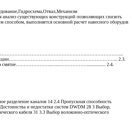
рудование,Гидросхема,Отвал,Механизм
ся анализ существующих конструкций позволяющих снизить
м способом, выполняется основной расчет навесного оборудов
РУКТОРСКАЯ ЧАСТЬ……………………………………………….…………………...
струкции…………………………….……………………………... 2.3.
смятие…………………..…..………………................ 2.4.
е разделение каналов 14 2.4 Пропускная способность
7 Достоинства и недостатки систем DWDM 28 3 Выбор,
ческого кабеля 31 3.3 Выбор волоконно-оптического