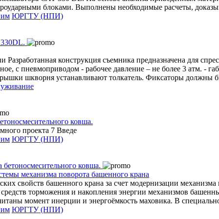
гидроударными блоками. Выполнены необходимые расчеты, доказ
ним
ЮРГТУ (НПИ)
и Разработанная конструкция съемника предназначена для спре
е, с пневмоприводом - рабочее давление – не более 3 атм. - габ
рышки шкворня устанавливают толкатель. Фиксаторы должны бы
луживание
бетоносмесительного ковша.
много проекта 7 Введе
ним
ЮРГТУ (НПИ)
истемы механизма поворота башенного крана
их свойств башенного крана за счет модернизации механизма п
, средств торможения и накопления энергии механизмов башенн
читаны момент инерции и энергоёмкость маховика. В специальной
ним
ЮРГТУ (НПИ)