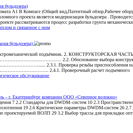
я бульдозера)
 формата А1 В Компасе (Общий вид,Патентный обзор,Рабочее обо
омного проекта является модернизация бульдозера . Проводит
роекте рассматриваются процесс разработки грунта механически
иплом и связанное с ним
едвижной электромеханический подъёмник. 2. КОНСТ
……………………………… 2.2. Обоснование выбора кон
…………...... 2.3.1. Проверка резьбы приспособления на 
…………………. 2.4.1. Проверочный расчет подъемного
огическое обслуживание
ь – г. Екатеринбург компании ООО «Северное волокно»
ния 7 2.2 Стандарты для DWDM–систем 10 2.3 Пространственно
о уплотнения 19 2.6 Критические параметры DWDM-систем 26 2.
е проектируемой ВОЛП 29 3.2 Выбор трассы для прокладки опти