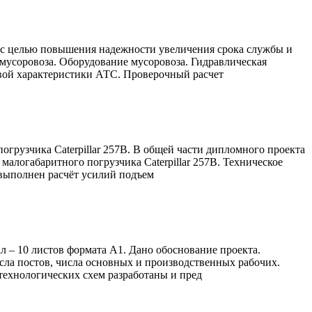
 с целью повышения надежности увеличения срока службы и
мусоровоза. Оборудование мусоровоза. Гидравлическая
овой характеристики АТС. Проверочный расчет
грузчика Caterpillar 257B. В общей части дипломного проекта
алогабаритного погрузчика Caterpillar 257B. Техническое
 выполнен расчёт усилий подъем
л – 10 листов формата А1. Дано обоснование проекта.
сла постов, числа основных и производственных рабочих.
технологических схем разработаны и пред