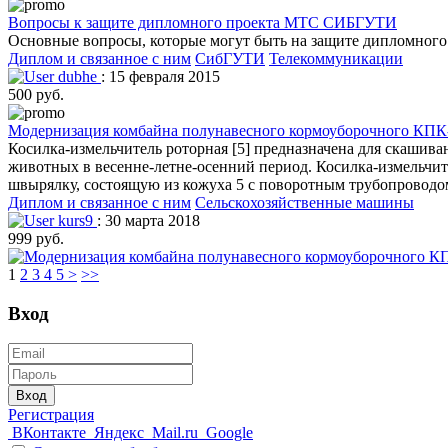
Вопросы к защите дипломного проекта МТС СИБГУТИ
Основные вопросы, которые могут быть на защите дипломног
Диплом и связанное с ним
СибГУТИ
Телекоммуникации
dubhe
: 15 февраля 2015
500 руб.
Модернизация комбайна полунавесного кормоуборочного КПК-3
Косилка-измельчитель роторная [5] предназначена для скашива
животных в весенне-летне-осенний период. Косилка-измельчит
швырялку, состоящую из кожуха 5 с поворотным трубопроводо
Диплом и связанное с ним
Сельскохозяйственные машины
kurs9
: 30 марта 2018
999 руб.
1
2
3
4
5
>
>>
Вход
Вход
Регистрация
ВКонтакте
Яндекс
Mail.ru
Google