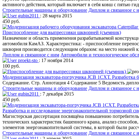
активного действия, который включает в себя ковш с пятью 
Строительные машины и оборудование
Диплом и связанное с 
gubin2011
: 28 марта 2015
450 руб.
Приспособление для выпреcсовки шкворней (съемник)
Назначение и область применения разрабатываемой конструкци
автомобиля КамАЗ. Характеристика: - приспособление переносно
шкворня производится следующим образом: на место нижней к
Диплом и связанное с ним
Автомобили и технологическое обс
proekt-sto
: 17 ноября 2014
100 руб.
Модернизация экскаватора-погрузчика JCB 1СХТ. Разработка 
Содержание. Стр. Аннотация 4 Содержание 5 Ведомость дипло
Строительные машины и оборудование
Диплом и связанное с 
gubin2011
: 7 декабря 2015
450 руб.
Разработка и исследование энергонакопительной тормозной с
Магистерская диссертация посвящёна повышению потребительск
технических характеристик башенного крана, анализ способов
элементов энергонакопительной системы, в которой были расс
Строительные машины и оборудование
Диплом и связанное с 
gubin2011
: 2 апреля 2015