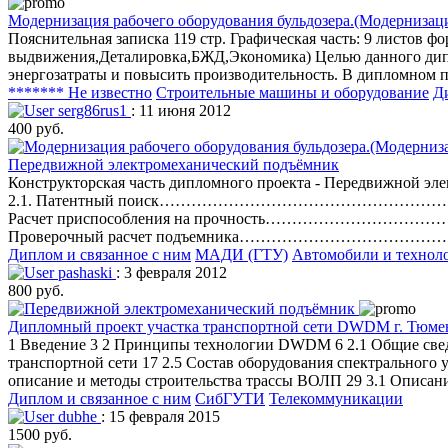
Модернизация рабочего оборудования бульдозера.(Модернизаци
Пояснительная записка 119 стр. Графическая часть: 9 листов
выдвижения,Деталировка,БЖД,Экономика) Целью данного дипл
энергозатраты и повысить производительность. В дипломном п
******* Не известно
Строительные машины и оборудование
Д
serg86rus1
: 11 июня 2012
400 руб.
Передвижной электромеханический подъёмник
Конструкторская часть дипломного проекта - Пер
2.1. Патентный поиск…………………………………………………
Расчет приспособления на прочность………………………………..………
Проверочный расчет подъемника…………………………………………
Диплом и связанное с ним
МАДИ (ГТУ)
Автомобили и технол
pashaski
: 3 февраля 2012
800 руб.
Дипломный проект участка транспортной сети DWDM г. Тюмен
1 Введение 3 2 Принципы технологии DWDM 6 2.1 Общие сведе
транспортной сети 17 2.5 Состав оборудования спектральног
описание и методы строительства трассы ВОЛП 29 3.1 Описани
Диплом и связанное с ним
СибГУТИ
Телекоммуникации
dubhe
: 15 февраля 2015
1500 руб.