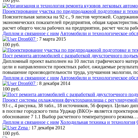
100 руб.
Проектирование участка по предпродажной подготовке и техни
Пояснительная записка на 92 с., 9 листов чертежей. Содержани
экономических показателей предприятия, общая характеристик
расчет общего числа рабочих на предприятии, расчет числа ра
Диплом и связанное с ним
Автомобили и технологическое обс
Dron607
: 7 марта 2015
100 руб.
Пост ремонта автомобилей с разработкой двухстоечного подъем
Дипломный проект выполнен на 10 листах графического матер
цели и направленности проектных работ, ожидаемые результаты
повышение производительности труда, улучшения экологии, п
Диплом и связанное с ним
Автомобили и технологическое обс
Dron607
: 8 декабря 2014
100 руб.
Проект системы охлаждения фруктохранилища с регулируемой 
93 с., 4 рисунка, 38 табл., 18 источников, 56 формул. Целью
в поселке городского типа Урджар (ВКО)» является проектир
обоснование 7 1.1 Выбор расчетного температурного реж
Диплом и связанное с ним
Холодильная техника и технология
Zena
: 17 декабря 2012
100 руб.