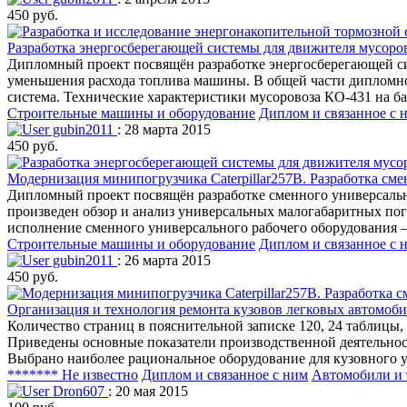
450 руб.
Разработка энергосберегающей системы для движителя мусоро
Дипломный проект посвящён разработке энергосберегающей с
уменьшения расхода топлива машины. В общей части дипломног
система. Технические характеристики мусоровоза КО-431 на б
Строительные машины и оборудование
Диплом и связанное с 
gubin2011
: 28 марта 2015
450 руб.
Модернизация минипогрузчика Caterpillar257В. Разработка сме
Дипломный проект посвящён разработке сменного универсально
произведен обзор и анализ универсальных малогабаритных погр
исполнение сменного универсального рабочего оборудования 
Строительные машины и оборудование
Диплом и связанное с 
gubin2011
: 26 марта 2015
450 руб.
Организация и технология ремонта кузовов легковых автомобил
Количество страниц в пояснительной записке 120, 24 таблицы,
Приведены основные показатели производственной деятельност
Выбрано наиболее рациональное оборудование для кузовного у
******* Не известно
Диплом и связанное с ним
Автомобили и 
Dron607
: 20 мая 2015