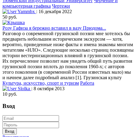
Тюменский Индустриальный Университет
Черчение и
компьютерная графика
Чертежи
Yammbx
: 16 декабря 2022
50 руб.
Розу Гафиза я бережно вставил в вазу Прюдома...
Разговор о современной грузинской поэзии мне хотелось бы
предварить небольшим историческим экскурсом — хотя,
вероятно, приведенные ниже факты и имена знакомы многим
читателям «НЛО». Следующие несколько страниц посвящены
истории вестернизационных влияний в грузинской поэзии.
Их перечисление позволит нам увидеть общий путь развития
грузинской поэзии вплоть до поколения 1960-х; с авторов
этого поколения (в современной России известных мало) мы
и начнем далее подробный анализ [1]. Грузинская культу
Культура, искусство, спорт и туризм
Работа
Slolka
: 8 октября 2013
10 руб.
Вход
Вход