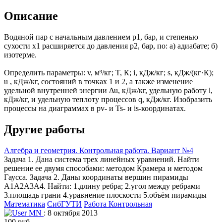
Описание
Водяной пар с начальным давлением р1, бар, и степенью
сухости х1 расширяется до давления р2, бар, по: а) адиабате; б)
изотерме.
Определить параметры: v, м³/кг; T, К; i, кДж/кг; s, кДж/(кг·К);
u , кДж/кг, состояний в точках 1 и 2, а также изменение
удельной внутренней энергии Δu, кДж/кг, удельную работу l,
кДж/кг, и удельную теплоту процессов q, кДж/кг. Изобразить
процессы на диаграммах в рv- и Ts- и is-координатах.
Другие работы
Алгебра и геометрия. Контрольная работа. Вариант №4
Задача 1. Дана система трех линейных уравнений. Найти
решение ее двумя способами: методом Крамера и методом
Гаусса. Задача 2. Даны координаты вершин пирамиды
А1А2А3А4. Найти: 1.длину ребра; 2.угол между ребрами
3.площадь грани 4.уравнение плоскости 5.объём пирамиды
Математика
СибГУТИ
Работа Контрольная
MN
: 8 октября 2013
100 руб.