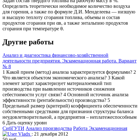
Задан состав твердого топлива на рабочую массу в %.
Определить теоретически необходимое количество воздуха
для горения, а также по формуле Д.И. Менделеева — низшую
и высшую теплоту сгорания топлива, объемы и состав
продуктов сгорания при αв, а также энтальпию продуктов
сгорания при температуре θ.
Другие работы
Анализ и диагностика финансово-хозяйственной
деятельности предприятия. Экзаменационная работа. Вариант
№ 8
1 Какой прием (метод) анализа характеризуется формулами? 2
Что является объектом экономического анализа? 3 Какой
элемент затрат характеризует материалоемкий тип
производства при выявлении источников снижения
себестоимости услуг связи? 4 Основной источник анализа
эффективности (рентабельности) производства? 5
Предельный размер (критерий) коэффициента обеспеченности
собственными средствами для признания структуры баланса
неудовлетворительной, а предприятия – неплатежеспособным
6 Дать оценку уровн
СибГУТИ
Анализ производства
Работа Экзаменационная
Vladx
: 21 декабря 2012
50 руб.