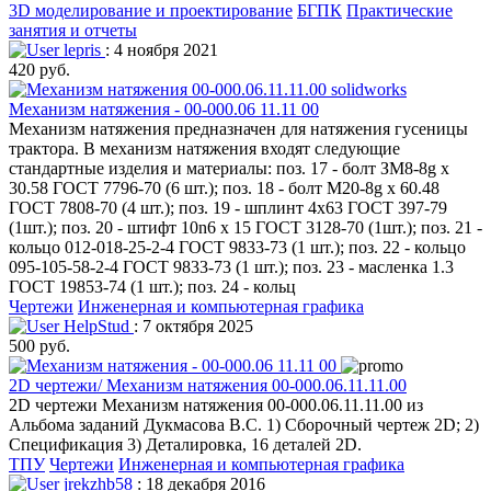
3D моделирование и проектирование
БГПК
Практические
занятия и отчеты
lepris
: 4 ноября 2021
420 руб.
Механизм натяжения - 00-000.06 11.11 00
Механизм натяжения предназначен для натяжения гусеницы
трактора. В механизм натяжения входят следующие
стандартные изделия и материалы: поз. 17 - болт ЗМ8-8g х
30.58 ГОСТ 7796-70 (6 шт.); поз. 18 - болт М20-8g х 60.48
ГОСТ 7808-70 (4 шт.); поз. 19 - шплинт 4x63 ГОСТ 397-79
(1шт.); поз. 20 - штифт 10n6 х 15 ГОСТ 3128-70 (1шт.); поз. 21 -
кольцо 012-018-25-2-4 ГОСТ 9833-73 (1 шт.); поз. 22 - кольцо
095-105-58-2-4 ГОСТ 9833-73 (1 шт.); поз. 23 - масленка 1.3
ГОСТ 19853-74 (1 шт.); поз. 24 - кольц
Чертежи
Инженерная и компьютерная графика
HelpStud
: 7 октября 2025
500 руб.
2D чертежи/ Механизм натяжения 00-000.06.11.11.00
2D чертежи Механизм натяжения 00-000.06.11.11.00 из
Альбома заданий Дукмасова В.С. 1) Сборочный чертеж 2D; 2)
Спецификация 3) Деталировка, 16 деталей 2D.
ТПУ
Чертежи
Инженерная и компьютерная графика
jrekzhb58
: 18 декабря 2016