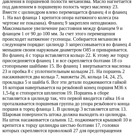
давления в поршневой полости механизма. Масло нагнетается
под давлением в поршневую полость через масленку 23.
Вместе с цилиндром влево перемещается фланец 4 и фланец
1. На вал фланца 1 крепится опора натяжного колеса (на
чертеже не показана). Фланец 9 закреплен неподвижно.
Максимальное увеличение расстояния между фланцем 9 и
фланцем 1 от 90 до 100 мм. За счет этого перемещения
происходит натяжение гусеницы. Собирается механизм в
следующем порядке: цилиндр 3 запрессовывается во фланец 4
меньшим своим наружным диаметром O85 и приваривается.
Во фланец 4 с торца вставляется кольцо 22. К этому же торцу
присоединяется фланец 1 и все скрепляется болтами 18 со
стопорными шайбами 15. Во фланец 1 ввертывается масленка
23 и пробка 8 с уплотнительным кольцом 21. На поршень 2
насаживаются два кольца 7, манжеты 26, кольца 14, 24, 25,
прокладка 5 и шайба 6. Все эти детали поджимаются гайкой
16 которая навертывается на резьбовой конец поршня М36 х
1,5-6g и стопорится шплинтом 19. Поршень в сборе
вставляется в цилиндр так, что первой вводится гайка 16 и
проталкивается поршневая группа до упора резьбового конца
поршня в торец фланца 1. В цилиндр 3 вставляется шток 13.
Шаровая поверхность штока должна выходить из цилиндра.
На шток насаживается сальник 12, поджимается крышкой 10 и
крепится к торцу цилиндра шестью болтами 17, головки
которых скрепляются проволокой 27 для предотвращения