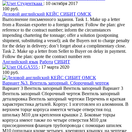
Студенткааа
: 10 октября 2017
100 руб.
Деловой английский КЕЙС СИБИТ ОМСК
Выполнение письменного задания. Task 1. Make up a letter
from a Russian exporter to a foreign partner. Follow the plan: give
reference to the contract number; inform the circumstances
impending chartering the tonnage; offer a solution (postponing
shipment, substituting a vessel); ask the Buyers not to charge penalty
for the delay in delivery; don’t forget about a complimentary close.
Task 2. Make up a letter from Seller to Buyer on delay in payment.
Follow the plan: quote the contract number rem
Английский язык
Работа
СИБИТ
OLGA555
: 17 марта 2020
100 руб.
Вариант №3. Вентиль запорный. Сборочный чертеж
Вариант 3 Вентиль запорный Вентиль запорный Вариант 3
Вентиль запорный Сборочный чертеж Вентиль запорный
деталировка Вентиль запорный чертежи Перечень и краткая
характеристика деталей. Корпус 1 изготовлен из алюминия. В
верхнем торце корпуса имеется четыре отверстия под
шпильку М10 для крепления крышки 2. Боковые торцы
корпуса имеют также по четыре отверстия М10 для
присоединения фланцев трубопровода с помощью шпилек
М10 (шпильки кроме четырех, крепящих крышку, на чертеже