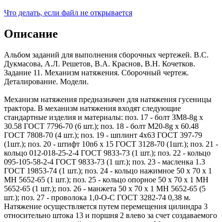
Что делать, если файл не открывается
Описание
Альбом заданий для выполнения сборочных чертежей. В.С.
Дукмасова, А.Л. Решетов, В.А. Краснов, В.Н. Кочетков.
Задание 11. Механизм натяжения. Сборочный чертеж.
Деталирование. Модели.
Механизм натяжения предназначен для натяжения гусеницы
трактора. В механизм натяжения входят следующие
стандартные изделия и материалы: поз. 17 - болт ЗМ8-8g х
30.58 ГОСТ 7796-70 (6 шт.); поз. 18 - болт М20-8g х 60.48
ГОСТ 7808-70 (4 шт.); поз. 19 - шплинт 4x63 ГОСТ 397-79
(1шт.); поз. 20 - штифт 10n6 х 15 ГОСТ 3128-70 (1шт.); поз. 21 -
кольцо 012-018-25-2-4 ГОСТ 9833-73 (1 шт.); поз. 22 - кольцо
095-105-58-2-4 ГОСТ 9833-73 (1 шт.); поз. 23 - масленка 1.3
ГОСТ 19853-74 (1 шт.); поз. 24 - кольцо нажимное 50 x 70 x 1
МН 5652-65 (1 шт.); поз. 25 - кольцо опорное 50 x 70 x 1 МН
5652-65 (1 шт.); поз. 26 - манжета 50 x 70 x 1 МН 5652-65 (5
шт.); поз. 27 - проволока 1,0-О-С ГОСТ 3282-74 0,38 м.
Натяжение осуществляется путем перемещения цилиндра 3
относительно штока 13 и поршня 2 влево за счет создаваемого