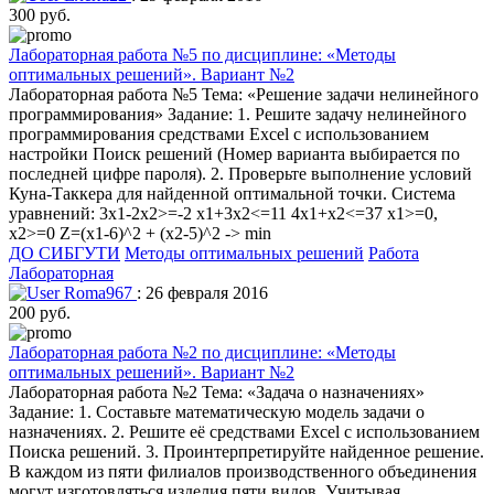
300 руб.
Лабораторная работа №5 по дисциплине: «Методы
оптимальных решений». Вариант №2
Лабораторная работа №5 Тема: «Решение задачи нелинейного
программирования» Задание: 1. Решите задачу нелинейного
программирования средствами Excel с использованием
настройки Поиск решений (Номер варианта выбирается по
последней цифре пароля). 2. Проверьте выполнение условий
Куна-Таккера для найденной оптимальной точки. Система
уравнений: 3x1-2x2>=-2 x1+3x2<=11 4x1+x2<=37 x1>=0,
x2>=0 Z=(x1-6)^2 + (x2-5)^2 -> min
ДО СИБГУТИ
Методы оптимальных решений
Работа
Лабораторная
Roma967
: 26 февраля 2016
200 руб.
Лабораторная работа №2 по дисциплине: «Методы
оптимальных решений». Вариант №2
Лабораторная работа №2 Тема: «Задача о назначениях»
Задание: 1. Составьте математическую модель задачи о
назначениях. 2. Решите её средствами Excel с использованием
Поиска решений. 3. Проинтерпретируйте найденное решение.
В каждом из пяти филиалов производственного объединения
могут изготовляться изделия пяти видов. Учитывая