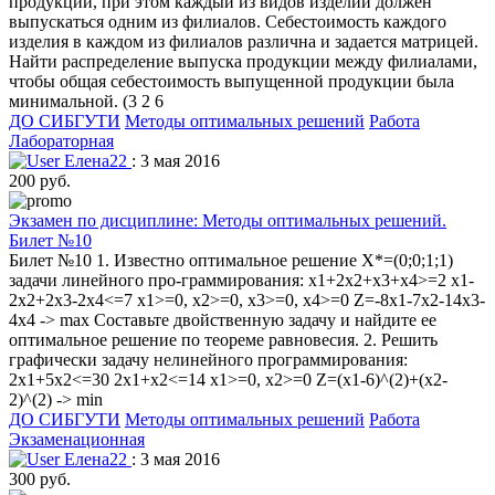
продукции, при этом каждый из видов изделий должен
выпускаться одним из филиалов. Себестоимость каждого
изделия в каждом из филиалов различна и задается матрицей.
Найти распределение выпуска продукции между филиалами,
чтобы общая себестоимость выпущенной продукции была
минимальной. (3 2 6
ДО СИБГУТИ
Методы оптимальных решений
Работа
Лабораторная
Елена22
: 3 мая 2016
200 руб.
Экзамен по дисциплине: Методы оптимальных решений.
Билет №10
Билет №10 1. Известно оптимальное решение X*=(0;0;1;1)
задачи линейного про-граммирования: x1+2x2+x3+x4>=2 x1-
2x2+2x3-2x4<=7 x1>=0, x2>=0, x3>=0, x4>=0 Z=-8x1-7x2-14x3-
4x4 -> max Составьте двойственную задачу и найдите ее
оптимальное решение по теореме равновесия. 2. Решить
графически задачу нелинейного программирования:
2x1+5x2<=30 2x1+x2<=14 x1>=0, x2>=0 Z=(x1-6)^(2)+(x2-
2)^(2) -> min
ДО СИБГУТИ
Методы оптимальных решений
Работа
Экзаменационная
Елена22
: 3 мая 2016
300 руб.