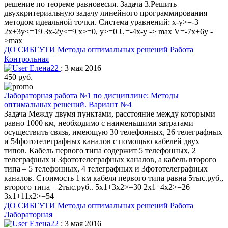
решение по теореме равновесия. Задача 3.Решить
двухкритериальную задачу линейного программирования
методом идеальной точки. Система уравнений: x-y>=-3
2x+3y<=19 3x-2y<=9 x>=0, y>=0 U=-4x-y -> max V=-7x+6y -
>max
ДО СИБГУТИ
Методы оптимальных решений
Работа
Контрольная
Елена22
: 3 мая 2016
450 руб.
Лабораторная работа №1 по дисциплине: Методы
оптимальных решений. Вариант №4
Задача Между двумя пунктами, расстояние между которыми
равно 1000 км, необходимо с наименьшими затратами
осуществить связь, имеющую 30 телефонных, 26 телеграфных
и 54фототелеграфных каналов с помощью кабелей двух
типов. Кабель первого типа содержит 5 телефонных, 2
телеграфных и 3фототелеграфных каналов, а кабель второго
типа – 5 телефонных, 4 телеграфных и 3фототелеграфных
каналов. Стоимость 1 км кабеля первого типа равна 5тыс.руб.,
второго типа – 2тыс.руб.. 5x1+3x2>=30 2x1+4x2>=26
3x1+11x2>=54
ДО СИБГУТИ
Методы оптимальных решений
Работа
Лабораторная
Елена22
: 3 мая 2016