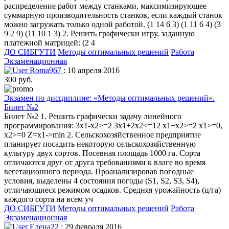
распределение работ между станками, максимизирующее
суммарную производительность станков, если каждый станок
можно загружать только одной работой. (1 14 6 3) (1 11 6 4) (3
9 2 9) (11 10 1 3) 2. Решить графически игру, заданную
платежной матрицей: (2 4
ДО СИБГУТИ
Методы оптимальных решений
Работа
Экзаменационная
Roma967
: 10 апреля 2016
300 руб.
Экзамен по дисциплине: «Методы оптимальных решений».
Билет №2
Билет №2 1. Решить графически задачу линейного
программирования: 3x1-x2>=2 3x1+2x2<=12 x1+x2>=2 x1>=0,
x2>=0 Z=x1->min 2. Сельскохозяйственное предприятие
планирует посадить некоторую сельскохозяйственную
культуру двух сортов. Посевная площадь 1000 га. Сорта
отличаются друг от друга требованиями к влаге во время
вегетационного периода. Проанализировав погодные
условия, выделены 4 состояния погоды (S1, S2, S3, S4),
отличающиеся режимом осадков. Средняя урожайность (ц/га)
каждого сорта на всем уч
ДО СИБГУТИ
Методы оптимальных решений
Работа
Экзаменационная
Елена22
: 29 февраля 2016