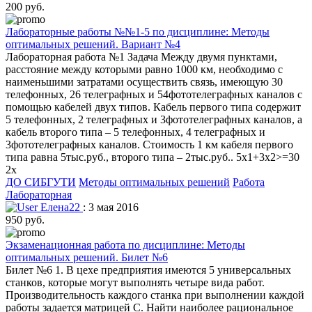
200 руб.
Лабораторные работы №№1-5 по дисциплине: Методы
оптимальных решений. Вариант №4
Лабораторная работа №1 Задача Между двумя пунктами,
расстояние между которыми равно 1000 км, необходимо с
наименьшими затратами осуществить связь, имеющую 30
телефонных, 26 телеграфных и 54фототелеграфных каналов с
помощью кабелей двух типов. Кабель первого типа содержит
5 телефонных, 2 телеграфных и 3фототелеграфных каналов, а
кабель второго типа – 5 телефонных, 4 телеграфных и
3фототелеграфных каналов. Стоимость 1 км кабеля первого
типа равна 5тыс.руб., второго типа – 2тыс.руб.. 5x1+3x2>=30
2x
ДО СИБГУТИ
Методы оптимальных решений
Работа
Лабораторная
Елена22
: 3 мая 2016
950 руб.
Экзаменационная работа по дисциплине: Методы
оптимальных решений. Билет №6
Билет №6 1. В цехе предприятия имеются 5 универсальных
станков, которые могут выполнять четыре вида работ.
Производительность каждого станка при выполнении каждой
работы задается матрицей С. Найти наиболее рациональное