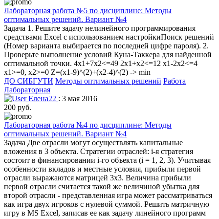
Лабораторная работа №5 по дисциплине: Методы
оптимальных решений. Вариант №4
Задача 1. Решите задачу нелинейного программирования
средствами Excel с использованием настройкиПоиск решений
(Номер варианта выбирается по последней цифре пароля). 2.
Проверьте выполнение условий Куна-Таккера для найденной
оптимальной точки. 4x1+7x2<=49 2x1+x2<=12 x1-2x2<=4
x1>=0, x2>=0 Z=(x1-9)^(2)+(x2-4)^(2) -> min
ДО СИБГУТИ
Методы оптимальных решений
Работа
Лабораторная
Елена22
: 3 мая 2016
200 руб.
Лабораторная работа №4 по дисциплине: Методы
оптимальных решений. Вариант №4
Задача Две отрасли могут осуществлять капитальные
вложения в 3 объекта. Стратегии отраслей: i-я стратегия
состоит в финансировании i-го объекта (i = 1, 2, 3). Учитывая
особенности вкладов и местные условия, прибыли первой
отрасли выражаются матрицей 3х3. Величина прибыли
первой отрасли считается такой же величиной убытка для
второй отрасли - представленная игра может рассматриваться
как игра двух игроков с нулевой суммой. Решить матричную
игру в MS Excel, записав ее как задачу линейного программ