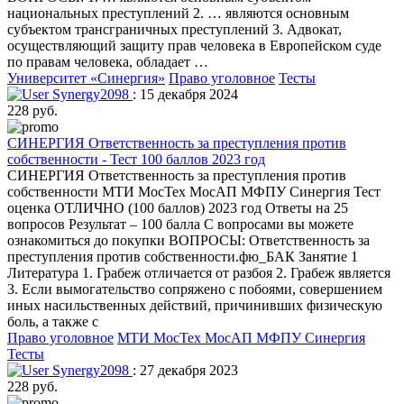
национальных преступлений 2. … являются основным
субъектом трансграничных преступлений 3. Адвокат,
осуществляющий защиту прав человека в Европейском суде
по правам человека, обладает …
Университет «Синергия»
Право уголовное
Тесты
Synergy2098
: 15 декабря 2024
228 руб.
СИНЕРГИЯ Ответственность за преступления против
собственности - Тест 100 баллов 2023 год
СИНЕРГИЯ Ответственность за преступления против
собственности МТИ МосТех МосАП МФПУ Синергия Тест
оценка ОТЛИЧНО (100 баллов) 2023 год Ответы на 25
вопросов Результат – 100 балла С вопросами вы можете
ознакомиться до покупки ВОПРОСЫ: Ответственность за
преступления против собственности.фю_БАК Занятие 1
Литература 1. Грабеж отличается от разбоя 2. Грабеж является
3. Если вымогательство сопряжено с побоями, совершением
иных насильственных действий, причинивших физическую
боль, а также с
Право уголовное
МТИ МосТех МосАП МФПУ Синергия
Тесты
Synergy2098
: 27 декабря 2023
228 руб.