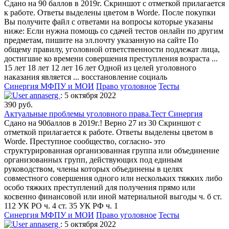
Сдано на 90 баллов в 2019г. Скриншот с отметкой прилагается
к работе. Ответы выделены цветом в Worde. После покупки
Вы получите файл с ответами на вопросы которые указаны
ниже: Если нужна помощь со сдачей тестов онлайн по другим
предметам, пишите на эл.почту указанную на сайте По
общему правилу, уголовной ответственности подлежат лица,
достигшие ко времени совершения преступления возраста ...
15 лет 18 лет 12 лет 16 лет Одной из целей уголовного
наказания является ... восстановление социаль
Синергия МФПУ и МОИ
Право уголовное
Тесты
annaserg
: 5 октября 2022
390 руб.
Актуальные проблемы уголовного права.Тест Синергия
Сдано на 90баллов в 2019г.! Верно 27 из 30 Скриншот с
отметкой прилагается к работе. Ответы выделены цветом в
Worde. Преступное сообщество, согласно- это
структурированная организованная группа или объединение
организованных групп, действующих под единым
руководством, члены которых объединены в целях
совместного совершения одного или нескольких тяжких либо
особо тяжких преступлений для получения прямо или
косвенно финансовой или иной материальной выгоды ч. б ст.
112 УК РО ч. 4 ст. 35 УК РФ ч. 1
Синергия МФПУ и МОИ
Право уголовное
Тесты
annaserg
: 5 октября 2022