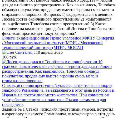
приобретении 10 граммов наркотического средства – героин
для дальнейшего распространения. Как выяснилось, Тонобаев
обманул покупателя, продав ему вместо героина смесь мела и
стирального порошка. Вопросы: 1) Содержится ли в деяниях
Лосева состав оконченного преступления? 2) Усматривается
ли в действиях Тонобаева состав преступления? 3) Какое
повлияет на квалификацию действий Лосева и Тонобаева тот
факт, если произойдет покупка героина?
Билеты экзаменационные
Право уголовное
МФПУ Синергия
/ Московский открытый институт (МОИ) / Московский
технологический институт (МТИ) / МОСАП
Скиталец
: 10 апреля 2026
100 руб.
Стахов, исполняя преступный умысел, встретил в аэропорту
знакомого Романовича, выезжающего в этот день из России в
Израиль на постоянное место жительства. При совместном
употреблении спиртных напитков Стахов, незаметно для
последнего,
Задание № 1 Стахов, исполняя преступный умысел, встретил
в аэропорту знакомого Романовича, выезжающего в этот день