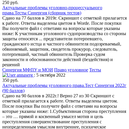
250 руб.
Актуальные проблемы уголовно-процессуального
права.Тесты Синергия (сборник тестов)
Сдано на 77 баллов в 2019г. Скриншот с отметкой прилагается
к работе. Ответы выделены цветом в Worde. После покупки
Вы получите файл с ответами на вопросы которые указаны
ниже: К участникам уголовного судопроизводства со стороны
защиты относятся ... представители потерпевшего,
гражданского истца и частного обвинителя подозреваемый,
обвиняемый, защитник, свидетель прокурор, следователь,
потерпевший, частный обвинитель Проверка судом
законности и обоснованности действий (бездействия) и
решений
Синергия МФПУ и МОИ
Право уголовное
Тесты
annaserg
: 5 октября 2022
350 руб.
Актуальные проблемы уголовного права.Тест Синергия 2022г
(90 баллов)
Сдано на 90 баллов в 2022г.! Верно 27 из 30 Скриншот с
отметкой прилагается к работе. Ответы выделены цветом.
После покупки Вы получите файл с ответами на вопросы
которые указаны ниже: 1.Субъективная сторона преступления
– это … прямой и косвенный умысел мотив и цель
преступления совершенствование преступления с
неопределенным умыслом внутреннее, психическое