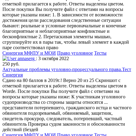
отметкой прилагается к работе. Ответы выделены цветом.
После покупки Вы получите файл с ответами на вопросы
которые указаны ниже: 1. В зависимости от возможности
достижения цели расследования следственные ситуации
бывают: реальные и условные первоначальные и конечные
благоприятные и неблагоприятные конфликтные и
бесконфликтные 2. Перетаскивая элементы мышью,
сгруппируйте их в пары так, чтобы левый элемент в каждой
паре соответствовал право
Синергия МФПУ и МОИ
Право уголовное
Тесты
annaserg
: 3 октября 2022
250 руб.
Актуальные проблемы уголовно-процессуального права.Тест
Синергия
Сдано на 80 баллов в 2019г.! Верно 20 из 25 Скриншот с
отметкой прилагается к работе. Ответы выделены цветом в
Worde. После покупки Вы получите файл с ответами на
вопросы которые указаны ниже: К участникам уголовного
судопроизводства со стороны защиты относятся ...
представители потерпевшего, гражданского истца и частного
обвинителя подозреваемый, обвиняемый, защитник,
свидетель прокурор, следователь, потерпевший, частный
обвинитель Проверка судом законности и обоснованности
действий (бездей
Синергия МФПУ и МОИ
Право уголовное
Тесты