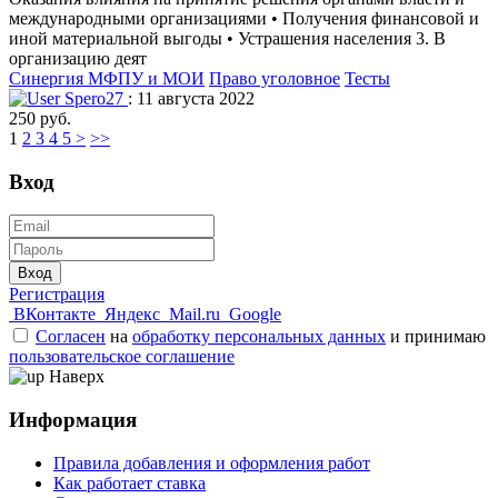
международными организациями • Получения финансовой и
иной материальной выгоды • Устрашения населения 3. В
организацию деят
Синергия МФПУ и МОИ
Право уголовное
Тесты
Spero27
: 11 августа 2022
250 руб.
1
2
3
4
5
>
>>
Вход
Вход
Регистрация
ВКонтакте
Яндекс
Mail.ru
Google
Согласен
на
обработку персональных данных
и принимаю
пользовательское соглашение
Наверх
Информация
Правила добавления и оформления работ
Как работает ставка