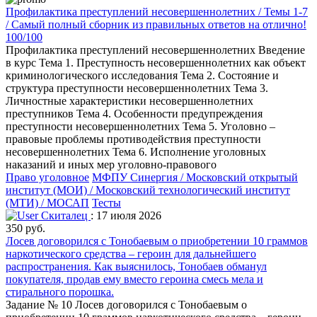
Профилактика преступлений несовершеннолетних / Темы 1-7
/ Самый полный сборник из правильных ответов на отлично!
100/100
Профилактика преступлений несовершеннолетних Введение
в курс Тема 1. Преступность несовершеннолетних как объект
криминологического исследования Тема 2. Состояние и
структура преступности несовершеннолетних Тема 3.
Личностные характеристики несовершеннолетних
преступников Тема 4. Особенности предупреждения
преступности несовершеннолетних Тема 5. Уголовно –
правовые проблемы противодействия преступности
несовершеннолетних Тема 6. Исполнение уголовных
наказаний и иных мер уголовно-правового
Право уголовное
МФПУ Синергия / Московский открытый
институт (МОИ) / Московский технологический институт
(МТИ) / МОСАП
Тесты
Скиталец
: 17 июля 2026
350 руб.
Лосев договорился с Тонобаевым о приобретении 10 граммов
наркотического средства – героин для дальнейшего
распространения. Как выяснилось, Тонобаев обманул
покупателя, продав ему вместо героина смесь мела и
стирального порошка.
Задание № 10 Лосев договорился с Тонобаевым о