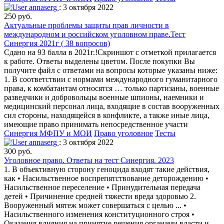
annaserg
: 3 октября 2022
250 руб.
Актуальные проблемы защиты прав личности в
международном и российском уголовном праве.Тест
Синергия 2021г ( 38 вопросов)
Сдано на 93 балла в 2021г.!Скриншот с отметкой прилагается
к работе. Ответы выделены цветом. После покупки Вы
получите файл с ответами на вопросы которые указаны ниже:
1. В соответствии с нормами международного гуманитарного
права, к комбатантам относятся … только партизаны, военные
разведчики и добровольцы военные шпионы, наемники и
медицинский персонал лица, входящие в состав вооруженных
сил стороны, находящейся в конфликте, а также иные лица,
имеющие право принимать непосредственное участи
Синергия МФПУ и МОИ
Право уголовное
Тесты
annaserg
: 3 октября 2022
300 руб.
Уголовное право. Ответы на тест Синергия. 2023
1. В объективную сторону геноцида входят такие действия,
как • Насильственное воспрепятствование деторождению •
Насильственное переселение • Принудительная передача
детей • Причинение средней тяжести вреда здоровью 2.
Вооруженный мятеж может совершаться с целью ... •
Насильственного изменения конституционного строя •
Оказания влияния на принятие решения органами власти и