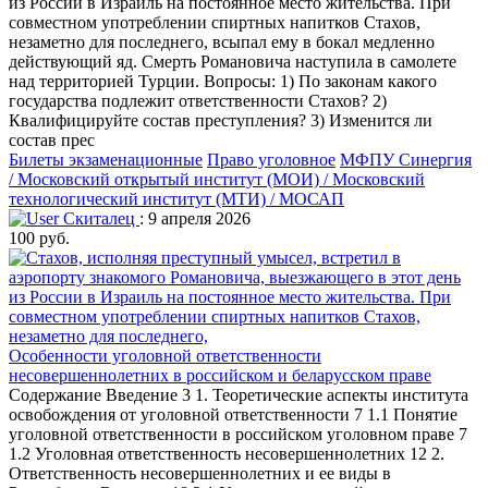
из России в Израиль на постоянное место жительства. При
совместном употреблении спиртных напитков Стахов,
незаметно для последнего, всыпал ему в бокал медленно
действующий яд. Смерть Романовича наступила в самолете
над территорией Турции. Вопросы: 1) По законам какого
государства подлежит ответственности Стахов? 2)
Квалифицируйте состав преступления? 3) Изменится ли
состав прес
Билеты экзаменационные
Право уголовное
МФПУ Синергия
/ Московский открытый институт (МОИ) / Московский
технологический институт (МТИ) / МОСАП
Скиталец
: 9 апреля 2026
100 руб.
Особенности уголовной ответственности
несовершеннолетних в российском и беларусском праве
Содержание Введение 3 1. Теоретические аспекты института
освобождения от уголовной ответственности 7 1.1 Понятие
уголовной ответственности в российском уголовном праве 7
1.2 Уголовная ответственность несовершеннолетних 12 2.
Ответственность несовершеннолетних и ее виды в