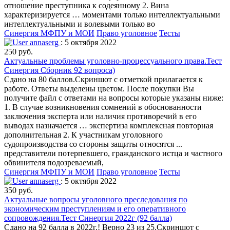
отношение преступника к содеянному 2. Вина
характеризируется … моментами только интеллектуальными
интеллектуальными и волевыми только во
Синергия МФПУ и МОИ
Право уголовное
Тесты
annaserg
: 5 октября 2022
250 руб.
Актуальные проблемы уголовно-процессуального права.Тест
Синергия Сборник 92 вопроса)
Сдано на 80 баллов.Скриншот с отметкой прилагается к
работе. Ответы выделены цветом. После покупки Вы
получите файл с ответами на вопросы которые указаны ниже:
1. В случае возникновения сомнений в обоснованности
заключения эксперта или наличия противоречий в его
выводах назначается … экспертиза комплексная повторная
дополнительная 2. К участникам уголовного
судопроизводства со стороны защиты относятся ...
представители потерпевшего, гражданского истца и частного
обвинителя подозреваемый,
Синергия МФПУ и МОИ
Право уголовное
Тесты
annaserg
: 5 октября 2022
350 руб.
Актуальные вопросы уголовного преследования по
экономическим преступлениям и его оперативного
сопровождения.Тест Синергия 2022г (92 балла)
Сдано на 92 балла в 2022г.! Верно 23 из 25.Скриншот с