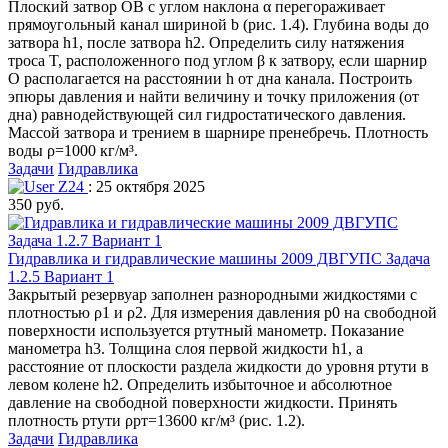
Плоский затвор ОВ с углом наклона α перегораживает
прямоугольный канал шириной b (рис. 1.4). Глубина воды до
затвора h1, после затвора h2. Определить силу натяжения
троса T, расположенного под углом β к затвору, если шарнир
O располагается на расстоянии h от дна канала. Построить
эпюры давления и найти величину и точку приложения (от
дна) равнодействующей сил гидростатического давления.
Массой затвора и трением в шарнире пренебречь. Плотность
воды ρ=1000 кг/м³.
Задачи
Гидравлика
Z24
: 25 октября 2025
350 руб.
Гидравлика и гидравлические машины 2009 ДВГУПС Задача
1.2.5 Вариант 1
Закрытый резервуар заполнен разнородными жидкостями с
плотностью ρ1 и ρ2. Для измерения давления р0 на свободной
поверхности используется ртутный манометр. Показание
манометра h3. Толщина слоя первой жидкости h1, а
расстояние от плоскости раздела жидкости до уровня ртути в
левом колене h2. Определить избыточное и абсолютное
давление на свободной поверхности жидкости. Принять
плотность ртути ρрт=13600 кг/м³ (рис. 1.2).
Задачи
Гидравлика