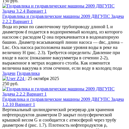
150 руб.
Гидравлика и гидравлические машины 2009 ДВГУПС Задача
2.2.2 Вариант 1
Вода из реки по самотечному трубопроводу длиной L и
диаметром d подается в водоприемный колодец, из которого
насосом с расходом Q она перекачивается в водонапорную
башню. Диаметр всасывающей линии насоса — dвс, длина –
Lвс. Ось насоса расположена выше уровня воды в реке на
величину Н (рис. 2.3). Требуется определить: Давление при
входе в насос (показание вакуумметра в сечении 2-2),
выраженное в метрах водяного столба. Как изменится
величина вакуума в этом сечении, если воду в колодец пода
Задачи
Гидравлика
Z24
: 25 октября 2025
250 руб.
Гидравлика и гидравлические машины 2009 ДВГУПС Задача
1.2.10 Вариант 1
Вертикальный цилиндрический резервуар для хранения
нефтепродуктов диаметром D закрыт полусферической
крышкой весом G и сообщается с атмосферой через трубу
диаметром d (рис. 1.7). Плотность нефтепродуктов ρ,