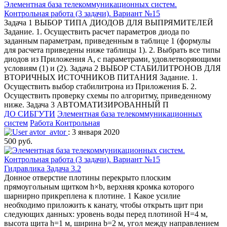
Элементная база телекоммуникационных систем.
Контрольная работа (3 задачи). Вариант №15
Задача 1 ВЫБОР ТИПА ДИОДОВ ДЛЯ ВЫПРЯМИТЕЛЕЙ
Задание. 1. Осуществить расчет параметров диода по
заданным параметрам, приведенным в таблице 1 (формулы
для расчета приведены ниже таблицы 1). 2. Выбрать все типы
диодов из Приложения А, с параметрами, удовлетворяющими
условиям (1) и (2). Задача 2 ВЫБОР СТАБИЛИТРОНОВ ДЛЯ
ВТОРИЧНЫХ ИСТОЧНИКОВ ПИТАНИЯ Задание. 1.
Осуществить выбор стабилитрона из Приложения Б. 2.
Осуществить проверку схемы по алгоритму, приведенному
ниже. Задача 3 АВТОМАТИЗИРОВАННЫЙ П
ДО СИБГУТИ
Элементная база телекоммуникационных
систем
Работа Контрольная
avtor_avtor
: 3 января 2020
500 руб.
Гидравлика Задача 3.2
Донное отверстие плотины перекрыто плоским
прямоугольным щитком h×b, верхняя кромка которого
шарнирно прикреплена к плотине. 1 Какое усилие
необходимо приложить к канату, чтобы открыть щит при
следующих данных: уровень воды перед плотиной Н=4 м,
высота щита h=1 м, ширина b=2 м, угол между направлением