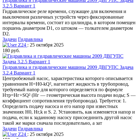
Гидравлика и гидравлические машины 2009 ДВГУПС Задача
3.2.5 Вариант 1
Гидравлическое реле времени, служащее для включения и
выключения различных устройств через фиксированные
интервалы времени, состоит из цилиндра, в котором помещен
поршень диаметром D1, со штоком — толкателем диаметром
D2.
Задачи
Гидравлика
Z24
: 25 октября 2025
180 руб.
Гидравлика и гидравлические машины 2009 ДВГУПС Задача
3.2.4 Вариант 1
Центробежный насос, характеристика которого описывается
уравнением Н=Н0-kQ², нагнетает жидкость в трубопровод,
требуемый напор для которого определяется по формуле
Нтр=Нг+SQ² (Нг — геометрическая высота подачи воды; S —
коэффициент сопротивления трубопровода). Требуется: 1.
Определить подачу насоса и его напор при известных
значениях Н0, Нг,k и S. 2. Установить, как изменяется напор и
подача, если к заданному насосу присоединить другой насос
такой же марки сначала последовательно, а зат
Задачи
Гидравлика
Z24
: 25 октября 2025