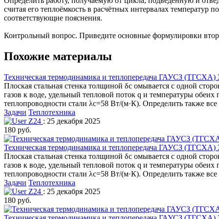
Определить работу, получаемую от цикла, подведённую и отве­
считая его теплоёмкость в расчётных интервалах температур п
соответствующие пояснения.
Контрольный вопрос. Приведите основные формулировки втор
Похожие материалы
Техническая термодинамика и теплопередача ГАУСЗ (ТГСХА) З
Плоская стальная стенка толщиной δс омывается с одной сторо
газов к воде, удельный тепловой поток q и температуры обеих 
теплопроводности стали λс=58 Вт/(м·К). Определить также вс
Задачи
Теплотехника
Z24
: 25 декабря 2025
180 руб.
Техническая термодинамика и теплопередача ГАУСЗ (ТГСХА) З
Плоская стальная стенка толщиной δс омывается с одной сторо
газов к воде, удельный тепловой поток q и температуры обеих 
теплопроводности стали λс=58 Вт/(м·К). Определить также вс
Задачи
Теплотехника
Z24
: 25 декабря 2025
180 руб.
Техническая термодинамика и теплопередача ГАУСЗ (ТГСХА) З