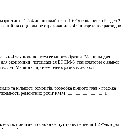
маркетинга 1.5 Финансовый план 1.6 Оценка риска Раздел 2
ислений на социальное страхование 2.4 Определение расходов
ельной техники во всем ее многообразии. Машины для
для экономики, легендарная БЭСМ-6, трансляторы с языков
тех лет. Машины, причем очень разные, делают
.1 Визначення видів та кількості ремонтів, розробка річного план- графіка
доємкості ремонтних робіт РММ................................. 1
ность: понятие и основные пути обеспечения 1.2 Факторы