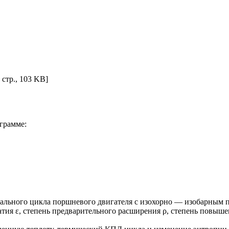
6 стр., 103 KB]
грамме:
еального цикла поршневого двигателя с изохорно — изобарным 
сжатия ε, степень предварительного расширения ρ, степень повыше