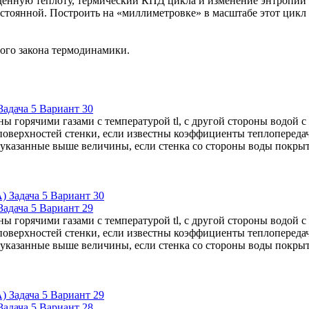
денную теплоту, термический КПД цикла и изменение энтропии о
остоянной. Построить на «милли­метровке» в масштабе этот цикл
ого закона термодинамики.
адача 5 Вариант 30
ны горячими газами с температурой tl, с другой стороны водой 
поверхностей стенки, если известны коэффициенты теплопередачи 
е указанные выше величины, если стенка со стороны воды покр
адача 5 Вариант 29
ны горячими газами с температурой tl, с другой стороны водой 
поверхностей стенки, если известны коэффициенты теплопередачи 
е указанные выше величины, если стенка со стороны воды покр
адача 5 Вариант 28