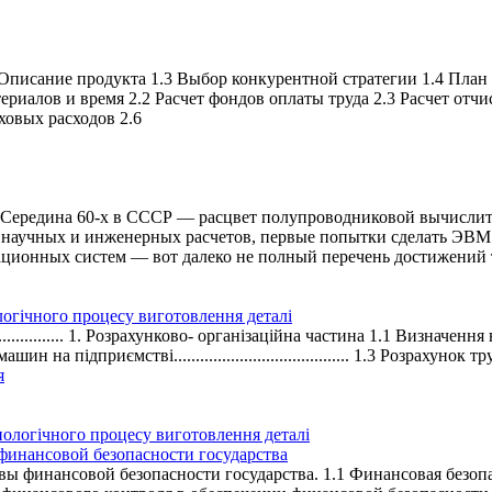
писание продукта 1.3 Выбор конкурентной стратегии 1.4 План 
ериалов и время 2.2 Расчет фондов оплаты труда 2.3 Расчет отч
ховых расходов 2.6
. Середина 60-х в СССР — расцвет полупроводниковой вычислит
научных и инженерных расчетов, первые попытки сделать ЭВМ 
ационных систем — вот далеко не полный перечень достижений 
огічного процесу виготовлення деталі
........................................ 1. Розрахунково- організаційна частина 1
ин на підприємстві........................................ 1.3 Розрахунок тру
я
финансовой безопасности государства
финансовой безопасности государства. 1.1 Финансовая безопас