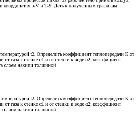
тдельных процессов цикла. За рабочее тело принять воздух,
 в координатах р-V и T-S. Дать к полученным графикам
с температурой t2. Определить коэффициент теплопередачи К от
от газа к стенке α1 и от стенки к воде α2; коэффициент
ыта слоем накипи толщиной
с температурой t2. Определить коэффициент теплопередачи К от
от газа к стенке α1 и от стенки к воде α2; коэффициент
ыта слоем накипи толщиной