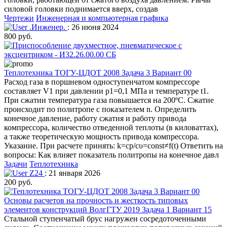
силовой головки поднимается вверх, создав
Чертежи
Инженерная и компьютерная графика
.Инженер.
: 26 июня 2024
800 руб.
Теплотехника ТОГУ-ЦДОТ 2008 Задача 3 Вариант 00
Расход газа в поршневом одноступенчатом компрессоре
составляет V1 при давлении р1=0,1 МПа и температуре t1.
При сжатии температура газа повышается на 200ºC. Сжатие
происходит по политропе с показателем n. Определить
конечное давление, работу сжатия и работу привода
компрессора, количество отведенной теплоты (в киловаттах),
а также теоретическую мощность привода компрессора.
Указание. При расчете принять: k=cp/cυ=const≠f(t) Ответить на
вопросы: Как влияет показатель политропы на конечное давл
Задачи
Теплотехника
Z24
: 21 января 2026
200 руб.
Основы расчетов на прочность и жесткость типовых
элементов конструкций ВолгГТУ 2019 Задача 1 Вариант 15
Стальной ступенчатый брус нагружен сосредоточенными