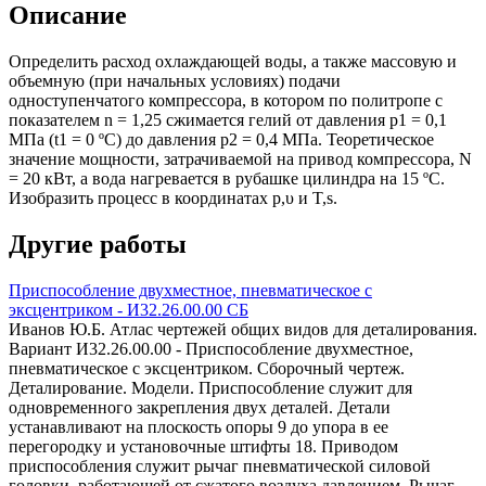
Описание
Определить расход охлаждающей воды, а также массовую и
объемную (при начальных условиях) подачи
одноступенчатого компрессора, в котором по политропе с
показателем n = 1,25 сжимается гелий от давления р1 = 0,1
МПа (t1 = 0 ºС) до давления р2 = 0,4 МПа. Теоретическое
значение мощности, затрачиваемой на привод компрессора, N
= 20 кВт, а вода нагревается в рубашке цилиндра на 15 ºС.
Изобразить процесс в координатах р,υ и T,s.
Другие работы
Приспособление двухместное, пневматическое с
эксцентриком - И32.26.00.00 СБ
Иванов Ю.Б. Атлас чертежей общих видов для деталирования.
Вариант И32.26.00.00 - Приспособление двухместное,
пневматическое с эксцентриком. Сборочный чертеж.
Деталирование. Модели. Приспособление служит для
одновременного закрепления двух деталей. Детали
устанавливают на плоскость опоры 9 до упора в ее
перегородку и установочные штифты 18. Приводом
приспособления служит рычаг пневматической силовой
головки, работающей от сжатого воздуха давлением. Рычаг