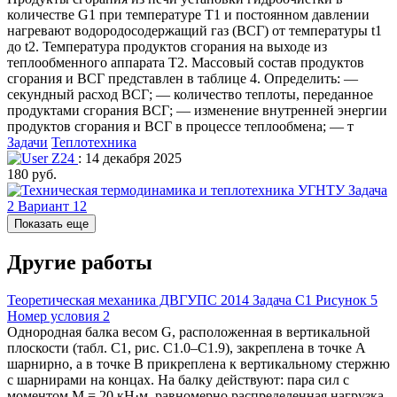
количестве G1 при температуре T1 и постоянном давлении
нагревают водородосодержащий газ (ВСГ) от температуры t1
до t2. Температура продуктов сгорания на выходе из
теплообменного аппарата Т2. Массовый состав продуктов
сгорания и ВСГ представлен в таблице 4. Определить: —
секундный расход ВСГ; — количество теплоты, переданное
продуктами сгорания ВСГ; — изменение внутренней энергии
продуктов сгорания и ВСГ в процессе теплообмена; — т
Задачи
Теплотехника
Z24
: 14 декабря 2025
180 руб.
Показать еще
Другие работы
Теоретическая механика ДВГУПС 2014 Задача С1 Рисунок 5
Номер условия 2
Однородная балка весом G, расположенная в вертикальной
плоскости (табл. С1, рис. С1.0–С1.9), закреплена в точке А
шарнирно, а в точке В прикреплена к вертикальному стержню
с шарнирами на концах. На балку действуют: пара сил с
моментом М = 20 кН·м, равномерно распределенная нагрузка