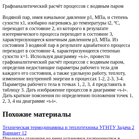
Графоаналитический расчёт процессов с водяным паром
Водяной пар, имея начальное давление р1, МПа, и степень
сухости х1, изобарно нагреваясь до температуры t2, ºС,
переходит в состояние 2, из которого в результате
изотермического процесса переходит в состояние 3,
характеризующееся конечным давлением р3, МПа. Из
состояния 3 водяной пар в результате адиабатного процесса
переходит в состояние 4, характеризующееся степенью
сухости х=1. Используя диаграмму «s-i», провести
графоаналитический расчёт процессов с водяным паром,
определив недостающие параметры рабочего тела для
каждого его состояния, а также удельную работу, теплоту,
изменение внутренней энергии в процессах 1-2, 2-3, 3-4.
Параметры рабочего тела в точках 1, 2, 3, 4 представить в
таблицу 3. Дать изображение процессов в диаграмме «s-i».
Дать краткие пояснения по определению положения точек 1,
2, 3, 4 на диаграмме «s-i».
Похожие материалы
Техническая термодинамика и теплотехника УГНТУ Задача 2
Вариант 12
Продукты сгорания из печи установки гидроочистки в