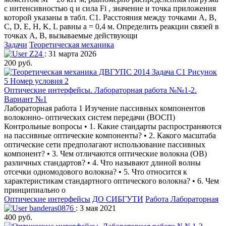
с интенсивностью q и сила Fi , значение и точка приложения
которой указаны в табл. C1. Расстояния между точками A, B,
C, D, E, H, K, L равны a = 0,4 м. Определить реакции связей в
точках А, В, вызываемые действующи
Задачи
Теоретическая механика
Z24
: 31 марта 2026
200 руб.
Оптические интерфейсы. Лабораторная работа №№1-2.
Вариант №1
Лабораторная работа 1 Изучение пассивных компонентов
волоконно- оптических систем передачи (ВОСП)
Контрольные вопросы • 1. Какие стандарты распространяются
на пассивные оптические компоненты? • 2. Какого масштаба
оптические сети предполагают использование пассивных
компонент? • 3. Чем отличаются оптические волокна (ОВ)
различных стандартов? • 4. Что называют длиной волны
отсечки одномодового волокна? • 5. Что относится к
характеристикам стандартного оптического волокна? • 6. Чем
принципиально о
Оптические интерфейсы
ДО СИБГУТИ
Работа Лабораторная
banderas0876
: 3 мая 2021
400 руб.