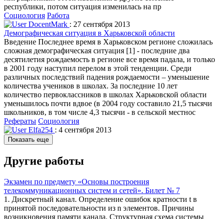
республики, потом ситуация изменилась на пр
Социология
Работа
DocentMark
: 27 сентября 2013
Демографическая ситуация в Харьковской области
Введение Последнее время в Харьковском регионе сложилась
сложная демографическая ситуация [1] - последние два
десятилетия рождаемость в регионе все время падала, и только
в 2001 году наступил перелом в этой тенденции. Среди
различных последствий падения рождаемости – уменьшение
количества учеников в школах. За последние 10 лет
количество первоклассников в школах Харьковской области
уменьшилось почти вдвое (в 2004 году составило 21,5 тысячи
школьников, в том числе 4,3 тысячи - в сельской местнос
Рефераты
Социология
Elfa254
: 4 сентября 2013
Показать еще
Другие работы
Экзамен по предмету «Основы построения
телекоммуникационных систем и сетей». Билет № 7
1. Дискретный канал. Определение ошибок кратности t в
принятой последовательности из n элементов. Причины
возникновения памяти канала. Структурная схема системы