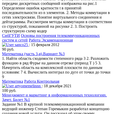
передачи дискретных сообщений изображена на рис.1
Определение ошибок кратности t в принятой
последовательности из n элементов. 2. Методы коммутации в
сетях электросвязи. Понятие виртуального соединения и
дейтаграммы. Рассмотрим методы коммутации в соответствии
со структурой, показанной на рисунке 2. 3. Построить
структурную схему кодер
СибГУТИ
Основы построения телекоммуникационных
систем и сетей
Работа Экзаменационная
sanco25
: 15 февраля 2012
90 руб.
Математика (часть 3-я).Вариант №3
1. Найти область сходимости степенного ряда 3 2. Разложить
функцию в ряд Фурье на данном отрезке (период Т ) 5 3.
Начертить область на комплексной плоскости по данным
условиям: 7 4. Вычислить интеграл по дуге от точки до точки
9
Математика
Работа Контрольная
artyomemelinnn
: 18 декабря 2021
100 руб.
Менеджмент и маркетинг в информационных технологиях.
Зачет. Билет №1
Задание №1 В крупной телекоммуникационной компании
ведущий инженер Степан Горемыкин разработал концепцию
создания новой услуги. Он рассказал об этом своему