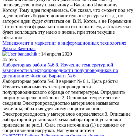
непосредственному начальнику – Василию Ивановичу
Котову. Тому идея понравилась. Он сказал, что сможет под эту
идею пробить бюджет, дополнительные ресурсы и т.д., но
автором идеи будет считаться он, В.И. Котов, а не Горемыкин.
Тот останется формально только исполнителем, а фактически
будет воплощать эту идею в жизнь, при этом текущие
обязаннос
Менеджмент и маркетинг в информационных технологиях
Работа Зачетная
bananchik
: 14 апреля 2020
45 руб.
Лабораторная работа №6.8. Изучение температурной
зависимости электропроводности полупроводников по
дисциплине: Физика. Вариант № 6
Лабораторная работа №6.8 вариант № 6 1. Цель работы
Изучить зависимость электропроводности
полупроводникового образца от температуры. Определить
ширину запрещенной зоны. 2. Основные теоретические
сведения Электропроводностью материалов называется
величина, обратная удельному сопротивлению.
Электропроводность у материалов определяется 3. Описание
лабораторной установки Схема лабораторной установки
приведена на рис.1. Сила тока источника (1) не зависит от
сопротивления нагрузки. Нагрузкой источн
СибГУТИ
Работа Лабораторная
Физика. Физика