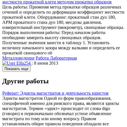
жесткости прокатной клети методом прокатки образцов
Цель работы: Применяя метод прокатки образцов различных
сечений и определить по деформации коэффициент жесткости
прокатной клети. Оборудование: прокатный стан дуо 180,
АРМ прокатного стана дуо 180, месдозы давления,
измерительный инструмент (микрометр), свинцовые образцы.
Порядок выполнения работы: Перед началом работы
необходимо замерить высоту свинцовых образцов.
Полученные значения занести в таблицу 1. Установить
величину начального зазора между валками и определить ее
прокаткой свинцового об
Металловедение
Работа Лабораторная
Elfa254
: 8 июня 2013
Показать еще
Другие работы
Реферат: Эдикты магистратов и деятельность юристов
Эдикты магистратов Одной из форм правообразования,
специфичной именно для римского права, являются эдикты
магистратов. Термин «эдикт» происходит от слова digo
(говорю) и первоначально обозначал устное объявление
магистрата по тому или иному вопросу. Правом
устанавливать общие правила поведения обладали все