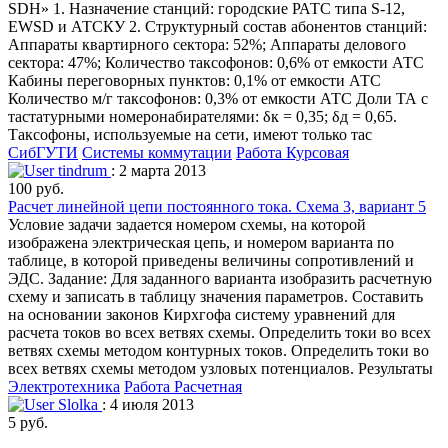
SDH» 1. Назначение станций: городские РАТС типа S-12,
EWSD и АТСКУ 2. Структурный состав абонентов станций:
Аппараты квартирного сектора: 52%; Аппараты делового
сектора: 47%; Количество таксофонов: 0,6% от емкости АТС
Кабины переговорных пунктов: 0,1% от емкости АТС
Количество м/г таксофонов: 0,3% от емкости АТС Доли ТА с
тастатурными номеронабирателями: δк = 0,35; δд = 0,65.
Таксофоны, используемые на сети, имеют только тас
СибГУТИ
Системы коммутации
Работа Курсовая
tindrum
: 2 марта 2013
100 руб.
Расчет линейной цепи постоянного тока. Схема 3, вариант 5
Условие задачи задается номером схемы, на которой
изображена электрическая цепь, и номером варианта по
таблице, в которой приведены величины сопротивлений и
ЭДС. Задание: Для заданного варианта изобразить расчетную
схему и записать в таблицу значения параметров. Составить
на основании законов Кирхгофа систему уравнений для
расчета токов во всех ветвях схемы. Определить токи во всех
ветвях схемы методом контурных токов. Определить токи во
всех ветвях схемы методом узловых потенциалов. Результаты
Электротехника
Работа Расчетная
Slolka
: 4 июля 2013
5 руб.