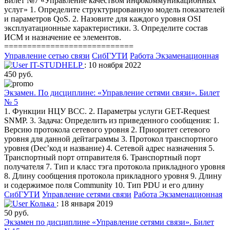
Билет №7 «Управление качеством инфокоммуникационных
услуг» 1. Определите структурированную модель показателей
и параметров QoS. 2. Назовите для каждого уровня OSI
эксплуатационные характеристики. 3. Определите состав
ИСМ и назначение ее элементов.
============================
Управление сетью связи
СибГУТИ
Работа Экзаменационная
IT-STUDHELP
: 10 ноября 2022
450 руб.
Экзамен. По дисциплине: «Управление сетями связи». Билет
№ 5
1. Функции НЦУ ВСС. 2. Параметры услуги GET-Request
SNMP. 3. Задача: Определить из приведенного сообщения: 1.
Версию протокола сетевого уровня 2. Приоритет сетевого
уровня для данной дейтаграммы 3. Протокол транспортного
уровня (Dec’код и название) 4. Сетевой адрес назначения 5.
Транспортный порт отправителя 6. Транспортный порт
получателя 7. Тип и класс тэга протокола прикладного уровня
8. Длину сообщения протокола прикладного уровня 9. Длину
и содержимое поля Community 10. Тип PDU и его длину
СибГУТИ
Управление сетями связи
Работа Экзаменационная
Колька
: 18 января 2019
50 руб.
Экзамен по дисциплине «Управление сетями связи». Билет