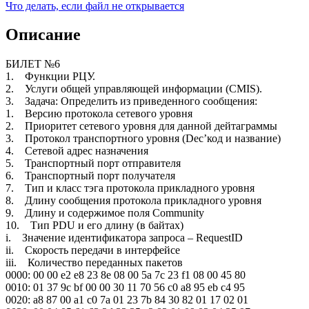
Что делать, если файл не открывается
Описание
БИЛЕТ №6
1. Функции РЦУ.
2. Услуги общей управляющей информации (CMIS).
3. Задача: Определить из приведенного сообщения:
1. Версию протокола сетевого уровня
2. Приоритет сетевого уровня для данной дейтаграммы
3. Протокол транспортного уровня (Dec’код и название)
4. Сетевой адрес назначения
5. Транспортный порт отправителя
6. Транспортный порт получателя
7. Тип и класс тэга протокола прикладного уровня
8. Длину сообщения протокола прикладного уровня
9. Длину и содержимое поля Community
10. Тип PDU и его длину (в байтах)
i. Значение идентификатора запроса – RequestID
ii. Скорость передачи в интерфейсе
iii. Количество переданных пакетов
0000: 00 00 e2 e8 23 8e 08 00 5a 7c 23 f1 08 00 45 80
0010: 01 37 9c bf 00 00 30 11 70 56 c0 a8 95 eb c4 95
0020: a8 87 00 a1 c0 7a 01 23 7b 84 30 82 01 17 02 01