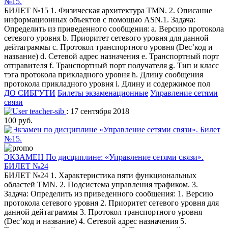
№15.
БИЛЕТ №15 1. Физическая архитектура TMN. 2. Описание
информационных объектов с помощью ASN.1. Задача:
Определить из приведенного сообщения: a. Версию протокола
сетевого уровня b. Приоритет сетевого уровня для данной
дейтаграммы c. Протокол транспортного уровня (Dec’код и
название) d. Сетевой адрес назначения e. Транспортный порт
отправителя f. Транспортный порт получателя g. Тип и класс
тэга протокола прикладного уровня h. Длину сообщения
протокола прикладного уровня i. Длину и содержимое пол
ДО СИБГУТИ
Билеты экзаменационные
Управление сетями
связи
teacher-sib
: 17 сентября 2018
100 руб.
ЭКЗАМЕН По дисциплине: «Управление сетями связи».
БИЛЕТ №24
БИЛЕТ №24 1. Характеристика пяти функциональных
областей TMN. 2. Подсистема управления трафиком. 3.
Задача: Определить из приведенного сообщения: 1. Версию
протокола сетевого уровня 2. Приоритет сетевого уровня для
данной дейтаграммы 3. Протокол транспортного уровня
(Dec’код и название) 4. Сетевой адрес назначения 5.