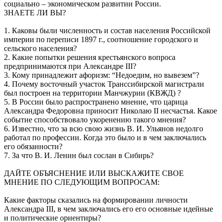
социально – экономическом развитии России.
ЗНАЕТЕ ЛИ ВЫ?
1. Каковы были численность и состав населения Российской
империи по переписи 1897 г., соотношение городского и
сельского населения?
2. Какие попытки решения крестьянского вопроса
предпринимаются при Александре III?
3. Кому принадлежит афоризм: “Недоедим, но вывезем”?
4. Почему восточный участок Транссибирской магистрали
был построен на территории Манчжурии (КВЖД) ?
5. В России было распространено мнение, что царица
Александра Федоровна приносит Николаю II несчастья. Какое
событие способствовало укоренению такого мнения?
6. Известно, что за всю свою жизнь В. И. Ульянов недолго
работал по профессии. Когда это было и в чем заключались
его обязанности?
7. За что В. И. Ленин был сослан в Сибирь?
ДАЙТЕ ОБЪЯСНЕНИЕ ИЛИ ВЫСКАЖИТЕ СВОЕ
МНЕНИЕ ПО СЛЕДУЮЩИМ ВОПРОСАМ:
Какие факторы сказались на формировании личности
Александра III, в чем заключались его его основные идейные
и политические ориентиры?