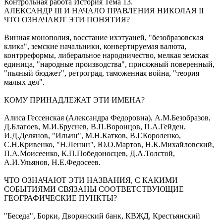
Контрольная работа История Тема 13.
АЛЕКСАНДР III И НАЧАЛО ПРАВЛЕНИЯ НИКОЛАЯ II
ЧТО ОЗНАЧАЮТ ЭТИ ПОНЯТИЯ?
Винная монополия, восстание ихэтуаней, "безобразовская
клика", земские начальники, конвертируемая валюта,
контрреформы, либеральное народничество, мелкая земская
единица, "народные производства", присяжный поверенный,
"пьяный бюджет", ретроград, таможенная война, "теория
малых дел".
КОМУ ПРИНАДЛЕЖАТ ЭТИ ИМЕНА?
Алиса Гессенская (Александра Федоровна), А.М.Безобразов,
Д.Благоев, М.И.Бруснев, В.П.Воронцов, П.А.Гейден,
И.Д.Делянов, "Ильин", М.Н.Катков, В.Г.Короленко,
С.Н.Кривенко, "Н.Ленин", Ю.О.Мартов, Н.К.Михайловский,
П.А.Моисеенко, К.П.Победоносцев, Д.А.Толстой,
А.И.Ульянов, Н.Е.Федосеев.
ЧТО ОЗНАЧАЮТ ЭТИ НАЗВАНИЯ, С КАКИМИ
СОБЫТИЯМИ СВЯЗАНЫ СООТВЕТСТВУЮЩИЕ
ГЕОГРАФИЧЕСКИЕ ПУНКТЫ?
"Беседа", Борки, Дворянский банк, КВЖД, Крестьянский