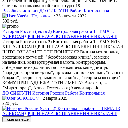
3. Последствия французской революции 12 Заключение 17
Список использованной литературы 18
Всеобщая история
ДО СИБГУТИ
Работа Контрольная
Учеба "Под ключ"
: 23 августа 2022
500 руб.
История России (часть 2) Контрольная работа 1 ТЕМА 13
АЛЕКСАНДР III И НАЧАЛО ПРАВЛЕНИЯ НИКОЛАЯ II
История России (часть 2) Контрольная работа 1 ТЕМА №13
XIII. АЛЕКСАНДР III И НАЧАЛО ПРАВЛЕНИЯ НИКОЛАЯ
II ЧТО ОЗНАЧАЮТ ЭТИ ПОНЯТИЯ? Винная монополия,
восстание ихэтуаней, "безобразовская клика", земские
начальники, конвертируемая валюта, контрреформы,
либеральное народничество, мелкая земская единица,
"народные производства", присяжный поверенный, "пьяный
бюджет", ретроград, таможенная война, "теория малых дел".
КОМУ ПРИНАДЛЕЖАТ ЭТИ ИМЕНА? Александр-
"Миротворец", Алиса Гессенская (Александра Ф
ДО СИБГУТИ
История России
Работа Контрольная
SOKOLOV
: 2 марта 2025
220 руб.
Показать еще