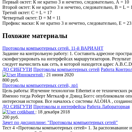
Первый октет: К не кратно 3 и нечетно, следовательно, А = 10
Второй октет: К не кратно 3 и нечетно, следовательно, B = L = 
Третий октет: С = L = 17
Четвертый октет: D = М = 11
Префикс маски: К не кратно 3 и нечетно, следовательно, Е = 23
Похожие материалы
Протоколы компьютерных сетей. 11-й ВАРИАНТ
Задание на контрольную работу: 1. Составить адресное простр
сконфигурировать на интерфейсах маршрутизаторов. Результат
следует вычислить как сеть, в которой находится адрес A.B.C.
ДО СИБГУТИ
Протоколы компьютерных сетей
Работа Контро
Иннокентий
: 21 июня 2020
800 руб.
Протоколы компьютерных сетей, лр1
Цель работы: Изучение технологии Ethernet и ее технических р
Именно тогда Роберт Меткалф и Дэвид Боггс опубликовали опи
интересная история. Все началось с системы ALOHA , созданн
ДО СИБГУТИ
Протоколы и интерфейсы
Работа Лабораторная
cotikbant
: 18 декабря 2018
200 руб.
Зачет по дисциплине: "Протоколы компьютерных сетей"
Тест 4 «Протоколы компьютерных сетей» 1. За распознавание и