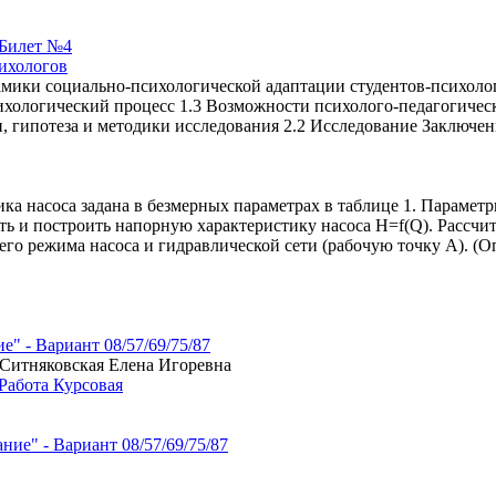
ихологов
мики социально-психологической адаптации студентов-психолог
ихологический процесс 1.3 Возможности психолого-педагогическ
чи, гипотеза и методики исследования 2.2 Исследование Заключе
а насоса задана в безмерных параметрах в таблице 1. Параметры н
ть и построить напорную характеристику насоса H=f(Q). Рассчи
го режима насоса и гидравлической сети (рабочую точку A). (О
" - Вариант 08/57/69/75/87
, Ситняковская Елена Игоревна
Работа Курсовая