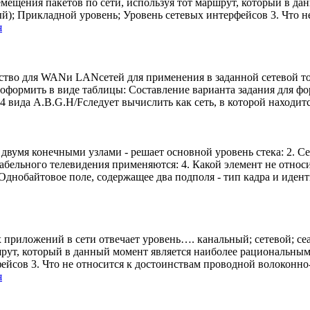
емещения пакетов по сети, используя тот маршрут, который в д
й); Прикладной уровень; Уровень сетевых интерфейсов 3. Что н
я
нство для WANи LANсетей для применения в заданной сетевой топ
оформить в виде таблицы: Составление варианта задания для фо
вида A.B.G.H/Fследует вычислить как сеть, в которой находится
двумя конечными узлами - решает основной уровень стека: 2. С
кабельного телевидения применяются: 4. Какой элемент не относ
 Однобайтовое поле, содержащее два подполя - тип кадра и иден
х приложений в сети отвечает уровень…. канальный; сетевой; се
шрут, который в данный момент является наиболее рациональным
ейсов 3. Что не относится к достоинствам проводной волоконн
я