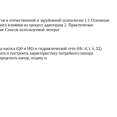
ов в отечественной и зарубежной психологии 1.1 Основные
ого влияния на процесс адаптации 2. Практическое
ние Список используемой литерат
асоса (Q0 и H0) и гидравлической сети (Нг, d, l, λ, Σξ)
тать и построить характеристику потребного напора
пределить напор, подачу и