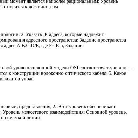
анный момент является наиболее рациональным: Уровень
е относится к достоинствам
ологии: 2. Указать IP-адреса, которые надлежит
рмирования адресного пространства: Задание пространства
 адрес A.B.C.D/Е, где F= Е-5; Задание
етевой уровеньэталонной модели OSI соответствует уровню …..
ится к конструкции волоконно-оптического кабеля: 5. Какое
тификатор управ
ансовый; представления; 2. Этот уровень обеспечивает
: Уровень межсетевого взаимодействия; Основной уровень.
о-оптической линии