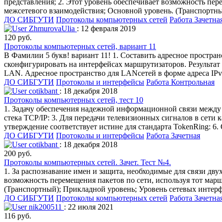
представления; 2. Этот уровень обеспечивает возможность пер
межсетевого взаимодействия; Основной уровень. (Транспортны
ДО СИБГУТИ
Протоколы компьютерных сетей
Работа Зачетна
ZhmurovaUlia
: 12 февраля 2019
120 руб.
Протоколы компьютерных сетей, вариант 11
В Фамилии 5 букв! вариант 11! 1. Составить адресное простра
сконфигурировать на интерфейсах маршрутизаторов. Результат 
LAN. Адресное пространство для LANсетей в форме адреса IPv4 
ДО СИБГУТИ
Протоколы и интерфейсы
Работа Контрольная
cotikbant
: 18 декабря 2018
Протоколы компьютерных сетей, тест 10
1. Задачу обеспечения надежной информационной связи между 
стека TCP/IP: 3. Для передачи телевизионных сигналов в сети 
утверждение соответствует истине для стандарта TokenRing: 6.
ДО СИБГУТИ
Протоколы и интерфейсы
Работа Зачетная
cotikbant
: 18 декабря 2018
200 руб.
Протоколы компьютерных сетей. Зачет. Тест №4.
1. За распознавание имен и защита, необходимые для связи дву
возможность перемещения пакетов по сети, используя тот мар
(Транспортный); Прикладной уровень; Уровень сетевых интерф
ДО СИБГУТИ
Протоколы компьютерных сетей
Работа Зачетна
nik200511
: 22 июля 2021
116 руб.