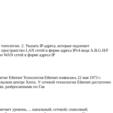
топологии. 2. Указать IP-адреса, которые надлежит
 пространство LAN сетей в форме адреса IPv4 вида A.B.G.H/F
во WAN сетей в форме адреса IP
ие Ethernet Технология Ethernet появилась 22 мая 1973 г.
ском центре Xerox. У сетевой технологии Ethernet достаточно
ми, разбросанными по Гав
твечает уровень…. канальный; сетевой; сеансовый;