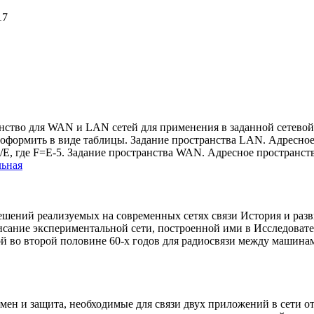
17
анство для WAN и LAN сетей для применения в заданной сетевой 
 оформить в виде таблицы. Задание пространства LAN. Адресное
D/E, где F=Е-5. Задание пространства WAN. Адресное пространст
льная
ешений реализуемых на современных сетях связи История и развит
сание экспериментальной сети, построенной ими в Исследователь
ой во второй половине 60-х годов для радиосвязи между машина
мен и защита, необходимые для связи двух приложений в сети о