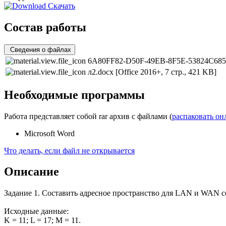
Скачать
Состав работы
Сведения о файлах
6A80FF82-D50F-49EB-8F5E-53824C685
л2.docx
[Office 2016+, 7 стр., 421 KB]
Необходимые программы
Работа представляет собой rar архив с файлами (
распаковать он
Microsoft Word
Что делать, если файл не открывается
Описание
Задание 1. Составить адресное пространство для LAN и WAN с
Исходные данные:
K = 11; L = 17; M = 11.