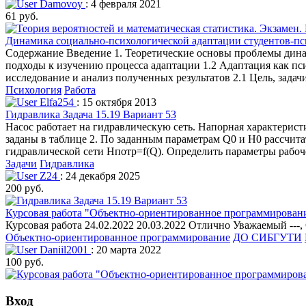
Damovoy
: 4 февраля 2021
61 руб.
Динамика социально-психологической адаптации студентов-пс
Содержание Введение 1. Теоретические основы проблемы дина
подходы к изучению процесса адаптации 1.2 Адаптация как пс
исследование и анализ полученных результатов 2.1 Цель, зада
Психология
Работа
Elfa254
: 15 октября 2013
Гидравлика Задача 15.19 Вариант 53
Насос работает на гидравлическую сеть. Напорная характеристик
заданы в таблице 2. По заданным параметрам Q0 и H0 рассчита
гидравлической сети Нпотр=f(Q). Определить параметры рабоче
Задачи
Гидравлика
Z24
: 24 декабря 2025
200 руб.
Курсовая работа "Объектно-ориентированное программирование
Курсовая работа 24.02.2022 20.03.2022 Отлично Уважаемый ---
Объектно-ориентированное программирование
ДО СИБГУТИ
Daniil2001
: 20 марта 2022
100 руб.
Вход