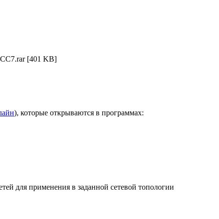
CC7.rar
[401 KB]
лайн
), которые открываются в программах:
етей для применения в заданной сетевой топологии