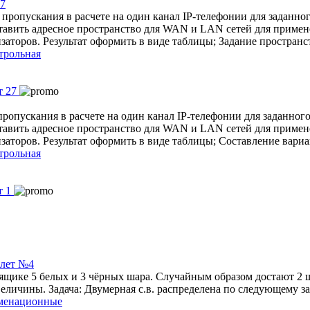
27
пропускания в расчете на один канал IP-телефонии для заданног
тавить адресное пространство для WAN и LAN сетей для применен
аторов. Результат оформить в виде таблицы; Задание пространс
трольная
ропускания в расчете на один канал IP-телефонии для заданного
тавить адресное пространство для WAN и LAN сетей для применен
аторов. Результат оформить в виде таблицы; Составление вариа
трольная
илет №4
В ящике 5 белых и 3 чёрных шара. Случайным образом достают 2
чины. Задача: Двумерная с.в. распределена по следующему закону:
аменационные