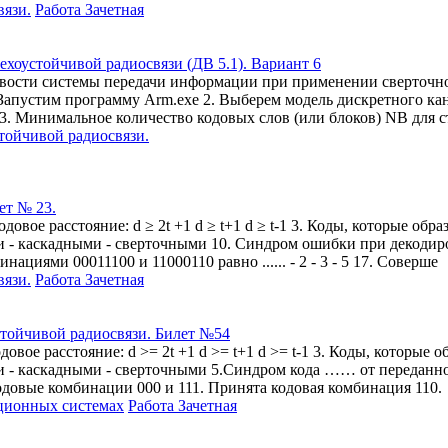
вязи.
Работа Зачетная
ехоустойчивой радиосвязи (ДВ 5.1). Вариант 6
вости системы передачи информации при применении сверточно
 Запустим программу Arm.exe 2. Выберем модель дискретного ка
... 3. Минимальное количество кодовых слов (или блоков) NВ для
тойчивой радиосвязи.
ет № 23.
одовое расстояние: d ≥ 2t +1 d ≥ t+1 d ≥ t-1 3. Коды, которые 
- каскадными - сверточными 10. Синдром ошибки при декодирова
иями 00011100 и 11000110 равно ...... - 2 - 3 - 5 17. Соверше
вязи.
Работа Зачетная
стойчивой радиосвязи. Билет №54
довое расстояние: d >= 2t +1 d >= t+1 d >= t-1 3. Коды, котор
 - каскадными - сверточными 5.Синдром кода …… от переданной
ены кодовые комбинации 000 и 111. Принята кодовая комбинация 110.
ционных системах
Работа Зачетная