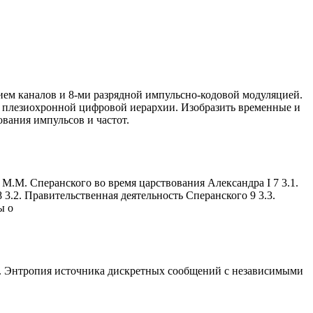
нием каналов и 8-ми разрядной импульсно-кодовой модуляцией.
ом плезиохронной цифровой иерархии. Изобразить временные и
ования импульсов и частот.
 М.М. Сперанского во время царствования Александра I 7 3.1.
 3.2. Правительственная деятельность Сперанского 9 3.3.
ы о
ии. Энтропия источника дискретных сообщений с независимыми