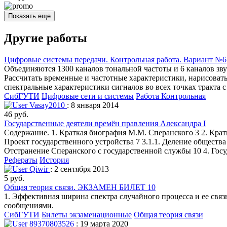
Показать еще
Другие работы
Цифровые системы передачи. Контрольная работа. Вариант №6
Объединяются 1300 каналов тональной частоты и 6 каналов зв
Рассчитать временные и частотные характеристики, нарисоват
спектральные характеристики сигналов во всех точках тракта 
СибГУТИ
Цифровые сети и системы
Работа Контрольная
Vasay2010
: 8 января 2014
46 руб.
Государственные деятели времён правления Александра І
Содержание. 1. Краткая биография М.М. Сперанского 3 2. Кратк
Проект государственного устройства 7 3.1.1. Деление общества
Отстранение Сперанского с государственной службы 10 4. Госу
Рефераты
История
Qiwir
: 2 сентября 2013
5 руб.
Общая теория связи. ЭКЗАМЕН БИЛЕТ 10
1. Эффективная ширина спектра случайного процесса и ее свя
сообщениями.
СибГУТИ
Билеты экзаменационные
Общая теория связи
89370803526
: 19 марта 2020