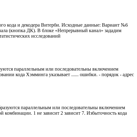
го кода и декодера Витерби. Исходные данные: Вариант №6
нала (кнопка ДК). В блоке «Непрерывный канал» зададим
 статистических исследований
образуются параллельным или последовательны включением
нии кода Хэмминга указывает ...... ошибки. - порядок - адрес
ые образуются параллельным или последовательны включением
 комбинации. 1 не зависит 2 зависит 7. Избыточность кода