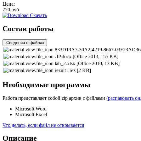
Цена:
770
руб.
Скачать
Состав работы
Сведения о файлах
833D19A7-30A2-4219-8667-03F23AD36
ЛР.docx
[Office 2013, 155 KB]
lab_2.xlsx
[Office 2010, 13 KB]
rezult1.rez
[2 KB]
Необходимые программы
Работа представляет собой zip архив с файлами (
распаковать о
Microsoft Word
Microsoft Excel
Что делать, если файл не открывается
Описание