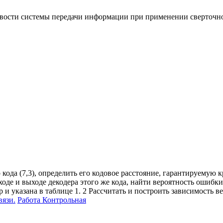
вости системы передачи информации при применении сверточног
о кода (7,3), определить его кодовое расстояние, гарантируему
оде и выходе декодера этого же кода, найти вероятность ошибки 
и указана в таблице 1. 2 Рассчитать и построить зависимость в
вязи.
Работа Контрольная