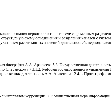
укового вещания первого класса в системе с временным разделе
ь структурную схему объединения и разделения каналов с учет
с указанием рассчитанных значений длительностей, периода след
ая биография А.А. Аракчеева 5 3. Государственная деятельность
 по Сперанскому 7 3.1.2. Реформа государственного управления 8
дарственная деятельность А.А. Аракчеева 12 4.1. Проект реформ
зь с интервалом корреляции. 2. Количественная мера информац