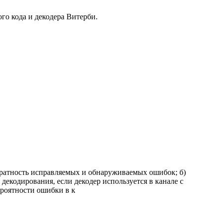
о кода и декодера Витерби.
ю кратность исправляемых и обнаруживаемых ошибок; б)
декодирования, если декодер используется в канале с
ероятности ошибки в к