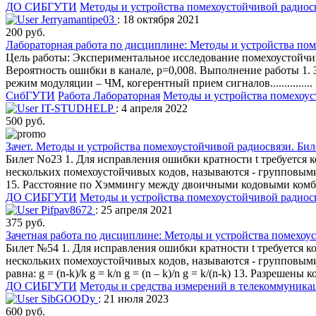
ДО СИБГУТИ
Методы и устройства помехоустойчивой радиос
Jerryamantipe03
: 18 октября 2021
200 руб.
Лабораторная работа по дисциплине: Методы и устройства пом
Цель работы: Экспериментальное исследование помехоустойчи
Вероятность ошибки в канале, p=0,008. Выполнение работы 1.
режим модуляции – ЧМ, когерентный прием сигналов............
СибГУТИ
Работа Лабораторная
Методы и устройства помехоус
IT-STUDHELP
: 4 апреля 2022
500 руб.
Зачет. Методы и устройства помехоустойчивой радиосвязи. Бил
Билет No23 1. Для исправления ошибки кратности t требуется к
нескольких помехоустойчивых кодов, называются - групповыми 
15. Расстояние по Хэммингу между двоичными кодовыми комбинац
ДО СИБГУТИ
Методы и устройства помехоустойчивой радиос
Pifpav8672
: 25 апреля 2021
375 руб.
Зачетная работа по дисциплине: Методы и устройства помехоу
Билет №54 1. Для исправления ошибки кратности t требуется ко
нескольких помехоустойчивых кодов, называются - групповыми
равна: g = (n-k)/k g = k/n g = (n – k)/n g = k/(n-k) 13. Разреш
ДО СИБГУТИ
Методы и средства измерений в телекоммуника
SibGOODy
: 21 июля 2023
600 руб.