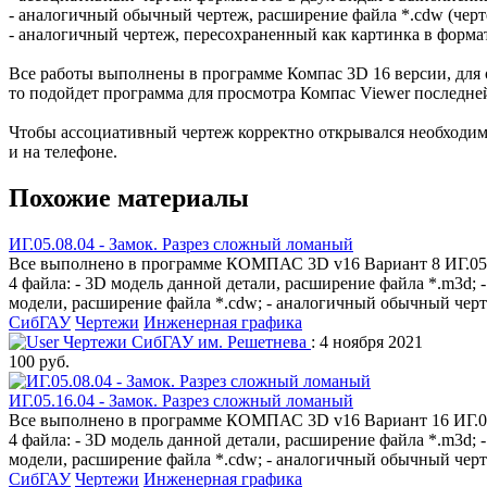
- аналогичный обычный чертеж, расширение файла *.cdw (черт
- аналогичный чертеж, пересохраненный как картинка в формат
Все работы выполнены в программе Компас 3D 16 версии, для 
то подойдет программа для просмотра Компас Viewer последне
Чтобы ассоциативный чертеж корректно открывался необходимо
и на телефоне.
Похожие материалы
ИГ.05.08.04 - Замок. Разрез сложный ломаный
Все выполнено в программе КОМПАС 3D v16 Вариант 8 ИГ.05.08
4 файла: - 3D модель данной детали, расширение файла *.m3d
модели, расширение файла *.cdw; - аналогичный обычный черте
СибГАУ
Чертежи
Инженерная графика
Чертежи СибГАУ им. Решетнева
: 4 ноября 2021
100 руб.
ИГ.05.16.04 - Замок. Разрез сложный ломаный
Все выполнено в программе КОМПАС 3D v16 Вариант 16 ИГ.05.1
4 файла: - 3D модель данной детали, расширение файла *.m3d
модели, расширение файла *.cdw; - аналогичный обычный черте
СибГАУ
Чертежи
Инженерная графика