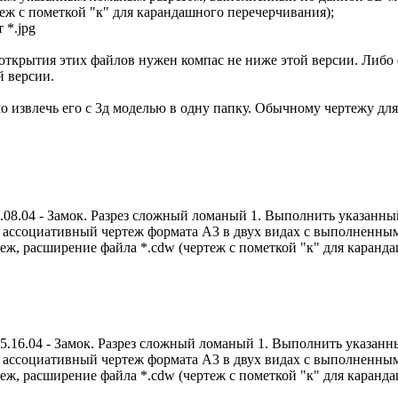
еж с пометкой "к" для карандашного перечерчивания);
 *.jpg
открытия этих файлов нужен компас не ниже этой версии. Либо е
й версии.
 извлечь его с 3д моделью в одну папку. Обычному чертежу для
.04 - Замок. Разрез сложный ломаный 1. Выполнить указанный 
; - ассоциативный чертеж формата А3 в двух видах с выполнен
ж, расширение файла *.cdw (чертеж с пометкой "к" для каранда
6.04 - Замок. Разрез сложный ломаный 1. Выполнить указанный
; - ассоциативный чертеж формата А3 в двух видах с выполнен
ж, расширение файла *.cdw (чертеж с пометкой "к" для каранда