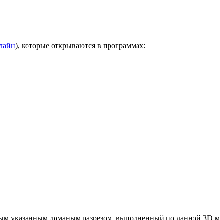
нлайн
), которые открываются в программах:
ным указанным ломаным разрезом, выполненный по данной 3D мо