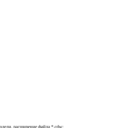
дели, расширение файла *.cdw;