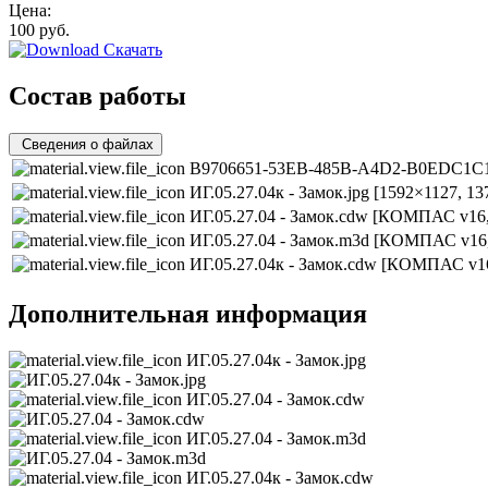
Цена:
100
руб.
Скачать
Состав работы
Сведения о файлах
B9706651-53EB-485B-A4D2-B0EDC1C1
ИГ.05.27.04к - Замок.jpg
[1592×1127, 13
ИГ.05.27.04 - Замок.cdw
[КОМПАС v16,
ИГ.05.27.04 - Замок.m3d
[КОМПАС v16,
ИГ.05.27.04к - Замок.cdw
[КОМПАС v16
Дополнительная информация
ИГ.05.27.04к - Замок.jpg
ИГ.05.27.04 - Замок.cdw
ИГ.05.27.04 - Замок.m3d
ИГ.05.27.04к - Замок.cdw