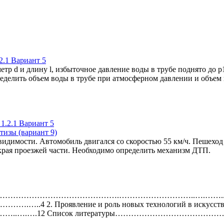
.1 Вариант 5
р d и длину l, избыточное давление воды в трубе поднято до 
еделить объем воды в трубе при атмосферном давлении и объем 
тизы (вариант 9)
идимости. Автомобиль двигался со скоростью 55 км/ч. Пешеход 
 края проезжей части. Необходимо определить механизм ДТП.
Введение……………………………………….………………………..….……..3 1. Взаи
. Проявление и роль новых технологий в искус
….….12 Список литературы…………………………………