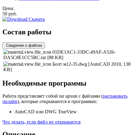
Цена:
50
руб.
Скачать
Состав работы
Сведения о файлах
01DE1AC1-33DC-49AF-A526-
DA5C8E1CC5BC.rar
[88 KB]
Болт м12-35.dwg
[AutoCAD 2010, 138
KB]
Необходимые программы
Работа представляет собой rar архив с файлами (
распаковать
онлайн
), которые открываются в программах:
AutoCAD или DWG TrueView
Что делать, если файл не открывается
Описание