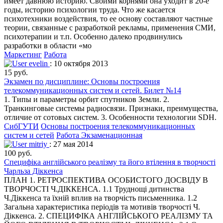
имеет давнюю историю. Своими корнями она уходит в 20-е
годы, историю психологии труда. Что же касается
психотехники воздействия, то ее основу составляют частные
теории, связанные с разработкой рекламы, применения СМИ,
психотерапии и т.п. Особенно далеко продвинулись
разработки в области «мо
Маркетинг
Работа
evelin
: 10 октября 2013
15 руб.
Экзамен по дисциплине: Основы построения
телекоммуникационных систем и сетей. Билет №14
1. Типы и параметры орбит спутников Земли. 2.
Транкинговые системы радиосвязи. Признаки, преимущества,
отличие от сотовых систем. 3. Особенности технологии SDH.
СибГУТИ
Основы построения телекоммуникационных
систем и сетей
Работа Экзаменационная
mitriy
: 27 мая 2014
100 руб.
Специфіка англійського реалізму та його втілення в творчості
Чарльза Діккенса
ПЛАН 1. РЕТРОСПЕКТИВА ОСОБИСТОГО ДОСВІДУ В
ТВОРЧОСТІ Ч.ДІККЕНСА. 1.1 Труднощі дитинства
Ч.Діккенса та їхній вплив на творчість письменника. 1.2
Загальна характеристика періодів та мотивів творчості Ч.
Діккенса. 2. СПЕЦИФІКА АНГЛІЙСЬКОГО РЕАЛІЗМУ ТА