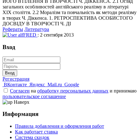
ЙОГО ВТІЛЕННЯ В ТВОРЧОСТІ Ч. ДІККЕНСА. 2.1 Огляд
загальних особливостей англійського реалізму в літературі
XIX століття. 2.2 Моралізм та повчальність як методи реалізму
в творах Ч. Діккенса. 1. РЕТРОСПЕКТИВА ОСОБИСТОГО
ДОСВІДУ В ТВОРЧОСТІ Ч. ДІ
Рефераты
Литература
alfFRED
: 2 сентября 2013
Вход
Вход
Регистрация
ВКонтакте
Яндекс
Mail.ru
Google
Согласен
на
обработку персональных данных
и принимаю
пользовательское соглашение
Наверх
Информация
Правила добавления и оформления работ
Как работает ставка
Система скидок