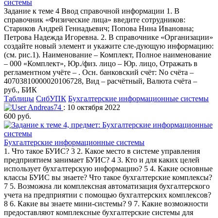
системы
Задание к теме 4 Ввод справочной информации 1. В
справочник «Физические лица» введите сотрудников:
Стариков Андрей Геннадьевич; Попова Нина Ивановна;
Петрова Надежда Игоревна. 2. В справочнике «Организации»
создайте новый элемент и укажите сле-дующую информацию:
(см. рис.1). Наименование – Комплект, Полное наименование
– 000 «Комплект», Юр./физ. лицо – Юр. лицо, Отражать в
регламентном учёте – . Осн. банковский счёт: No счёта –
40703810000020106728, Вид – расчётный, Валюта счёта –
руб., БИК
Таблицы
СибУПК
Бухгалтерские информационные системы
Andreas74
: 10 октября 2022
600 руб.
Бухгалтерские информационные системы
1. Что такое БУИС? 3 2. Какое место в системе управления
предприятием занимает БУИС? 4 3. Кто и для каких целей
использует бухгалтерскую информацию? 5 4. Какие основные
классы БУИС вы знаете? Что такое бухгалтерские комплексы?
7 5. Возможна ли комплексная автоматизация бухгалтерского
учета на предприятии с помощью бухгалтерских комплексов?
8 6. Какие вы знаете мини-системы? 9 7. Какие возможности
предоставляют комплексные бухгалтерские системы для