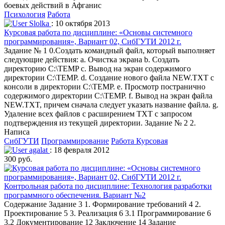
боевых действий в Афганис
Психология
Работа
Slolka
: 10 октября 2013
Курсовая работа по дисциплине: «Основы системного
программирования», Вариант 02, СибГУТИ 2012 г.
Задание № 1 0.Создать командный файл, который выполняет
следующие действия: a. Очистка экрана b. Создать
директорию C:\TEMP c. Вывод на экран содержимого
директории C:\TEMP. d. Создание нового файла NEW.TXT с
консоли в директории C:\TEMP. e. Просмотр постранично
содержимого директории C:\TEMP. f. Вывод на экран файла
NEW.TXT, причем сначала следует указать название файла. g.
Удаление всех файлов с расширением TXT с запросом
подтверждения из текущей директории. Задание № 2 2.
Написа
СибГУТИ
Программирование
Работа Курсовая
agalat
: 18 февраля 2012
300 руб.
Контрольная работа по дисциплине: Технология разработки
программного обеспечения. Вариант №2
Содержание Задание 3 1. Формирование требований 4 2.
Проектирование 5 3. Реализация 6 3.1 Программирование 6
3.2 Документирование 12 Заключение 14 Задание