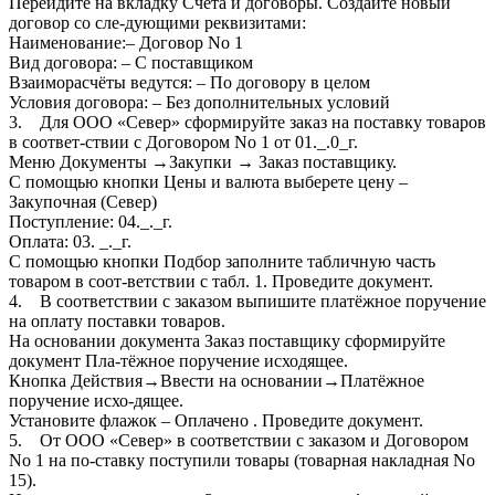
Перейдите на вкладку Счета и договоры. Создайте новый
договор со сле-дующими реквизитами:
Наименование:– Договор No 1
Вид договора: – С поставщиком
Взаиморасчёты ведутся: – По договору в целом
Условия договора: – Без дополнительных условий
3. Для ООО «Север» сформируйте заказ на поставку товаров
в соответ-ствии с Договором No 1 от 01._.0_г.
Меню Документы →Закупки → Заказ поставщику.
С помощью кнопки Цены и валюта выберете цену –
Закупочная (Север)
Поступление: 04._._г.
Оплата: 03. _._г.
С помощью кнопки Подбор заполните табличную часть
товаром в соот-ветствии с табл. 1. Проведите документ.
4. В соответствии с заказом выпишите платёжное поручение
на оплату поставки товаров.
На основании документа Заказ поставщику сформируйте
документ Пла-тёжное поручение исходящее.
Кнопка Действия→Ввести на основании→Платёжное
поручение исхо-дящее.
Установите флажок – Оплачено . Проведите документ.
5. От ООО «Север» в соответствии с заказом и Договором
No 1 на по-ставку поступили товары (товарная накладная No
15).