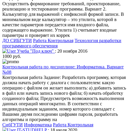
Осуществить формирование требований, проектирование,
реализацию и тестирование программы. Вариант 2.
Калькулятор для выражений с инфиксной формой записи. В
минимальном виде калькулятор – это утилита, которой в
качестве параметров передается имя входного файла,
содержащего выражение. Утилита 1) считывает входные
параметры и проверяет их коррек
ДО СИБГУТИ
Работа Контрольная
Технология разработки
программного обеспечения
Учеба "Под ключ"
: 20 ноября 2016
1000 руб.
Контрольная работа по дисциплине: Информатика. Вариант
№08
Контрольная работа Задание: Разработать программу, которая
должна начать работу с диалога с пользователем: какую
операцию с файлом он желает выполнить: а) добавить запись
в файл или начать запись нового файла; б) начать обработку
созданного файла; Предусмотреть возможность выполнения
данных операций многократно. В соответствии с
индивидуальным заданием, номер которого совпадает с
Вашими двумя последними цифрами пароля, разработать
алгоритмы и программу на
СибГУТИ
Информатика
Работа Контрольная
IT-STUDHELP
: 18 июля 2020