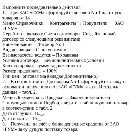
Выполните последовательно действия:
1. Для ЗАО «ГУМ» сформируйте договор No 1 на отпуск
товаров от 14._
Меню Справочники →Контрагенты → Покупатели → ЗАО
«ГУМ»
Перейти на вкладку Счета и договоры. Создайте новый
договор со следу-ющими реквизитами:
Наименование:– Договор No 1
Вид договора: – С покупателем
Взаиморасчёты ведутся: – По заказам
Условия договора: – Без дополнительных условий
Контролировать сумму задолженности –
Размер предоплаты – 100%
Тип цен– оптовая (на вкладке Дополнительно)
2. В соответствии с Договором No 1 сформируйте заявку на
основании полученного от ЗАО «ГУМ» заказа. Исходные
данные – табл. 2.
Меню Документы →Продажи →Заказы покупателей
С помощью кнопки Подбор, введите в табличную часть товар
в соответ-ствии с табл. 2.
Дата отгрузки –16._.
Дата оплаты – 15._.
3. Получены на счёт в банке денежные средства от ЗАО
«ГУМ» за бу-дущую поставку товара.