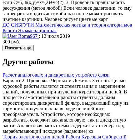
если C=5, h(x,y)=x^(2)+y^(2). 3. Проверить правильность
рассуждения (метод любой) Если человек дальтоник, то ему
запрещается водить автомобиль и он не может рисовать
цветные картинки. Человек рисует цветные карт
ДО СИБГУТИ
Математическая логика и теория алгоритмов
Работа Экзаменационная
Roma967
: 12 июля 2019
300 руб.
Показать еще
Другие работы
Расчет аналоговых и дискретных устройств связи
Вариант 2. Проверяла Черных и Дежина. Зачтено. Целью
курсовой работы является систематизация и закрепление
знаний, полученных при изучении курса теории цепей. В
процессе самостоятельной работы студенты должны
спроектировать дискретный фильтр, выделяющий одну из
гармоник, полученных на выходе нелинейного
преобразователя. Устройство, которое необходимо
разработать, содержит как аналоговую, так и дискретную
части. Аналоговая часть схемы содержит автогенератор,
вырабатывающий исходное (задающее) ко
Теория электрических цепей
Работа Курсовая
Сибирский