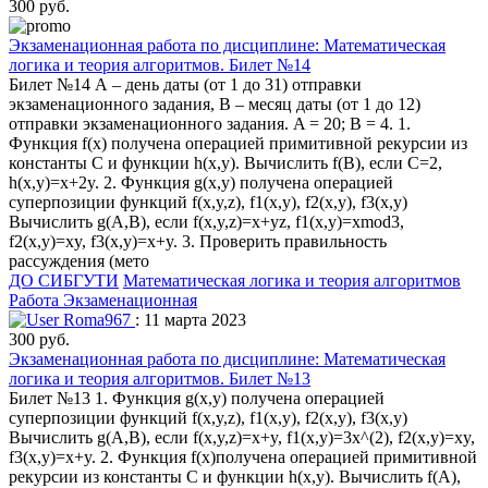
300 руб.
Экзаменационная работа по дисциплине: Математическая
логика и теория алгоритмов. Билет №14
Билет №14 А – день даты (от 1 до 31) отправки
экзаменационного задания, В – месяц даты (от 1 до 12)
отправки экзаменационного задания. A = 20; B = 4. 1.
Функция f(x) получена операцией примитивной рекурсии из
константы C и функции h(x,y). Вычислить f(B), если C=2,
h(x,y)=x+2y. 2. Функция g(x,y) получена операцией
суперпозиции функций f(x,y,z), f1(x,y), f2(x,y), f3(x,y)
Вычислить g(A,B), если f(x,y,z)=x+yz, f1(x,y)=xmod3,
f2(x,y)=xy, f3(x,y)=x+y. 3. Проверить правильность
рассуждения (мето
ДО СИБГУТИ
Математическая логика и теория алгоритмов
Работа Экзаменационная
Roma967
: 11 марта 2023
300 руб.
Экзаменационная работа по дисциплине: Математическая
логика и теория алгоритмов. Билет №13
Билет №13 1. Функция g(x,y) получена операцией
суперпозиции функций f(x,y,z), f1(x,y), f2(x,y), f3(x,y)
Вычислить g(A,B), если f(x,y,z)=x+y, f1(x,y)=3x^(2), f2(x,y)=xy,
f3(x,y)=x+y. 2. Функция f(x)получена операцией примитивной
рекурсии из константы C и функции h(x,y). Вычислить f(A),