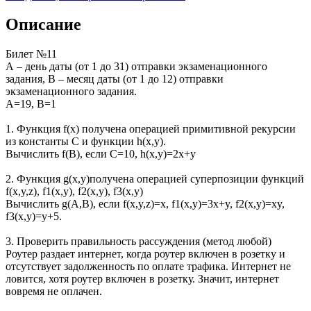
Описание
Билет №11
А – день даты (от 1 до 31) отправки экзаменационного
задания, В – месяц даты (от 1 до 12) отправки
экзаменационного задания.
A=19, B=1
1. Функция f(x) получена операцией примитивной рекурсии
из константы C и функции h(x,y).
Вычислить f(B), если C=10, h(x,y)=2x+y
2. Функция g(x,y)получена операцией суперпозиции функций
f(x,y,z), f1(x,y), f2(x,y), f3(x,y)
Вычислить g(A,B), если f(x,y,z)=x, f1(x,y)=3x+y, f2(x,y)=xy,
f3(x,y)=y+5.
3. Проверить правильность рассуждения (метод любой)
Роутер раздает интернет, когда роутер включен в розетку и
отсутствует задолженность по оплате трафика. Интернет не
ловится, хотя роутер включен в розетку. Значит, интернет
вовремя не оплачен.