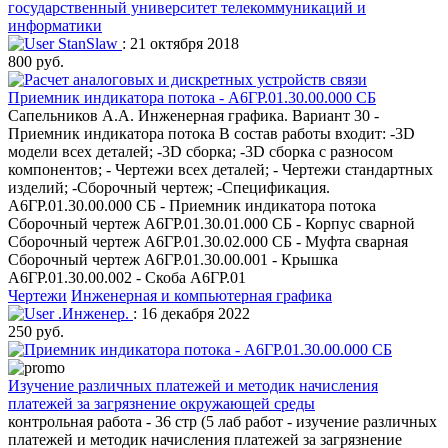
государственный университет телекоммуникаций и
информатики
StanSlaw
: 21 октября 2018
800 руб.
Приемник индикатора потока - А6ГР.01.30.00.000 СБ
Сапельников А.А. Инженерная графика. Вариант 30 -
Приемник индикатора потока В состав работы входит: -3D
модели всех деталей; -3D сборка; -3D сборка с разносом
компонентов; - Чертежи всех деталей; - Чертежи стандартных
изделий; -Сборочный чертеж; -Спецификация.
А6ГР.01.30.00.000 СБ - Приемник индикатора потока
Сборочный чертеж А6ГР.01.30.01.000 СБ - Корпус сварной
Сборочный чертеж А6ГР.01.30.02.000 СБ - Муфта сварная
Сборочный чертеж А6ГР.01.30.00.001 - Крышка
А6ГР.01.30.00.002 - Скоба А6ГР.01
Чертежи
Инженерная и компьютерная графика
.Инженер.
: 16 декабря 2022
250 руб.
Изучение различных платежей и методик начисления
платежей за загрязнение окружающей среды
контрольная работа - 36 стр (5 лаб работ - изучение различных
платежей и методик начисления платежей за загрязнение