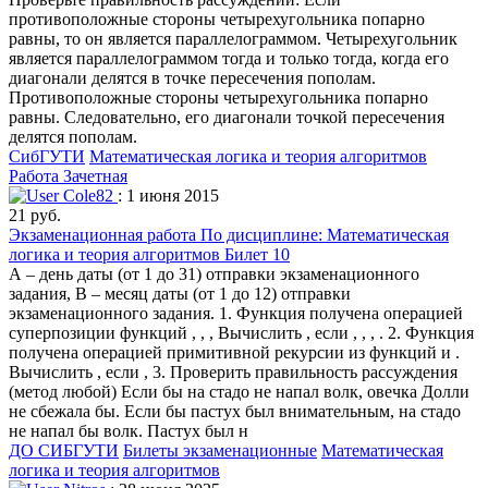
противоположные стороны четырехугольника попарно
равны, то он является параллелограммом. Четырехугольник
является параллелограммом тогда и только тогда, когда его
диагонали делятся в точке пересечения пополам.
Противоположные стороны четырехугольника попарно
равны. Следовательно, его диагонали точкой пересечения
делятся пополам.
СибГУТИ
Математическая логика и теория алгоритмов
Работа Зачетная
Cole82
: 1 июня 2015
21 руб.
Экзаменационная работа По дисциплине: Математическая
логика и теория алгоритмов Билет 10
А – день даты (от 1 до 31) отправки экзаменационного
задания, В – месяц даты (от 1 до 12) отправки
экзаменационного задания. 1. Функция получена операцией
суперпозиции функций , , , Вычислить , если , , , . 2. Функция
получена операцией примитивной рекурсии из функций и .
Вычислить , если , 3. Проверить правильность рассуждения
(метод любой) Если бы на стадо не напал волк, овечка Долли
не сбежала бы. Если бы пастух был внимательным, на стадо
не напал бы волк. Пастух был н
ДО СИБГУТИ
Билеты экзаменационные
Математическая
логика и теория алгоритмов