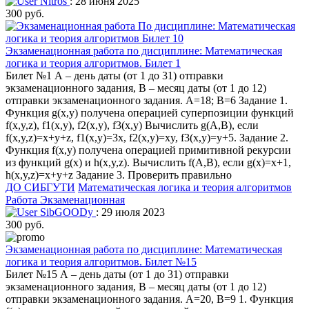
Nitros
: 28 июня 2025
300 руб.
Экзаменационная работа по дисциплине: Математическая
логика и теория алгоритмов. Билет 1
Билет №1 А – день даты (от 1 до 31) отправки
экзаменационного задания, В – месяц даты (от 1 до 12)
отправки экзаменационного задания. A=18; B=6 Задание 1.
Функция g(x,y) получена операцией суперпозиции функций
f(x,y,z), f1(x,y), f2(x,y), f3(x,y) Вычислить g(A,B), если
f(x,y,z)=x+y+z, f1(x,y)=3x, f2(x,y)=xy, f3(x,y)=y+5. Задание 2.
Функция f(x,y) получена операцией примитивной рекурсии
из функций g(x) и h(x,y,z). Вычислить f(A,B), если g(x)=x+1,
h(x,y,z)=x+y+z Задание 3. Проверить правильно
ДО СИБГУТИ
Математическая логика и теория алгоритмов
Работа Экзаменационная
SibGOODy
: 29 июля 2023
300 руб.
Экзаменационная работа по дисциплине: Математическая
логика и теория алгоритмов. Билет №15
Билет №15 А – день даты (от 1 до 31) отправки
экзаменационного задания, В – месяц даты (от 1 до 12)
отправки экзаменационного задания. A=20, B=9 1. Функция