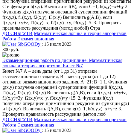
f(x) получена операцией примитивной рекурсии из константы
C и функции h(x,y). Вычислить f(B), если C=1, h(x,y)=x+6y 2.
Функция g(x,y) получена операцией суперпозиции функций
f(x,y,z), f1(x,y), f2(x,y), f3(x,y) Вычислить g(A,B), если
f(x,y,z)=xy+z, f1(x,y)=x, f2(x,y)=xy, f3(x,y)=5. 3. Проверить
правильность рассуждения (метод любой) Стра
ДО СИБГУТИ
Математическая логика и теория алгоритмов
Работа Экзаменационная
SibGOODy
: 15 июля 2023
300 руб.
Экзаменационная работа по дисциплине: Математическая
логика и теория алгоритмов. Билет №7
Билет №7 А – день даты (от 1 до 31) отправки
экзаменационного задания, В – месяц даты (от 1 до 12)
отправки экзаменационного задания. A=21; B=1 1. Функция
g(x,y) получена операцией суперпозиции функций f(x,y,z),
f1(x,y), f2(x,y), f3(x,y) Вычислить g(A,B), если f(x,y,z)=x+y+z,
f1(x,y)=3y, f2(x,y)=x+y, f3(x,y)=y+15. 2. Функция f(x,y)
получена операцией примитивной рекурсии из функций g(x)
и h(x,y,z). Вычислить f(A,B), если g(x)=1, h(x,y,z)=x+y+z 3.
Проверить правильность рассуждения (метод люб
ДО СИБГУТИ
Математическая логика и теория алгоритмов
Работа Экзаменационная
SibGOODy
: 15 июля 2023