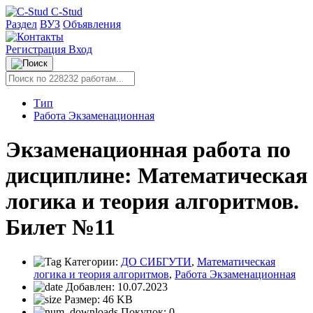
C-Stud
Раздел
ВУЗ
Объявления
Регистрация
Вход
Тип
Работа Экзаменационная
Экзаменационная работа по
дисциплине: Математическая
логика и теория алгоритмов.
Билет №11
Категории:
ДО СИБГУТИ
,
Математическая
логика и теория алгоритмов
,
Работа Экзаменационная
Добавлен:
10.07.2023
Размер:
46 KB
Покупок:
0