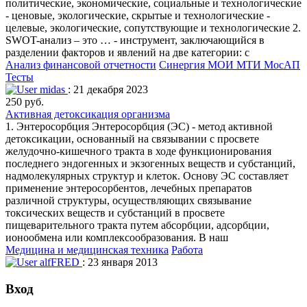
политические, экономические, социальные и технологические
- ценовые, экологические, скрытые и технологические -
целевые, экологические, сопутствующие и технологические 2.
SWOT-анализ – это … - инструмент, заключающийся в
разделении факторов и явлений на две категории: с
Анализ финансовой отчетности
Синергия МОИ МТИ МосАП
Тесты
midas
: 21 декабря 2023
250 руб.
Активная детоксикация организма
1. Энтеросорбция Энтеросорбция (ЭС) - метод активной
детоксикации, основанный на связывании с просвете
желудочно-кишечного тракта в ходе функционирования
последнего эндогенных и экзогенных веществ и субстанций,
надмолекулярных структур и клеток. Основу ЭС составляет
применение энтеросорбентов, лечебных препаратов
различной структуры, осуществляющих связывание
токсических веществ и субстанций в просвете
пищеварительного тракта путем абсорбции, адсорбции,
ионообмена или комплексообразования. В наш
Медицина и медицинская техника
Работа
alfFRED
: 23 января 2013
Вход