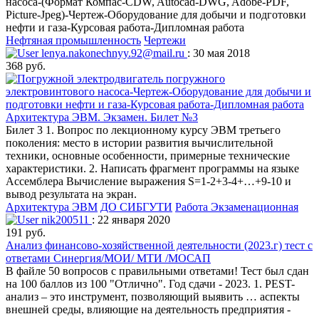
насоса-(Формат Компас-CDW, Autocad-DWG, Adobe-PDF,
Picture-Jpeg)-Чертеж-Оборудование для добычи и подготовки
нефти и газа-Курсовая работа-Дипломная работа
Нефтяная промышленность
Чертежи
lenya.nakonechnyy.92@mail.ru
: 30 мая 2018
368 руб.
Архитектура ЭВМ. Экзамен. Билет №3
Билет 3 1. Вопрос по лекционному курсу ЭВМ третьего
поколения: место в истории развития вычислительной
техники, основные особенности, примерные технические
характеристики. 2. Написать фрагмент программы на языке
Ассемблера Вычисление выражения S=1-2+3-4+…+9-10 и
вывод результата на экран.
Архитектура ЭВМ
ДО СИБГУТИ
Работа Экзаменационная
nik200511
: 22 января 2020
191 руб.
Анализ финансово-хозяйственной деятельности (2023.г) тест с
ответами Синергия/МОИ/ МТИ /МОСАП
В файле 50 вопросов с правильными ответами! Тест был сдан
на 100 баллов из 100 "Отлично". Год сдачи - 2023. 1. PEST-
анализ – это инструмент, позволяющий выявить … аспекты
внешней среды, влияющие на деятельность предприятия -