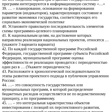
программ интегрируются в информационную систему «…»
39. … – планирование, основанное на формировании
параметров (индикаторов), характеризующих состояние и
развитие экономики государства, соответствующих его
социально-экономической политике
40. Установите правильную последовательность элементов
схемы программно-целевого планирования
41. К национальным целям, на достижение которых
направлена реализация национальных проектов, относятся …
(укажите 3 варианта варианта)
42. По каждой государственной программе Российской
Федерации, государственной программе субъекта Российской
Федерации, муниципальной программе оценка
эффективности ее реализации проводится с периодичностью
один раз в … (Укажите периодичность)
43. Расположите в хронологической последовательности
этапы развития проектного подхода в публичном управлении
России:
44. …– это совокупность государственных или
муниципальных программ, в которой распределение
бюджетных расходов осуществляется не по ведомственному
принципу, а по программному.
45. … – это интегральная характеристика объектов
инвестирования с позиций их перспективного развития,
доходности инвестиций и уровня инвестиционных рисков