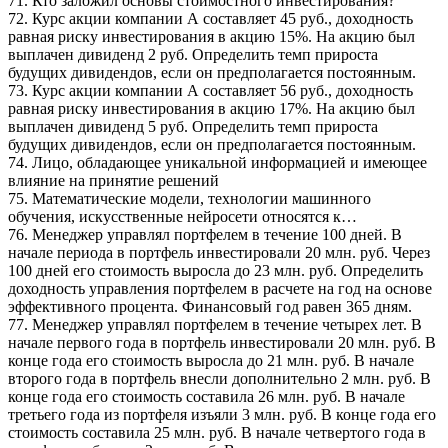
71. Кто заложил основы стоимостного инвестирования?
72. Курс акции компании А составляет 45 руб., доходность
равная риску инвестирования в акцию 15%. На акцию был
выплачен дивиденд 2 руб. Определить темп прироста
будущих дивидендов, если он предполагается постоянным.
73. Курс акции компании А составляет 56 руб., доходность
равная риску инвестирования в акцию 17%. На акцию был
выплачен дивиденд 5 руб. Определить темп прироста
будущих дивидендов, если он предполагается постоянным.
74. Лицо, обладающее уникальной информацией и имеющее
влияние на принятие решений
75. Математические модели, технологии машинного
обучения, искусственные нейросети относятся к…
76. Менеджер управлял портфелем в течение 100 дней. В
начале периода в портфель инвестировали 20 млн. руб. Через
100 дней его стоимость выросла до 23 млн. руб. Определить
доходность управления портфелем в расчете на год на основе
эффективного процента. Финансовый год равен 365 дням.
77. Менеджер управлял портфелем в течение четырех лет. В
начале первого года в портфель инвестировали 20 млн. руб. В
конце года его стоимость выросла до 21 млн. руб. В начале
второго года в портфель внесли дополнительно 2 млн. руб. В
конце года его стоимость составила 26 млн. руб. В начале
третьего года из портфеля изъяли 3 млн. руб. В конце года его
стоимость составила 25 млн. руб. В начале четвертого года в