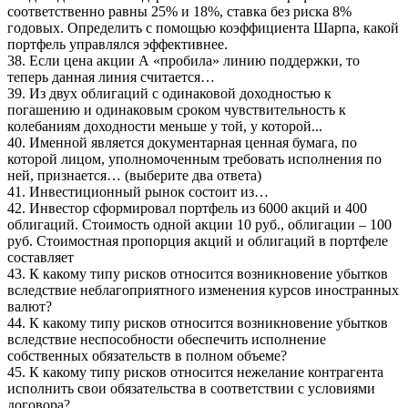
соответственно равны 25% и 18%, ставка без риска 8%
годовых. Определить с помощью коэффициента Шарпа, какой
портфель управлялся эффективнее.
38. Если цена акции А «пробила» линию поддержки, то
теперь данная линия считается…
39. Из двух облигаций с одинаковой доходностью к
погашению и одинаковым сроком чувствительность к
колебаниям доходности меньше у той, у которой...
40. Именной является документарная ценная бумага, по
которой лицом, уполномоченным требовать исполнения по
ней, признается… (выберите два ответа)
41. Инвестиционный рынок состоит из…
42. Инвестор сформировал портфель из 6000 акций и 400
облигаций. Стоимость одной акции 10 руб., облигации – 100
руб. Стоимостная пропорция акций и облигаций в портфеле
составляет
43. К какому типу рисков относится возникновение убытков
вследствие неблагоприятного изменения курсов иностранных
валют?
44. К какому типу рисков относится возникновение убытков
вследствие неспособности обеспечить исполнение
собственных обязательств в полном объеме?
45. К какому типу рисков относится нежелание контрагента
исполнить свои обязательства в соответствии с условиями
договора?