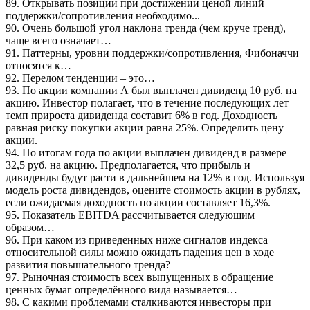
89. Открывать позиции при достижении ценой линий
поддержки/сопротивления необходимо...
90. Очень большой угол наклона тренда (чем круче тренд),
чаще всего означает…
91. Паттерны, уровни поддержки/сопротивления, Фибоначчи
относятся к…
92. Перелом тенденции – это…
93. По акции компании А был выплачен дивиденд 10 руб. на
акцию. Инвестор полагает, что в течение последующих лет
темп прироста дивиденда составит 6% в год. Доходность
равная риску покупки акции равна 25%. Определить цену
акции.
94. По итогам года по акции выплачен дивиденд в размере
32,5 руб. на акцию. Предполагается, что прибыль и
дивиденды будут расти в дальнейшем на 12% в год. Используя
модель роста дивидендов, оцените стоимость акции в рублях,
если ожидаемая доходность по акции составляет 16,3%.
95. Показатель EBITDA рассчитывается следующим
образом…
96. При каком из приведенных ниже сигналов индекса
относительной силы можно ожидать падения цен в ходе
развития повышательного тренда?
97. Рыночная стоимость всех выпущенных в обращение
ценных бумаг определённого вида называется…
98. С какими проблемами сталкиваются инвесторы при