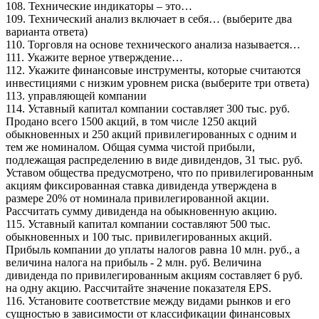
108. Технические индикаторы – это…
109. Технический анализ включает в себя… (выберите два
варианта ответа)
110. Торговля на основе технического анализа называется…
111. Укажите верное утверждение…
112. Укажите финансовые инструменты, которые считаются
инвестициями с низким уровнем риска (выберите три ответа)
113. управляющей компании
114. Уставный капитал компании составляет 300 тыс. руб.
Продано всего 1500 акций, в том числе 1250 акций
обыкновенных и 250 акций привилегированных с одним и
тем же номиналом. Общая сумма чистой прибыли,
подлежащая распределению в виде дивидендов, 31 тыс. руб.
Уставом общества предусмотрено, что по привилегированным
акциям фиксированная ставка дивиденда утверждена в
размере 20% от номинала привилегированной акции.
Рассчитать сумму дивиденда на обыкновенную акцию.
115. Уставный капитал компании составляют 500 тыс.
обыкновенных и 100 тыс. привилегированных акций.
Прибыль компании до уплаты налогов равна 10 млн. руб., а
величина налога на прибыль - 2 млн. руб. Величина
дивиденда по привилегированным акциям составляет 6 руб.
на одну акцию. Рассчитайте значение показателя ЕРS.
116. Установите соответствие между видами рынков и его
сущностью в зависимости от классификации финансовых