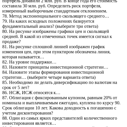
портфель добавили 2 млн. руб. В конце года его стоимость
составила 30 млн. руб. Определить риск портфеля,
измеренный выборочным стандартным отклонением.
78. Метод экспоненциального скользящего среднего…
79. На каких исходных положениях базируется
фундаментальный анализ? (выберите три ответа)
80. На рисунке изображены графики цен и скользящей
средней. В какой из отмеченных точек имеется сигнал к
продаже?
81. На рисунке сплошной линией изображен график
изменения цен, при этом пунктиром обозначена линия,
которая называется…
82. На уровне поддержки…
83. Назовите принципы инвестиционной стратегии…
84. Назовите этапы формирования инвестиционной
стратегии… (выберите четыре варианта ответа)
85. Необходимо ли делать диверсификацию по валютам на
срок от 5 лет?
86. НСЖ, ИСЖ относятся к…
87. Облигация с фиксированным купоном, равным 20% от
номинала и выплачиваемым ежегодно, куплена по курсу 90.
Срок облигации 10 лет. Какова доходность к погашению с
учетом дисконтирования?
88. Один из самых ярких представителей количественного
инвестирования является…