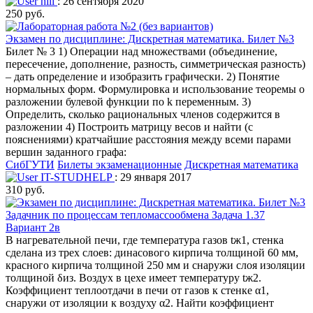
hili
: 26 сентября 2020
250 руб.
Экзамен по дисциплине: Дискретная математика. Билет №3
Билет № 3 1) Операции над множествами (объединение,
пересечение, дополнение, разность, симметрическая разность)
– дать определение и изобразить графически. 2) Понятие
нормальных форм. Формулировка и использование теоремы о
разложении булевой функции по k переменным. 3)
Определить, сколько рациональных членов содержится в
разложении 4) Построить матрицу весов и найти (с
пояснениями) кратчайшие расстояния между всеми парами
вершин заданного графа:
СибГУТИ
Билеты экзаменационные
Дискретная математика
IT-STUDHELP
: 29 января 2017
310 руб.
Задачник по процессам тепломассообмена Задача 1.37
Вариант 2в
В нагревательной печи, где температура газов tж1, стенка
сделана из трех слоев: динасового кирпича толщиной 60 мм,
красного кирпича толщиной 250 мм и снаружи слоя изоляции
толщиной δиз. Воздух в цехе имеет температуру tж2.
Коэффициент теплоотдачи в печи от газов к стенке α1,
снаружи от изоляции к воздуху α2. Найти коэффициент