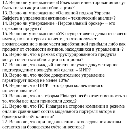
12. Верно ли утверждение «Объектами инвестирования могут
быть только акции или облигации»?
13. Верно ли утверждение «Основной подход Уоррена
Баффета в управлении активами – технический анализ»?
14. Верно ли утверждение «Персональный брокер» – это
страховой продукт?
15. Верно ли утверждение «УК осуществляет сделки от своего
имени, но в интересах клиента, за что получает
вознаграждение в виде части заработанной прибыли либо как
процент от стоимости активов, находящихся в управлении»?
16. Верно ли, что в рамках структурированного продукта
могут сочетаться облигации и опционы?
17. Верно ли, что каждый клиент получает документарное
подтверждение проведённой сделки – ИИР?
18. Верно ли, что любое доверительное управление
гарантирует доход не менее 10%?
19. Верно ли, что ПИФ – это форма коллективного
инвестирования?
20. Верно ли, что платформа Fintarget несёт ответственность за
то, чтобы все идеи приносили доход?
21. Верно ли, что ПО Fintarget на стороне компании в режиме
онлайн сравнивает состав модельного портфеля автора и
брокерский счёт клиента?
22. Верно ли, что при подключении автоследования активы
остаются на брокерском счёте инвестора?