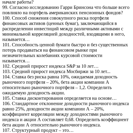
начале работы?
99. Согласно исследованию Гарри Бринсона что больше всего
повлияло на портфель американских пенсионных фондов?
100. Способ снижения совокупного риска портфеля
финансовых активов (ценных бумаг), заключающийся в
распределении инвестиций между различными активами с
минимальной корреляцией доходностей, входящими в него,
называется…
101. Способность ценной бумаги быстро и без существенных
потерь продаваться на финансовом рынке при
незначительных колебаниях курсовой стоимости
называется…
102. Средний прирост индекса S&P за 10 лет…
103. Средний прирост индекса Мосбиржи за 10 лет...
104. Ставка без риска равна 10%, ожидаемая доходность
рыночного портфеля – 20%, бета акции компании А
относительно рыночного портфеля – 1,2. Определить
ожидаемую доходность акции.
105. Ставка дисконтирования определяется на основе…
106. Стандартное отклонение доходности рыночного индекса
равно 25%, доходности акции компании А – 20%,
коэффициент корреляции между доходностями рыночного
индекса и акции А составляет 0,68. Определить коэффициент
бета акции А относительно рыночного индекса.
107. Структурный продукт – это…