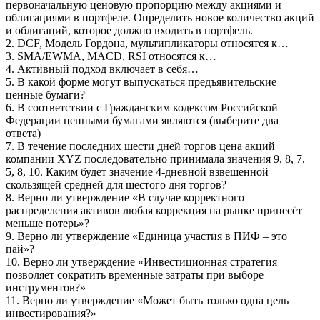
первоначальную ценовую пропорцию между акциями и
облигациями в портфеле. Определить новое количество акций
и облигаций, которое должно входить в портфель.
2. DCF, Модель Гордона, мультипликаторы относятся к…
3. SMA/EWMA, MACD, RSI относятся к…
4. Активный подход включает в себя…
5. В какой форме могут выпускаться предъявительские
ценные бумаги?
6. В соответствии с Гражданским кодексом Российской
Федерации ценными бумагами являются (выберите два
ответа)
7. В течение последних шести дней торгов цена акций
компании XYZ последовательно принимала значения 9, 8, 7,
5, 8, 10. Каким будет значение 4-дневной взвешенной
скользящей средней для шестого дня торгов?
8. Верно ли утверждение «В случае корректного
распределения активов любая коррекция на рынке принесёт
меньше потерь»?
9. Верно ли утверждение «Единица участия в ПИФ – это
пай»?
10. Верно ли утверждение «Инвестиционная стратегия
позволяет сократить временные затраты при выборе
инструментов?»
11. Верно ли утверждение «Может быть только одна цель
инвестирования?»