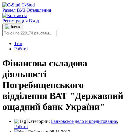
C-Stud
Раздел
ВУЗ
Объявления
Регистрация
Вход
Тип
Работа
Фінансова складова
діяльності
Погребищенського
відділення ВАТ "Державний
ощадний банк України"
Категории:
Банковское дело и кредитование
,
Работа
Добавлен:
05.11.2012