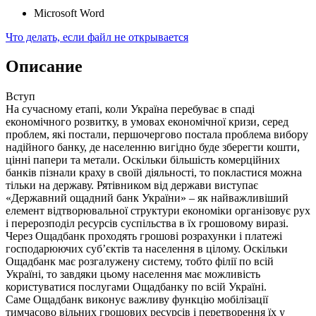
Microsoft Word
Что делать, если файл не открывается
Описание
Вступ
На сучасному етапі, коли Україна перебуває в спаді
економічного розвитку, в умовах економічної кризи, серед
проблем, які постали, першочергово постала проблема вибору
надійного банку, де населенню вигідно буде зберегти кошти,
цінні папери та метали. Оскільки більшість комерційних
банків пізнали краху в своїй діяльності, то покластися можна
тільки на державу. Рятівником від держави виступає
«Державний ощадний банк України» – як найважливіший
елемент відтворювальної структури економіки організовує рух
і перерозподіл ресурсів суспільства в їх грошовому виразі.
Через Ощадбанк проходять грошові розрахунки і платежі
господарюючих суб’єктів та населення в цілому. Оскільки
Ощадбанк має розгалужену систему, тобто філії по всій
Україні, то завдяки цьому населення має можливість
користуватися послугами Ощадбанку по всій Україні.
Саме Ощадбанк виконує важливу функцію мобілізації
тимчасово вільних грошових ресурсів і перетворення їх у