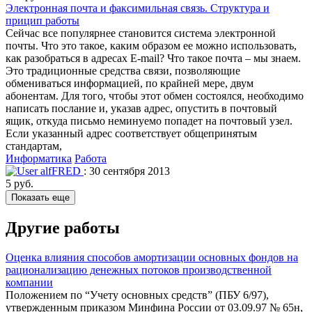
Электронная почта и факсимильная связь. Структура и
прицип работы
Сейчас все популярнее становится система электронной
почты. Что это такое, каким образом ее можно использовать,
как разобраться в адресах E-mail? Что такое почта – мы знаем.
Это традиционные средства связи, позволяющие
обмениваться информацией, по крайней мере, двум
абонентам. Для того, чтобы этот обмен состоялся, необходимо
написать послание и, указав адрес, опустить в поч­товый
ящик, откуда письмо неминуемо попадет на почтовый узел.
Если указанный адрес соответствует общепринятым
стандартам,
Информатика
Работа
alfFRED
: 30 сентября 2013
5 руб.
Показать еще
Другие работы
Оценка влияния способов амортизации основных фондов на
рационализацию денежных потоков производственной
компании
Положением по “Учету основных средств” (ПБУ 6/97),
утвержденным приказом Минфина России от 03.09.97 № 65н,