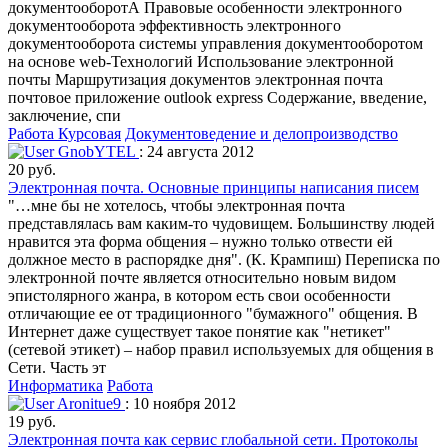
документооборотА Правовые особенности электронного
документооборота эффективность электронного
документооборота системы управления документооборотом
на основе web-Технологий Использование электронной
почты Маршрутизация документов электронная почта
почтовое приложение outlook express Содержание, введение,
заключение, спи
Работа Курсовая
Документоведение и делопроизводство
GnobYTEL
: 24 августа 2012
20 руб.
Электронная почта. Основные принципы написания писем
"…мне бы не хотелось, чтобы электронная почта
представлялась вам каким-то чудовищем. Большинству людей
нравится эта форма общения – нужно только отвести ей
должное место в распорядке дня". (К. Крампиш) Переписка по
электронной почте является относительно новым видом
эпистолярного жанра, в котором есть свои особенности
отличающие ее от традиционного "бумажного" общения. В
Интернет даже существует такое понятие как "нетикет"
(сетевой этикет) – набор правил используемых для общения в
Сети. Часть эт
Информатика
Работа
Aronitue9
: 10 ноября 2012
19 руб.
Электронная почта как сервис глобальной сети. Протоколы