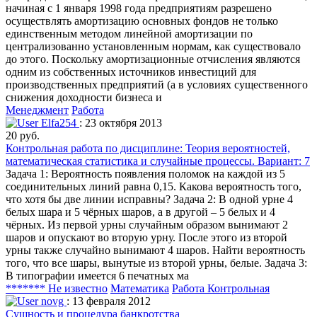
начиная с 1 января 1998 года предприятиям разрешено
осуществлять амортизацию основных фондов не только
единственным методом линейной амортизации по
централизованно установленным нормам, как существовало
до этого. Поскольку амортизационные отчисления являются
одним из собственных источников инвестиций для
производственных предприятий (а в условиях существенного
снижения доходности бизнеса и
Менеджмент
Работа
Elfa254
: 23 октября 2013
20 руб.
Контрольная работа по дисциплине: Теория вероятностей,
математическая статистика и случайные процессы. Вариант: 7
Задача 1: Вероятность появления поломок на каждой из 5
соединительных линий равна 0,15. Какова вероятность того,
что хотя бы две линии исправны? Задача 2: В одной урне 4
белых шара и 5 чёрных шаров, а в другой – 5 белых и 4
чёрных. Из первой урны случайным образом вынимают 2
шаров и опускают во вторую урну. После этого из второй
урны также случайно вынимают 4 шаров. Найти вероятность
того, что все шары, вынутые из второй урны, белые. Задача 3:
В типографии имеется 6 печатных ма
******* Не известно
Математика
Работа Контрольная
novg
: 13 февраля 2012
Сущность и процедура банкротства