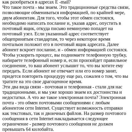
как разобраться в адресах E -mail?
Что такое почта - мы знаем. Это традиционные средства связи,
позволяющие обмениваться информацией, по крайней мере,
двум абонентам. Для того, чтобы этот обмен состоялся,
необходимо написать послание и, указав адрес, опустить в
почтовый ящик, откуда письмо неминуемо попадет на
почтовый узел. Если указанный адрес соответствует
общепринятым стандартам, то через некоторое время
почтальон положит его в почтовый ящик адресата. Далее
абонент вскроет послание, и - обмен информацией состоялся.
Чтобы ускорить процесс, вы поднимаете телефонную трубку,
набираете телефонный номер и, если произойдет правильное
соединение, то ваш абонент услышит то, что вы хотите ему
передать. Если абонент не отвечает или его номер занят,
придется повторить процедуру еще раз, сожалея о том, что вы
тратите на это свое драгоценное время.
Эти два вида связи - почтовая и телефонная - стали для нас
традиционными, и мы уже хорошо знаем их достоинства и
недостатки. А что же такое электронная почта? Электронная
почта - это обмен почтовыми сообщениями с любым
абонентом сети Internet. Существует возможность отправки
как текстовых, так и двоичных файлов. На размер почтового
сообщения в сети Internet накладывается следующее
ограничение - размер почтового сообщения не должен
превышать 64 килобайта.