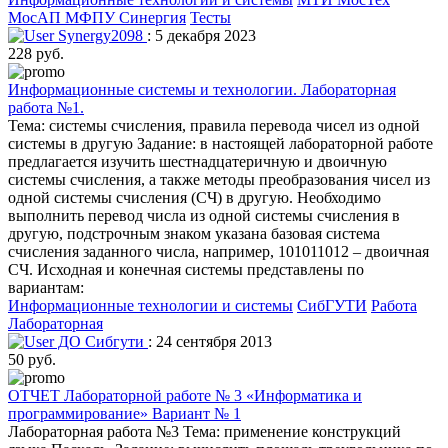
МосАП МФПУ Синергия
Тесты
Synergy2098
: 5 декабря 2023
228 руб.
Информационные системы и технологии. Лабораторная
работа №1.
Тема: системы счисления, правила перевода чисел из одной
системы в другую Задание: в настоящей лабораторной работе
предлагается изучить шестнадцатеричную и двоичную
системы счисления, а также методы преобразования чисел из
одной системы счисления (СЧ) в другую. Необходимо
выполнить перевод числа из одной системы счисления в
другую, подстрочным знаком указана базовая система
счисления заданного числа, например, 101011012 – двоичная
СЧ. Исходная и конечная системы представлены по
вариантам:
Информационные технологии и системы
СибГУТИ
Работа
Лабораторная
ДО Сибгути
: 24 сентября 2013
50 руб.
ОТЧЕТ Лабораторной работе № 3 «Информатика и
программирование» Вариант № 1
Лабораторная работа №3 Тема: применение конструкций