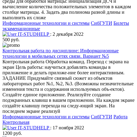
среды для обработки матрицы: инициализация ДСЧ и
вычисление количества положительных элементов в каждом
столбце матрицы. 4. Задать два полинома разной длины и
выполнить их сложе
Информационные технологии и системы
СибГУТИ
Билеты
экзаменационные
IT-STUDHELP
: 2 декабря 2022
500 руб.
Контрольная работа по дисциплине: Информационные
технологии в мобильных сетях связи. Вариант №5
Контрольная работа Обработка команд. Переход с экрана на
экран Цель работы: научиться добавлять команды в
приложение и делать приложе-ние более интерактивным.
ЗАДАНИЕ Придумайте связный сюжет из объектов
лабораторных работ №1, №2, №3. (Возможны незначительные
изменения текста и содержания используемых объ-ектов).
Создайте единое приложение. Реализуйте создание
подэкранных клавиш в вашем приложении. На каждом экране
создайте клавишу перехода на следу-ющий экран. На
последнем экране реализуй
Информационные технологии и системы
СибГУТИ
Работа
Контрольная
IT-STUDHELP
: 17 ноября 2022
1200 руб.