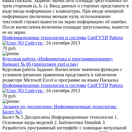
языка Паскаль. Задание: вычислить площадь треугольника по
трем сторонам (a, b, c). Ввод данных о сторонах представить в
виде ввода информации с клавиатуры. При вводе неверной
информации (величины меньше нуля, использование
текстовой строки) вывести на экран информацию об ошибке.
После вычисления величины площади треугольника, вывести
ее на экран.
Информационные технологии и системы
СибГУТИ
Работа
ДО Сибгути
: 24 сентября 2013
70 руб.
Курсовая работа «Информатика и программирование»
Вариант № 06 (прилолжен ехеl и pas)
Курсовая работа Задание: Вычисление значения функции с
условием (решение уравнения представить в табличном
редакторе Microsoft Excel и программе на языке Паскаль).
Информационные технологии и системы
СибГУТИ
Работа
ДО Сибгути
: 24 сентября 2013
70 руб.
Экзамен по дисциплине: Информационные технологии.
Билет №5
Билет № 5 Дисциплина Информационные технологии 1.
Основные виды моделей 2. Библиотеки Simulink 3.
Разработать программный интерфейс с помощью визуальной