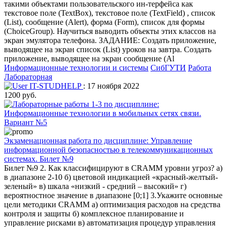
такими объектами пользовательского ин-терфейса как
текстовое поле (TextBox), текстовое поле (TextField) , список
(List), сообщение (Alert), форма (Form), список для формы
(ChoiceGroup). Научиться выводить объекты этих классов на
экран эмулятора телефона. ЗАДАНИЕ: Создать приложение,
выводящее на экран список (List) уроков на завтра. Создать
приложение, выводящее на экран сообщение (Al
Информационные технологии и системы
СибГУТИ
Работа
Лабораторная
IT-STUDHELP
: 17 ноября 2022
1200 руб.
Экзаменационная работа по дисциплине: Управление
информационной безопасностью в телекоммуникационных
системах. Билет №9
Билет №9 2. Как классифицируют в CRAMM уровни угроз? а)
в диапазоне 2-10 б) цветовой индикацией «красный-желтый-
зеленый» в) шкала «низкий - средний – высокий» г)
вероятностное значение в диапазоне [0;1] 3.Укажите основные
цели методики CRAMM а) оптимизация расходов на средства
контроля и защиты б) комплексное планирование и
управление рисками в) автоматизация процедур управления