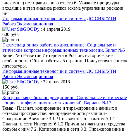
рисками г) нет правильного ответа 6. Укажите процедуры,
входящие в этап анализа рисков (схема управления рисками
ин
Информационные технологии и системы
ДО СИБГУТИ
Работа Экзаменационная
SibGOODy
: 4 апреля 2019
600 руб.
Экзаменационная работа по дисциплине: Социальные и
этические вопросы информационных технологий. Билет №5
Билет №5 Развитие Интернета в России: исторические
особенности. Объем работы - 5 страниц. Присутствует список
литературы.
Информационные технологии и системы
ДО СИБГУТИ
Работа Экзаменационная
SibGOODy
: 22 июля 2018
150 руб.
Контрольная работа по дисциплине: Социальные и этические
вопросы информационных технологий. Вариант №17
Тема: «Плагиат, копирование и тиражирование данных в
сетевом пространстве: неопределённость различий»
Содержание Введение 3 1. Что является плагиатом 5 1.1
Плагиат в сети Интернет 6 1.2 Причины плагиата и средства
борьбы с ним 7 2. Копирование в сети 8 3. Тиражирование в