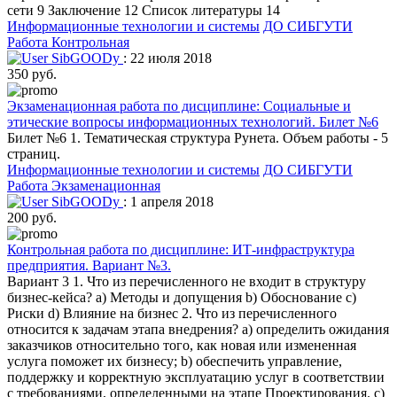
сети 9 Заключение 12 Список литературы 14
Информационные технологии и системы
ДО СИБГУТИ
Работа Контрольная
SibGOODy
: 22 июля 2018
350 руб.
Экзаменационная работа по дисциплине: Социальные и
этические вопросы информационных технологий. Билет №6
Билет №6 1. Тематическая структура Рунета. Объем работы - 5
страниц.
Информационные технологии и системы
ДО СИБГУТИ
Работа Экзаменационная
SibGOODy
: 1 апреля 2018
200 руб.
Контрольная работа по дисциплине: ИТ-инфраструктура
предприятия. Вариант №3.
Вариант 3 1. Что из перечисленного не входит в структуру
бизнес-кейса? a) Методы и допущения b) Обоснование c)
Риски d) Влияние на бизнес 2. Что из перечисленного
относится к задачам этапа внедрения? a) определить ожидания
заказчиков относительно того, как новая или измененная
услуга поможет их бизнесу; b) обеспечить управление,
поддержку и корректную эксплуатацию услуг в соответствии
с требованиями, определенными на этапе Проектирования. c)