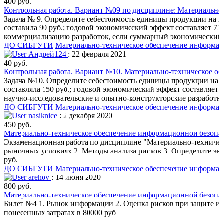
400 руб.
Контрольная работа. Вариант №09 по дисциплине: Материальн
Задача № 9. Определите себестоимость единицы продукции на
составила 90 руб.; годовой экономический эффект составляет 
коммерциализацию разработок, если суммарный экономический 
ДО СИБГУТИ
Материально-техническое обеспечение информ
Андрей124
: 22 февраля 2021
40 руб.
Контрольная работа. Вариант №10. Материально-техническое 
Задача №10. Определите себестоимость единицы продукции на
составляла 150 руб.; годовой экономический эффект составляе
научно-исследовательские и опытно-конструкторские разработк
ДО СИБГУТИ
Материально-техническое обеспечение информ
nasiknice
: 2 декабря 2020
450 руб.
Материально-техническое обеспечение информационной безоп
Экзаменационная работа по дисциплине "Материально-техниче
рыночных условиях 2. Методы анализа рисков 3. Определите э
руб.
ДО СИБГУТИ
Материально-техническое обеспечение информ
arehov
: 14 июня 2020
800 руб.
Материально-техническое обеспечение информационной безопа
Билет №4 1. Рынок информации 2. Оценка рисков при защите и
понесенных затратах в 80000 руб