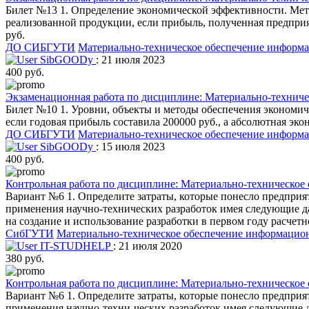
Билет №13 1. Определение экономической эффективности. Мет
реализованной продукции, если прибыль, полученная предприят
руб.
ДО СИБГУТИ
Материально-техническое обеспечение информ
SibGOODy
: 21 июля 2023
400 руб.
Экзаменационная работа по дисциплине: Материально-техниче
Билет №10 1. Уровни, объекты и методы обеспечения экономиче
если годовая прибыль составила 200000 руб., а абсолютная эко
ДО СИБГУТИ
Материально-техническое обеспечение информ
SibGOODy
: 15 июля 2023
400 руб.
Контрольная работа по дисциплине: Материально-техническое
Вариант №6 1. Определите затраты, которые понесло предприят
применения научно-технических разработок имея следующие дан
на создание и использование разработки в первом году расчет
СибГУТИ
Материально-техническое обеспечение информацио
IT-STUDHELP
: 21 июля 2020
380 руб.
Контрольная работа по дисциплине: Материально-техническое
Вариант №6 1. Определите затраты, которые понесло предприят
применения научно-техни-ческих разработок имея следующие да