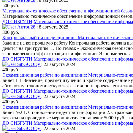
Антон28
: 8 августа 2025
500 руб.
Материально-техническое обеспечение информационной безопа
Материально-техническое обеспечение информационной безопа
ДО СИБГУТИ
Материально-техническое обеспечение информ
Антон28
: 8 августа 2025
300 руб.
Контрольная работа по дисциплине: Материально-техническое
Задание на контрольную работу Контрольная работа должна вып
делятся на три группы: 1. По темам: «Экономическая безопас
экономического эффекта защиты информации. Экономическая э
ДО СИБГУТИ
Материально-техническое обеспечение информ
SibGOODy
: 23 августа 2024
400 руб.
Экзаменационная работа по дисциплине: Материально-техниче
Билет 1 1. Значение, предмет изучения и краткое содержание 
абсолютную экономическую эффективность проекта, если эконом
ДО СИБГУТИ
Материально-техническое обеспечение информ
SibGOODy
: 23 августа 2024
400 руб.
Экзаменационная работа по дисциплине: Материально-техниче
Билет №2 1. Становление индустрии информации 2. Страховани
затраты на проводимые мероприятия составляют 50000 руб., а 
ДО СИБГУТИ
Материально-техническое обеспечение информ
SibGOODy
: 22 августа 2024