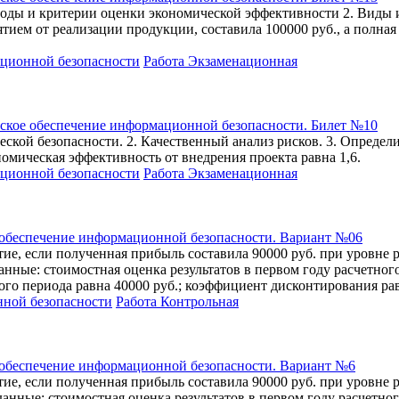
оды и критерии оценки экономической эффективности 2. Виды и
ием от реализации продукции, составила 100000 руб., а полная
ационной безопасности
Работа Экзаменационная
ское обеспечение информационной безопасности. Билет №10
ской безопасности. 2. Качественный анализ рисков. 3. Определ
номическая эффективность от внедрения проекта равна 1,6.
ационной безопасности
Работа Экзаменационная
 обеспечение информационной безопасности. Вариант №06
ие, если полученная прибыль составила 90000 руб. при уровне 
ные: стоимостная оценка результатов в первом году расчетного
ного периода равна 40000 руб.; коэффициент дисконтирования рав
нной безопасности
Работа Контрольная
 обеспечение информационной безопасности. Вариант №6
ие, если полученная прибыль составила 90000 руб. при уровне 
нные: стоимостная оценка результатов в первом году расчетног