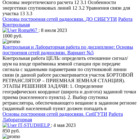
Основы энергетического расчета 12 3.1 Особенности
энергетики спутниковых линий 12 3.2 Уравнения связи для
участка 13 3.3
Основы построения сетей радиосвязи.
ДО СИБГУТИ
Работа
Контрольная
Roma967
: 8 июля 2023
1000 руб.
Контрольная и Лабораторная работа по дисциплине: Основы
построения сетей радиосвязи. Вариант №5
Контрольная работа ЦЕЛЬ: определить отношение сигнал/
шум на входе приёмника земной станции при передаче
сигнала с заданными параметрами по спутниковой линии
связи (в данной работе рассматривается участок БОРТОВОЙ
РЕТРАНСЛЯТОР – ПРИЕМНАЯ ЗЕМНАЯ СТАНЦИЯ).
ЭТАПЫ РЕШЕНИЯ ЗАДАЧИ: 1. Определение
географических координат (широта и долгота) заданной точки
приема (населенного пункта). 2. Выбор спутника
ретранслятора, обеспечивающего вещание в заданном регионе
(заданный населенный пункт должен попадать в
Основы построения сетей радиосвязи.
СибГУТИ
Работа
Лабораторная
IT-STUDHELP
: 4 мая 2023
850 руб.