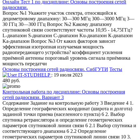
Онлайн Тест 1 по дисциплине: Основы построения сетей
радиосвязи.
Вопрос №1 Укажите участок спектра, относящийся к
дециметровому диапазону: 30—300 МГц 300—3000 МГц 3—
30 ГГц 30—300 ГГц Вопрос №2 Какому диапазону
спутниковой связи соответствуют частоты 10,95 - 14,75ГГц?
L-диапазон S-диапазон C-диапазон Ku-диапазон К-диапазон
Ka-диапазон Вопрос №3 От каких факторов зависит
эффективная изотропная излучаемая мощность
радиопередающего устройства? коэффициент усиления
приёмной антенны пороговый уровень сигнала приёмника
мощность передатчи
Основы построения сетей радиосвязи.
СибГУТИ
Тесты
IT-STUDHELP
: 19 июля 2023
480 руб.
Контрольная работа по дисциплине: Основы построения
сетей радиосвязи. Вариант 3
Содержание Задание на контрольную работу 3 Введение 4 1.
Определение географических координат (широта и долгота)
заданной точки приема (населенного пункта) 6 2. Выбор
спутника ретранслятора и определение геометрических
параметров спутниковой линии связи 6 2.1 Выбор спутника и
соответствующего диапазона 6 2.2 Определение
геометрических параметров спутниковой линии связи 10 3.