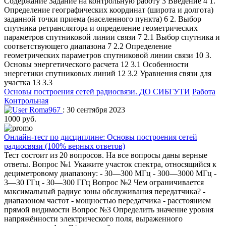
Содержание Задание на контрольную работу 3 Введение 4 1.
Определение географических координат (широта и долгота)
заданной точки приема (населенного пункта) 6 2. Выбор
спутника ретранслятора и определение геометрических
параметров спутниковой линии связи 7 2.1 Выбор спутника и
соответствующего диапазона 7 2.2 Определение
геометрических параметров спутниковой линии связи 10 3.
Основы энергетического расчета 12 3.1 Особенности
энергетики спутниковых линий 12 3.2 Уравнения связи для
участка 13 3.3
Основы построения сетей радиосвязи.
ДО СИБГУТИ
Работа
Контрольная
Roma967
: 30 сентября 2023
1000 руб.
Онлайн-тест по дисциплине: Основы построения сетей
радиосвязи (100% верных ответов)
Тест состоит из 20 вопросов. На все вопросы даны верные
ответы. Вопрос №1 Укажите участок спектра, относящийся к
дециметровому диапазону: - 30—300 МГц - 300—3000 МГц -
3—30 ГГц - 30—300 ГГц Вопрос №2 Чем ограничивается
максимальный радиус зоны обслуживания передатчика? -
диапазоном частот - мощностью передатчика - расстоянием
прямой видимости Вопрос №3 Определить значение уровня
напряжённости электрического поля, выраженного