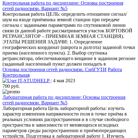
Контрольная работа по дисциплине: Основы построения
сетей радиосвязи. Вариант №5
Контрольная работа ЦЕЛЬ: определить отношение сигнал/
шум на входе приёмника земной станции при передаче
сигнала с заданными параметрами по спутниковой линии
связи (в данной работе рассматривается участок БОРТОВОЙ
РЕТРАНСЛЯТОР – ПРИЕМНАЯ ЗЕМНАЯ СТАНЦИЯ).
ЭТАПЫ РЕШЕНИЯ ЗАДАЧИ: 1. Определение
географических координат (широта и долгота) заданной точки
приема (населенного пункта). 2. Выбор спутника
ретранслятора, обеспечивающего вещание в заданном регионе
(заданный населенный пункт должен попадать в
Основы построения сетей радиосвязи.
СибГУТИ
Работа
Контрольная
IT-STUDHELP
: 4 мая 2023
700 руб.
Лабораторная работа по дисциплине: Основы построения
сетей радиосвязи. Вариант №5
Лабораторная работа Цель лабораторной работы: изучить
характер изменения напряженности поля в точке приёма в
реальных условиях распространения и в случае свободного
пространства в зависимости от меняющихся исходных
параметров среды распространении и приёмопередающих
устройств. Подготовка к лабораторной работе 1. Изучить