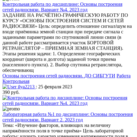
Контрольная работа по дисциплине: Основы построения
сетей радиосвязи. Вариант №4. 2023 год
ЗАДАНИЕ НА РАСЧЁТНО-ГРАФИЧЕСКУЮ РАБОТУ ПО
КУРСУ «ОСНОВЫ ПОСТРОЕНИЯ СИСТЕМ И СЕТЕЙ
РАДИОСВЯЗИ» Цель: определить отношение сигнал/шум на
входе приёмника земной станции при передаче сигнала с
заданными параметрами по спутниковой линии связи (в
данной работе рассматривается участок БОРТОВОЙ
РЕТРАНСЛЯТОР – ПРИЕМНАЯ ЗЕМНАЯ СТАНЦИЯ).
Этапы решения задачи: 1. Определение географических
координат (широта и долгота) заданной точки приема
(населенного пункта). 2. Выбор спутника ретранслятора,
обеспечивающ
Основы построения сетей радиосвязи.
ДО СИБГУТИ
Работа
Контрольная
ilya2213
: 25 февраля 2023
390 руб.
Лабораторная работа №1 по дисциплине: Основы построения
сетей радиосвязи. Вариант 2. 2023 год
Тема: «Изучение факторов, влияющих на величину
напряжённости поля в точке приёма» Цель лабораторной
работы: изучить характер изменения напряженности поля в