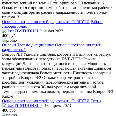
конспект лекций по теме «Сети эфирного ТВ вещания» 2.
Ознакомиться с принципами работы и заполнениями рабочих
окон калькулятора по расчёту напряжённости поля в точке
приёма. З
Основы построения сетей радиосвязи.
СибГУТИ
Работа
Лабораторная
IT-STUDHELP
: 4 мая 2023
400 руб.
Онлайн Тест по дисциплине: Основы построения сетей
радиосвязи. *
Вопрос №1 Укажите факторы, которые НЕ влияют на радиус
зоны обслуживания передатчика DVB-T/T2 : Режим
модуляции Длительность защитного интервала Мощность
передатчика Высота подвеса передающей антенны Диапазон
частот радиосигнала Рельеф местности Плотность городской
застройки Вопрос №2 От каких параметров зависит
коэффициент усиления параболической антенны частота
радиосигнала высота ЗС над уровнем моря шумовой
температуры приемника диаметр зеркала антенны Вопрос №3
Каком
Основы построения сетей радиосвязи.
СибГУТИ
Тесты
IT-STUDHELP
: 13 апреля 2023
480 руб.