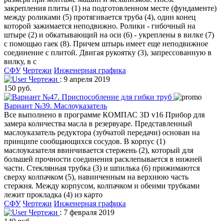
закрепления плиты (1) на подготовленном месте (фундаменте)
между роликами (5) протягивается труба (4), один конец
которой зажимается неподвижно. Ролики - гибочный на
штыре (2) и обкатывающий на оси (6) - укреплены в вилке (7)
с помощью гаек (8). Причем штырь имеет еще неподвижное
соединение с плитой. Двигая рукоятку (3), запрессованную в
вилку, в с
СФУ
Чертежи
Инженерная графика
Чертежи
: 9 апреля 2019
150 руб.
Вариант №39. Маслоуказатель
Все выполнено в программе КОМПАС 3D v16 Прибор для
замера количества масла в резервуаре. Представленный
маслоуказатель редуктора (зубчатой передачи) основан на
принципе сообщающихся сосудов. В корпус (1)
маслоуказателя ввинчивается стержень (2), который для
большей прочности соединения расклепывается в нижней
части. Стеклянная трубка (3) и шпилька (6) прижимаются
сверху колпачком (5), навинченным на верхнюю часть
стержня. Между корпусом, колпачком и обеими трубками
лежит прокладка (4) из карто
СФУ
Чертежи
Инженерная графика
Чертежи
: 7 февраля 2019