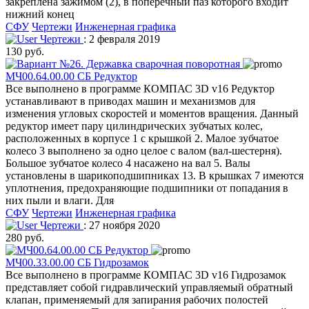
закреплена зажимом (2), в поперечный паз которого входит
нижний конец
СФУ
Чертежи
Инженерная графика
Чертежи
: 2 февраля 2019
130 руб.
МЧ00.64.00.00 СБ Редуктор
Все выполнено в программе КОМПАС 3D v16 Редуктор
устанавливают в приводах машин и механизмов для
изменения угловых скоростей и моментов вращения. Данный
редуктор имеет пару цилиндрических зубчатых колес,
расположенных в корпусе 1 с крышкой 2. Малое зубчатое
колесо 3 выполнено за одно целое с валом (вал-шестерня).
Большое зубчатое колесо 4 насажено на вал 5. Валы
установлены в шарикоподшипниках 13. В крышках 7 имеются
уплотнения, предохраняющие подшипники от попадания в
них пыли и влаги. Для
СФУ
Чертежи
Инженерная графика
Чертежи
: 27 ноября 2020
280 руб.
МЧ00.33.00.00 СБ Гидрозамок
Все выполнено в программе КОМПАС 3D v16 Гидрозамок
представляет собой гидравлический управляемый обратный
клапан, применяемый для запирания рабочих полостей