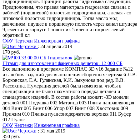
гидроцилиндров. Принцип работы гидрозамка следующий.
Предположим, что правая магистраль гидрозамка связана с
рабочей (поршневой) полостью гидроцилиндра, а левая - со
штоковой полостью гидроцилиндра. Тогда масло мод
давлением, идущее в поршневую полость через канал штуцера
9, сместит в корпусе 1 золотник 5 влево и откроет левый
обратный кл
СФУ
Чертежи
Инженерная графика
Чертежи
: 24 апреля 2019
170 руб.
Штамп для изготовления фанерных решеток. 12-000 СБ
Все выполнено в программе КОМПАС 3D v16 Задание №12
из альбома заданий для выполнения сборочных чертежей Л.В.
Борковская, Е.А. Гулянская, К.И. Зыкунова под ред. В.В.
Рассохина. Нумерация деталей была изменена, чтобы в
спецификации не было шахматного порядка деталей и
стандартных изделий. В состав работы входят: -3D модели
деталей 001 Подушка 002 Матрица 003 Плита направляющая
004 Винт 005 Винт 006 Упор 007 Винт 008 Хвостовик 009
Прижим 010 Планка пуансонодержателя верхняя 011 Буфер
012 Пуанс
СФУ
Чертежи
Инженерная графика
Чертежи
: 31 мая 2019
350 руб.