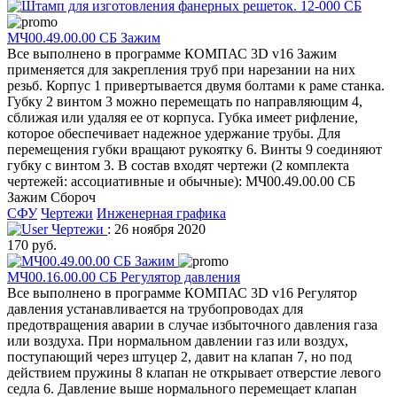
МЧ00.49.00.00 СБ Зажим
Все выполнено в программе КОМПАС 3D v16 Зажим
применяется для закрепления труб при нарезании на них
резьб. Корпус 1 привертывается двумя болтами к раме станка.
Губку 2 винтом 3 можно перемещать по направляющим 4,
сближая или удаляя ее от корпуса. Губка имеет рифление,
которое обеспечивает надежное удержание трубы. Для
перемещения губки вращают рукоятку 6. Винты 9 соединяют
губку с винтом 3. В состав входят чертежи (2 комплекта
чертежей: ассоциативные и обычные): МЧ00.49.00.00 СБ
Зажим Сбороч
СФУ
Чертежи
Инженерная графика
Чертежи
: 26 ноября 2020
170 руб.
МЧ00.16.00.00 СБ Регулятор давления
Все выполнено в программе КОМПАС 3D v16 Регулятор
давления устанавливается на трубопроводах для
предотвращения аварии в случае избыточного давления газа
или воздуха. При нормальном давлении газ или воздух,
поступающий через штуцер 2, давит на клапан 7, но под
действием пружины 8 клапан не открывает отверстие левого
седла 6. Давление выше нормального перемещает клапан