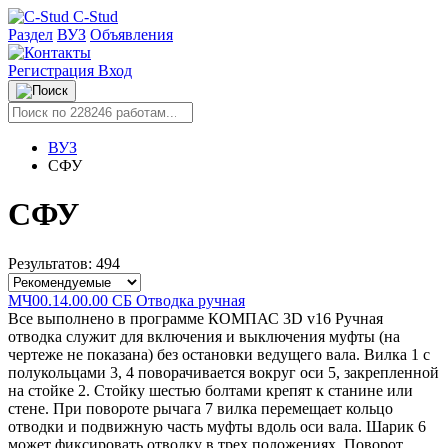
C-Stud
Раздел
ВУЗ
Объявления
Регистрация
Вход
ВУЗ
СФУ
СФУ
Результатов: 494
МЧ00.14.00.00 СБ Отводка ручная
Все выполнено в программе КОМПАС 3D v16 Ручная
отводка служит для включения и выключения муфты (на
чертеже не показана) без остановки ведущего вала. Вилка 1 c
полукольцами 3, 4 поворачивается вокруг оси 5, закрепленной
на стойке 2. Стойку шестью болтами крепят к станине или
стене. При повороте рычага 7 вилка перемещает кольцо
отводки и подвижную часть муфты вдоль оси вала. Шарик 6
может фиксировать отводку в трех положениях. Поворот