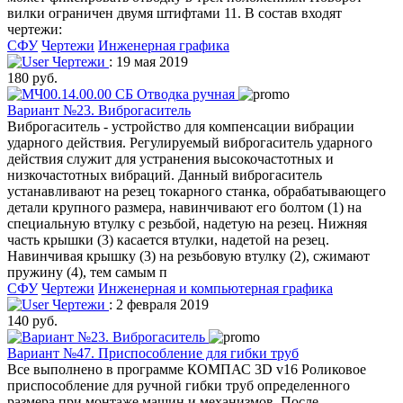
вилки ограничен двумя штифтами 11. В состав входят
чертежи:
СФУ
Чертежи
Инженерная графика
Чертежи
: 19 мая 2019
180 руб.
Вариант №23. Виброгаситель
Виброгаситель - устройство для компенсации вибрации
ударного действия. Регулируемый виброгаситель ударного
действия служит для устранения высокочастотных и
низкочастотных вибраций. Данный виброгаситель
устанавливают на резец токарного станка, обрабатывающего
детали крупного размера, навинчивают его болтом (1) на
специальную втулку с резьбой, надетую на резец. Нижняя
часть крышки (3) касается втулки, надетой на резец.
Навинчивая крышку (3) на резьбовую втулку (2), сжимают
пружину (4), тем самым п
СФУ
Чертежи
Инженерная и компьютерная графика
Чертежи
: 2 февраля 2019
140 руб.
Вариант №47. Приспособление для гибки труб
Все выполнено в программе КОМПАС 3D v16 Роликовое
приспособление для ручной гибки труб определенного
размера при монтаже машин и механизмов. После