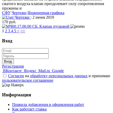
сжатого воздуха клапан преодолевает силу сопротивления
пружины и
СФУ
Чертежи
Инженерная графика
Чертежи
: 2 июня 2019
170 руб.
1
2
3
4
5
>
>>
Вход
Вход
Регистрация
ВКонтакте
Яндекс
Mail.ru
Google
Согласен
на
обработку персональных данных
и принимаю
пользовательское соглашение
Наверх
Информация
Правила добавления и оформления работ
Как работает ставка