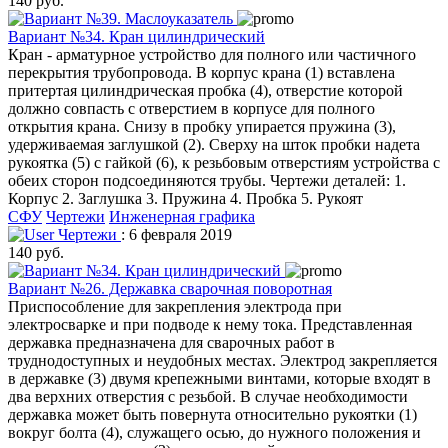
140 руб.
Вариант №34. Кран цилиндрический
Кран - арматурное устройство для полного или частичного
перекрытия трубопровода. В корпус крана (1) вставлена
притертая цилиндрическая пробка (4), отверстие которой
должно совпасть с отверстием в корпусе для полного
открытия крана. Снизу в пробку упирается пружина (3),
удерживаемая заглушкой (2). Сверху на шток пробки надета
рукоятка (5) с гайкой (6), к резьбовым отверстиям устройства с
обеих сторон подсоединяются трубы. Чертежи деталей: 1.
Корпус 2. Заглушка 3. Пружина 4. Пробка 5. Рукоят
СФУ
Чертежи
Инженерная графика
Чертежи
: 6 февраля 2019
140 руб.
Вариант №26. Державка сварочная поворотная
Приспособление для закрепления электрода при
электросварке и при подводе к нему тока. Представленная
державка предназначена для сварочных работ в
труднодоступных и неудобных местах. Электрод закрепляется
в державке (3) двумя крепежными винтами, которые входят в
два верхних отверстия с резьбой. В случае необходимости
державка может быть повернута относительно рукоятки (1)
вокруг болта (4), служащего осью, до нужного положения и