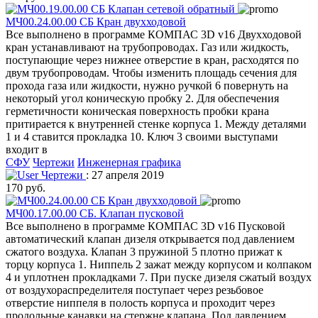
МЧ00.24.00.00 СБ Кран двухходовой
Все выполнено в программе КОМПАС 3D v16 Двухходовой
кран устанавливают на трубопроводах. Газ или жидкость,
поступающие через нижнее отверстие в кран, расходятся по
двум трубопроводам. Чтобы изменить площадь сечения для
прохода газа или жидкости, нужно ручкой 6 повернуть на
некоторый угол коническую пробку 2. Для обеспечения
герметичности коническая поверхность пробки крана
притирается к внутренней стенке корпуса 1. Между деталями
1 и 4 ставится прокладка 10. Ключ 3 своими выступами
входит в
СФУ
Чертежи
Инженерная графика
Чертежи
: 27 апреля 2019
170 руб.
МЧ00.17.00.00 СБ. Клапан пусковой
Все выполнено в программе КОМПАС 3D v16 Пусковой
автоматический клапан дизеля открывается под давлением
сжатого воздуха. Клапан 3 пружиной 5 плотно прижат к
торцу корпуса 1. Ниппель 2 зажат между корпусом и колпаком
4 и уплотнен прокладками 7. При пуске дизеля сжатый воздух
от воздухораспределителя поступает через резьбовое
отверстие ниппеля в полость корпуса и проходит через
продольные канавки на стержне клапана. Под давлением