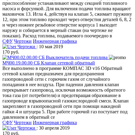
приспособление устанавливают между секцией топливного
насоса и форсункой. Для включения подачи топлива вращают
маховичок 13. Игла 4, действуя на клапан 5, сжимает пружину
12, при этом топливо проходит через отверстия деталей 6, 8, 2
и через нижнее резьбовое отверстие корпуса 1 выходит
наружу и собирается в мерный стакан (на чертеже не
показан). Расход топлива, подаваемого поочередно в
СФУ
Чертежи
Инженерная графика
Чертежи
: 10 мая 2019
170 руб.
МЧ00.19.00.00 СБ Клапан сетевой обратный
Все выполнено в программе КОМПАС 3D v16 Обратный
сетевой клапан предназначен для предохранения
газопроводной сети с горючим газом от случайного
попадания в нее воздуха. При падении давления клапан
перекрывает газопровод, исключая возможность обратного
тока газа (от потребителя) и предотвращая образование в
газопроводе взрывоопасной газокислородной смеси. Клапан
закрепляют в газопроводной сети при помощи накидной
гайки 4 и штуцера 5. При работе горючий газ поступает под
давлением в обратный се
СФУ
Чертежи
Инженерная графика
Чертежи
: 30 апреля 2019
170 руб.