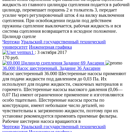
жидкость из главного цилиндра сцепления подается в рабочий
цилиндр, перемешает поршень 2 и толкатель 3, передает
усилие через регулировочный шток 4 на вилку выключения
сцепления. При освобождении педали под действием
пружины сцепление выключается, рабочая жидкость и вся
система сцепления возвращается в исходное положение.
Цилиндр сцепле
Чертежи
Уральский государственный технический
университет
Инженерная графика
vermux1
: 3 октября 2017
170 руб.
36.000 Насос шестеренный. Задание 36 Аксарин
Насос шестеренный 36.000 Шестеренные насосы применяют
для подачи жидкости под давлением до 0,03 Па. Их
используют для подачи жидкости, смазочных материалов и
горючего. Шестеренные насосы высокого давления (0,06—
0,07 Па) имеют ограниченное применение и изготовляются
особо тщательно. Шестеренные насосы просты по
конструкции, имеют небольшое число деталей, но
чувствительны к загрязнению жидкости, поэтому при их
установке рекомендуется применять приемные фильтры.
Рабочие шестерни насоса вращаются в
Чертежи
Уральский государственный технический
университет
Инженерная графика