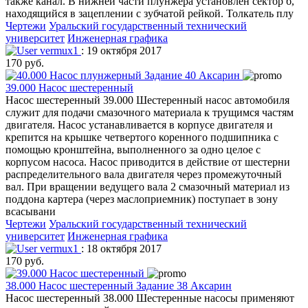
также канал. В нижней части плунжера установлен сектор б,
находящийся в зацеплении с зубчатой рейкой. Толкатель плу
Чертежи
Уральский государственный технический
университет
Инженерная графика
vermux1
: 19 октября 2017
170 руб.
39.000 Насос шестеренный
Насос шестеренный 39.000 Шестеренный насос автомобиля
служит для подачи смазочного материала к трущимся частям
двигателя. Насос устанавливается в корпусе двигателя и
крепится на крышке четвертого коренного подшипника с
помощью кронштейна, выполненного за одно целое с
корпусом насоса. Насос приводится в действие от шестерни
распределительного вала двигателя через промежуточный
вал. При вращении ведущего вала 2 смазочный материал из
поддона картера (через маслоприемник) поступает в зону
всасывани
Чертежи
Уральский государственный технический
университет
Инженерная графика
vermux1
: 18 октября 2017
170 руб.
38.000 Насос шестеренный Задание 38 Аксарин
Насос шестеренный 38.000 Шестеренные насосы применяют