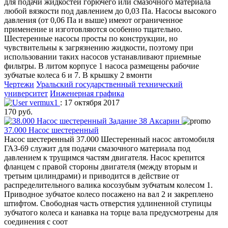
для подачи жидкостей горючего или смазочного материала
любой вязкости под давлением до 0,03 Па. Насосы высокого
давления (от 0,06 Па и выше) имеют ограниченное
применение и изготовляются особенно тщательно.
Шестеренные насосы просты по конструкции, но
чувствительны к загрязнению жидкости, поэтому при
использовании таких насосов устанавливают приемные
фильтры. В литом корпусе 1 насоса размещены рабочие
зубчатые колеса 6 и 7. В крышку 2 вмонти
Чертежи
Уральский государственный технический
университет
Инженерная графика
vermux1
: 17 октября 2017
170 руб.
37.000 Насос шестеренный
Насос шестеренный 37.000 Шестеренный насос автомобиля
ГАЗ-69 служит для подачи смазочного материала под
давлением к трущимся частям двигателя. Насос крепится
фланцем с правой стороны двигателя (между вторым и
третьим цилиндрами) и приводится в действие от
распределительного валика косозубым зубчатым колесом 1.
Приводное зубчатое колесо посажено на вал 2 и закреплено
штифтом. Свободная часть отверстия удлиненной ступицы
зубчатого колеса и канавка на торце вала предусмотрены для
соединения с соот