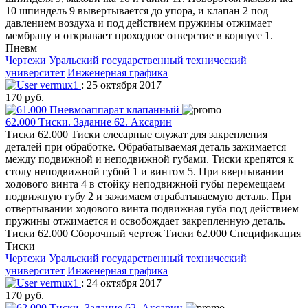
10 шпиндель 9 вывертывается до упора, и клапан 2 под
давлением воздуха и под действием пружины отжимает
мембрану и открывает проходное отверстие в корпусе 1.
Пневм
Чертежи
Уральский государственный технический
университет
Инженерная графика
vermux1
: 25 октября 2017
170 руб.
62.000 Тиски. Задание 62. Аксарин
Тиски 62.000 Тиски слесарные служат для закрепления
деталей при обработке. Обрабатываемая деталь зажимается
между подвижной и неподвижной губами. Тиски крепятся к
столу неподвижной губой 1 и винтом 5. При ввертывании
ходового винта 4 в стойку неподвижной губы перемещаем
подвижную губу 2 и зажимаем отрабатываемую деталь. При
отвертывании ходового винта подвижная губа под действием
пружины отжимается и освобождает закрепленную деталь.
Тиски 62.000 Сборочный чертеж Тиски 62.000 Спецификация
Тиски
Чертежи
Уральский государственный технический
университет
Инженерная графика
vermux1
: 24 октября 2017
170 руб.