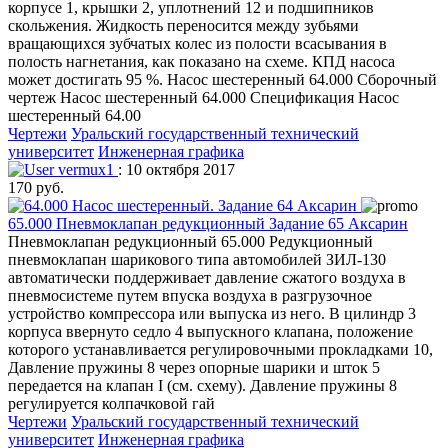
корпусе 1, крышки 2, уплотнений 12 и подшипников
скольжения. Жидкость переносится между зубьями
вращающихся зубчатых колес из полости всасывания в
полость нагнетания, как показано на схеме. КПД насоса
может достигать 95 %. Насос шестеренный 64.000 Сборочный
чертеж Насос шестеренный 64.000 Спецификация Насос
шестеренный 64.00
Чертежи
Уральский государственный технический
университет
Инженерная графика
vermux1
: 10 октября 2017
170 руб.
65.000 Пневмоклапан редукционный Задание 65 Аксарин
Пневмоклапан редукционный 65.000 Редукционный
пневмоклапан шарикового типа автомобилей ЗИЛ-130
автоматически поддерживает давление сжатого воздуха в
пневмосистеме путем впуска воздуха в разгрузочное
устройство компрессора или выпуска из него. В цилиндр 3
корпуса ввернуто седло 4 выпускного клапана, положение
которого устанавливается регулировочными прокладками 10,
Давление пружины 8 через опорные шарики и шток 5
передается на клапан I (см. схему). Давление пружины 8
регулируется колпачковой гай
Чертежи
Уральский государственный технический
университет
Инженерная графика