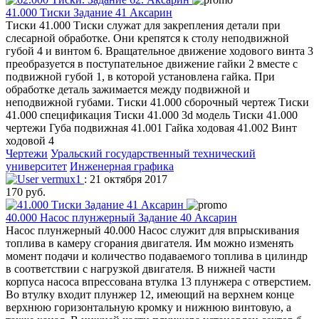
41.000 Тиски Задание 41 Аксарин
Тиски 41.000 Тиски служат для закрепления детали при
слесарной обработке. Они крепятся к столу неподвижной
губой 4 и винтом 6. Вращательное движение ходового винта 3
преобразуется в поступательное движение гайки 2 вместе с
подвижной губой 1, в которой установлена гайка. При
обработке деталь зажимается между подвижной и
неподвижной губами. Тиски 41.000 сборочный чертеж Тиски
41.000 спецификация Тиски 41.000 3d модель Тиски 41.000
чертежи Губа подвижная 41.001 Гайка ходовая 41.002 Винт
ходовой 4
Чертежи
Уральский государственный технический
университет
Инженерная графика
vermux1
: 21 октября 2017
170 руб.
40.000 Насос плунжерный Задание 40 Аксарин
Насос плунжерный 40.000 Насос служит для впрыскивания
топлива в камеру сгорания двигателя. Им можно изменять
момент подачи и количество подаваемого топлива в цилиндр
в соответствии с нагрузкой двигателя. В нижней части
корпуса насоса впрессована втулка 13 плунжера с отверстием.
Во втулку входит плунжер 12, имеющий на верхнем конце
верхнюю горизонтальную кромку и нижнюю винтовую, а