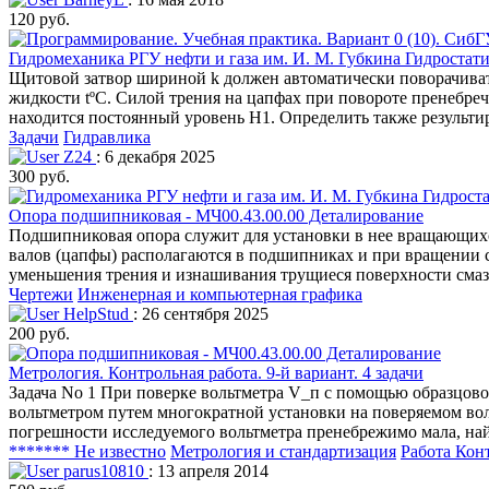
120 руб.
Гидромеханика РГУ нефти и газа им. И. М. Губкина Гидростати
Щитовой затвор шириной k должен автоматически поворачиватьс
жидкости tºС. Силой трения на цапфах при повороте пренебреч
находится постоянный уровень Н1. Определить также результ
Задачи
Гидравлика
Z24
: 6 декабря 2025
300 руб.
Опора подшипниковая - МЧ00.43.00.00 Деталирование
Подшипниковая опора служит для установки в нее вращающихс
валов (цапфы) располагаются в подшипниках и при вращении ск
уменьшения трения и изнашивания трущиеся поверхности смазы
Чертежи
Инженерная и компьютерная графика
HelpStud
: 26 сентября 2025
200 руб.
Метрология. Контрольная работа. 9-й вариант. 4 задачи
Задача No 1 При поверке вольтметра V_п с помощью образцово
вольтметром путем многократной установки на поверяемом воль
погрешности исследуемого вольтметра пренебрежимо мала, на
******* Не известно
Метрология и стандартизация
Работа Кон
parus10810
: 13 апреля 2014