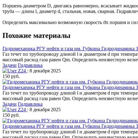
Поршень диаметром D, двигаясь равномерно, всасывает жидкос
труба — длина l, диаметр d, стальная, новая, сварная. Гидрав
Определить максимально возможную скорость ϑп поршня и сил
Похожие материалы
Гидромеханика РГУ нефти и газа им. Губкина Гидродинамика З
Газ течет по трубопроводу длиной l и диаметром d при темпера
массовый расход газа равен Qm. Определить неизвестную вели
Задачи
Гидравлика
Z24
: 8 декабря 2025
150 руб.
Гидромеханика РГУ нефти и газа им. Губкина Гидродинамика З
Газ течет по трубопроводу длиной l и диаметром d при темпера
массовый расход газа равен Qm. Определить неизвестную вели
Задачи
Гидравлика
Z24
: 8 декабря 2025
150 руб.
Гидромеханика РГУ нефти и газа им. Губкина Гидродинамика З
Газ течет по трубопроводу длиной l и диаметром d при темпера
массовый расход газа равен Qm. Определить неизвестную вели