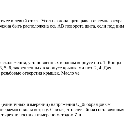
 ее в левый отсек. Угол наклона щита равен α, температура
должна быть расположена ось АВ поворота щита, если под ним
 скольжения, установленных в одном корпусе поз. 1. Концы
5, 6, закрепленных в корпусе крышками поз. 2, 4. Для
 резьбовые отверстия крышек. Масло че
ий (единичных измерений) напряжения U_0i образцовым
веряемого вольтметра γ. Считая, что случайная составляющая
четырехполюсника измерено методом Z н