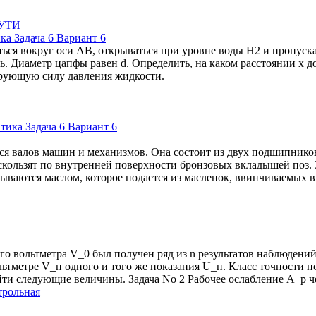
ка Задача 6 Вариант 6
я вокруг оси АВ, открываться при уровне воды Н2 и пропускать
ь. Диаметр цапфы равен d. Определить, на каком расстоянии х 
ирующую силу давления жидкости.
я валов машин и механизмов. Она состоит из двух подшипников
ользят по внутренней поверхности бронзовых вкладышей поз. 3, 
ваются маслом, которое подается из масленок, ввинчиваемых в
го вольтметра V_0 был получен ряд из n результатов наблюден
тметре V_п одного и того же показания U_п. Класс точности по
йти следующие величины. Задача No 2 Рабочее ослабление А_р 
трольная