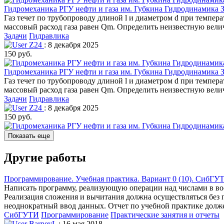
Гидромеханика РГУ нефти и газа им. Губкина Гидродинамика З
Газ течет по трубопроводу длиной l и диаметром d при темпера
массовый расход газа равен Qm. Определить неизвестную вели
Задачи
Гидравлика
Z24
: 8 декабря 2025
150 руб.
Гидромеханика РГУ нефти и газа им. Губкина Гидродинамика З
Газ течет по трубопроводу длиной l и диаметром d при темпера
массовый расход газа равен Qm. Определить неизвестную вели
Задачи
Гидравлика
Z24
: 8 декабря 2025
150 руб.
Показать еще
Другие работы
Программирование. Учебная практика. Вариант 0 (10). СибГУ
Написать программу, реализующую операции над числами в вос
Реализация сложения и вычитания должна осуществляться без 
неоднократный ввод данных. Отчет по учебной практике должен
СибГУТИ
Программирование
Практические занятия и отчеты
BarneyL
: 16 мая 2018