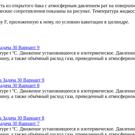
ть из открытого бака с атмосферным давлением рат на поверхн
лические сопротивления показаны на рисунке. Температура жидко
у F, приложенную к нему, по условию кавитации в цилиндре.
адача 30 Вариант 9
туре t °C. Движение установившееся и изотермическое. Давление
чину, а также объёмный расход газа, приведенный к атмосферно
адача 30 Вариант 8
туре t °C. Движение установившееся и изотермическое. Давление
чину, а также объёмный расход газа, приведенный к атмосферно
адача 30 Вариант 7
туре t °C. Движение установившееся и изотермическое. Давление
чину, а также объёмный расход газа, приведенный к атмосферно