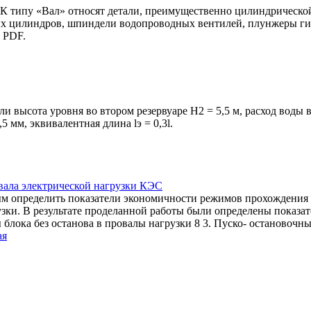
 К типу «Вал» относят детали, преимущественно цилиндрической
ых цилиндров, шпиндели водопроводных вентилей, плунжеры гидр
 PDF.
и высота уровня во втором резервуаре Н2 = 5,5 м, расход воды в 
5 мм, эквивалентная длина lэ = 0,3l.
вала электрической нагрузки КЭС
м определить показатели экономичности режимов прохождения 
ки. В результате проделанной работы были определены показа
ез останова в провалы нагрузки 8 3. Пуско- остановочный режим.......
ая