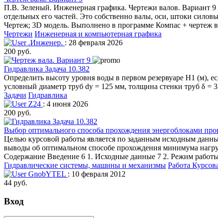
П.В. Зеленый. Инженерная графика. Чертежи валов. Вариант 9
отдельных его частей. Это собственно валы, оси, штоки силов
Чертеж; 3D модель. Выполнено в программе Компас + чертеж в
Чертежи
Инженерная и компьютерная графика
.Инженер.
: 28 февраля 2026
200 руб.
Гидравлика Задача 10.382
Определить высоту уровня воды в первом резервуаре Н1 (м), есл
условный диаметр труб dу = 125 мм, толщина стенки труб δ = 3,
Задачи
Гидравлика
Z24
: 4 июня 2026
200 руб.
Выбор оптимального способа прохождения энергоблоками про
Целью курсовой работы является по заданным исходным данны
выводы об оптимальном способе прохождения минимума нагруз
Содержание Введение 6 1. Исходные данные 7 2. Режим работы блока б
Гидравлические системы, машины и механизмы
Работа Курсов
GnobYTEL
: 10 февраля 2012
44 руб.
Вход