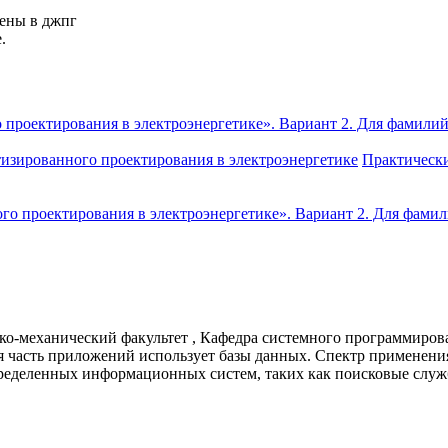
нены в джпг
.
проектирования в электроэнергетике». Вариант 2. Для фамилий
изированного проектирования в электроэнергетике
Практически
ко-механический факультет , Кафедра системного программиров
ая часть приложений использует базы данных. Спектр применени
еделенных информационных систем, таких как поисковые служб