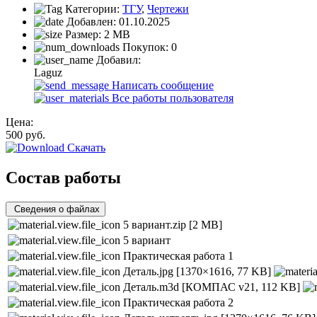
Категории:
ТГУ
,
Чертежи
Добавлен:
01.10.2025
Размер:
2 MB
Покупок:
0
Добавил:
Laguz
Написать сообщение
Все работы пользователя
Цена:
500
руб.
Скачать
Состав работы
Сведения о файлах
5 вариант.zip
[2 MB]
5 вариант
Практическая работа 1
Деталь.jpg
[1370×1616, 77 KB]
Деталь.m3d
[КОМПАС v21, 112 KB]
Практическая работа 2