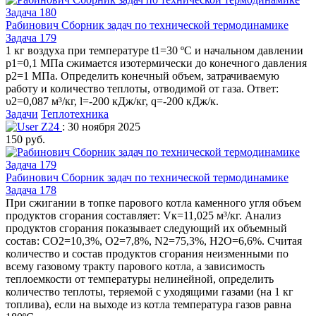
Рабинович Сборник задач по технической термодинамике
Задача 179
1 кг воздуха при температуре t1=30 ºC и начальном давлении
р1=0,1 МПа сжимается изотермически до конечного давления
р2=1 МПа. Определить конечный объем, затрачиваемую
работу и количество теплоты, отводимой от газа. Ответ:
υ2=0,087 м³/кг, l=-200 кДж/кг, q=-200 кДж/к.
Задачи
Теплотехника
Z24
: 30 ноября 2025
150 руб.
Рабинович Сборник задач по технической термодинамике
Задача 178
При сжигании в топке парового котла каменного угля объем
продуктов сгорания составляет: Vк=11,025 м³/кг. Анализ
продуктов сгорания показывает следующий их объемный
состав: CO2=10,3%, O2=7,8%, N2=75,3%, H2O=6,6%. Считая
количество и состав продуктов сгорания неизменными по
всему газовому тракту парового котла, а зависимость
теплоемкости от температуры нелинейной, определить
количество теплоты, теряемой с уходящими газами (на 1 кг
топлива), если на выходе из котла температура газов равна