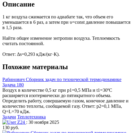
Описание
1 кг воздуха сжимается по адиабате так, что объем его
уменьшается в 6 раз, а затем при υ=const давление повышается
в 1,5 раза.
Найти общее изменение энтропии воздуха. Теплоемкость
считать постоянной.
Ответ: Δs=0,293 кДж/(кг·К).
Похожие материалы
Рабинович Сборник задач по технической термодинамике
Задача 180
Воздух в количестве 0,5 кг при р1=0,5 МПа и t1=30ºC
расширяется изотермически до пятикратного объема.
Определить работу, совершаемую газом, конечное давление и
количество теплоты, сообщаемой газу. Ответ: р2=0,1 МПа,
Q=L=70 кДж.
Задачи
Теплотехника
Z24
: 30 ноября 2025
130 руб.