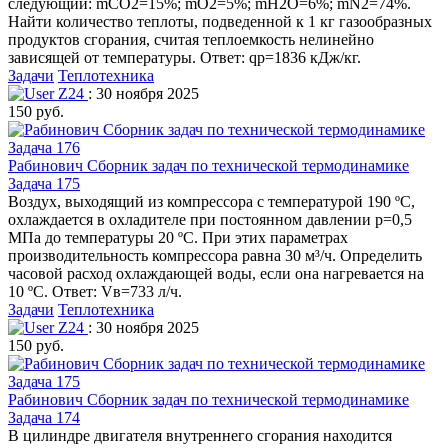
следующий: mСО2=15%; mO2=5%; mH2O=6%; mN2=74%.
Найти количество теплоты, подведенной к 1 кг газообразных
продуктов сгорания, считая теплоемкость нелинейно
зависящей от температуры. Ответ: qp=1836 кДж/кг.
Задачи
Теплотехника
Z24
: 30 ноября 2025
150 руб.
Рабинович Сборник задач по технической термодинамике
Задача 175
Воздух, выходящий из компрессора с температурой 190 ºС,
охлаждается в охладителе при постоянном давлении р=0,5
МПа до температуры 20 ºС. При этих параметрах
производительность компрессора равна 30 м³/ч. Определить
часовой расход охлаждающей воды, если она нагревается на
10 ºС. Ответ: Vв=733 л/ч.
Задачи
Теплотехника
Z24
: 30 ноября 2025
150 руб.
Рабинович Сборник задач по технической термодинамике
Задача 174
В цилиндре двигателя внутреннего сгорания находится