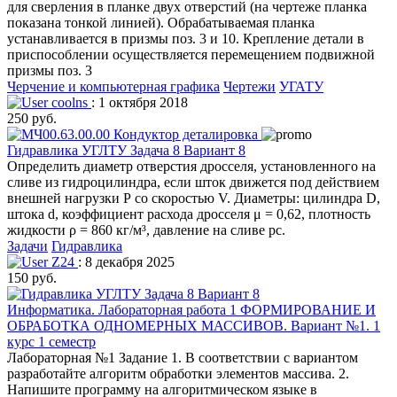
для сверления в планке двух отверстий (на чертеже планка
показана тонкой линией). Обрабатываемая планка
устанавливается в призмы поз. 3 и 10. Крепление детали в
приспособлении осуществляется перемещением подвижной
призмы поз. 3
Черчение и компьютерная графика
Чертежи
УГАТУ
coolns
: 1 октября 2018
250 руб.
Гидравлика УГЛТУ Задача 8 Вариант 8
Определить диаметр отверстия дросселя, установленного на
сливе из гидроцилиндра, если шток движется под действием
внешней нагрузки Р со скоростью V. Диаметры: цилиндра D,
штока d, коэффициент расхода дросселя μ = 0,62, плотность
жидкости ρ = 860 кг/м³, давление на сливе рс.
Задачи
Гидравлика
Z24
: 8 декабря 2025
150 руб.
Информатика. Лабораторная работа 1 ФОРМИРОВАНИЕ И
ОБРАБОТКА ОДНОМЕРНЫХ МАССИВОВ. Вариант №1. 1
курс 1 семестр
Лабораторная №1 Задание 1. В соответствии с вариантом
разработайте алгоритм обработки элементов массива. 2.
Напишите программу на алгоритмическом языке в