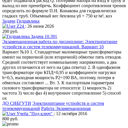
будет подаваться расход Q. Потерями напора на вход в трубу и
выход из нее пренебречь. Коэффициент сопротивления трения
определить по формуле П.Н. Конакова для гидравлически
гладких труб. Объемный вес бензина γб = 750 кг/м³, коэ
Задачи
Гидравлика
Z24
: 26 июня 2026
200 руб.
Экзаменационная работа по дисциплине: Электропитание
устройств и систем телекоммуникаций. Вариант 10
Вариант №10 1. Стандартные маломощные трансформаторы
имеют на первичной (или вторичной) обмотке пять отводов.
Средний соответствует номинальному напряжению, а два
других отличаются от него на (два ответа): 2. В однофазном
трансформаторе при КПД=0,95 и коэффициенте нагрузки
b=0,5, выходная мощность Р2=190 ВА, поэтому, потери в
обмотках составляют ... Вт. 3. К паспортным параметрам
силового трансформатора не относится: 1) мощность 2)
частота 3) число фаз 4) внутреннее сопротивление 5) способ
ох
ДО СИБГУТИ
Электропитание устройств и систем
телекоммуникаций
Работа Экзаменационная
Учеба "Под ключ"
: 12 октября 2016
800 руб.