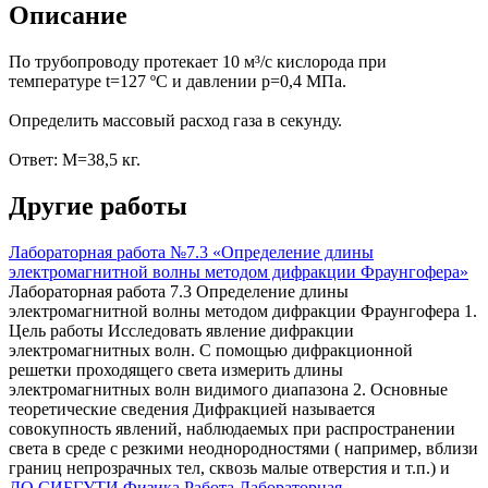
Описание
По трубопроводу протекает 10 м³/c кислорода при
температуре t=127 ºC и давлении р=0,4 МПа.
Определить массовый расход газа в секунду.
Ответ: М=38,5 кг.
Другие работы
Лабораторная работа №7.3 «Определение длины
электромагнитной волны методом дифракции Фраунгофера»
Лабораторная работа 7.3 Определение длины
электромагнитной волны методом дифракции Фраунгофера 1.
Цель работы Исследовать явление дифракции
электромагнитных волн. С помощью дифракционной
решетки проходящего света измерить длины
электромагнитных волн видимого диапазона 2. Основные
теоретические сведения Дифракцией называется
совокупность явлений, наблюдаемых при распространении
света в среде с резкими неоднородностями ( например, вблизи
границ непрозрачных тел, сквозь малые отверстия и т.п.) и
ДО СИБГУТИ
Физика
Работа Лабораторная