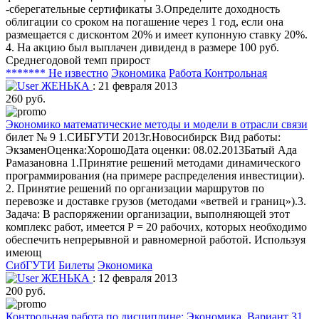
-сберегательные сертификаты 3.Определите доходность
облигации со сроком на погашение через 1 год, если она
размещается с дисконтом 20% и имеет купонную ставку 20%.
4. На акцию был выплачен дивиденд в размере 100 руб.
Среднегодовой темп прирост
******* Не известно
Экономика
Работа Контрольная
ЖЕНЬКА
: 21 февраля 2013
260 руб.
Экономико математические методы и модели в отрасли связи
билет № 9 1.СИБГУТИ 2013г.Новосибирск Вид работы:
ЭкзаменОценка:ХорошоДата оценки: 08.02.2013Батый Ада
Рамазановна 1.Принятие решений методами динамического
программирования (на примере распределения инвестиции).
2. Принятие решений по организации маршрутов по
перевозке и доставке грузов (методами «ветвей и границ»).3.
Задача: В распоряжении организации, выполняющей этот
комплекс работ, имеется Р = 20 рабочих, которых необходимо
обеспечить непрерывной и равномерной работой. Используя
имеющ
СибГУТИ
Билеты
Экономика
ЖЕНЬКА
: 12 февраля 2013
200 руб.
Контрольная работа по дисциплине: Экономика. Вариант 31