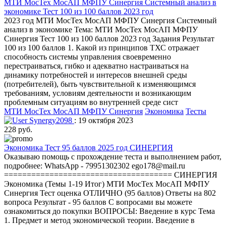
МТИ МосТех МосАП МФПУ Синергия Системный анализ в
экономике Тест 100 из 100 баллов 2023 год
2023 год МТИ МосТех МосАП МФПУ Синергия Системный
анализ в экономике Тема: МТИ МосТех МосАП МФПУ
Синергия Тест 100 из 100 баллов 2023 год Задания Результат
100 из 100 баллов 1. Какой из принципов ТХС отражает
способность системы управления своевременно
перестраиваться, гибко и адекватно настраиваться на
динамику потребностей и интересов внешней среды
(потребителей), быть чувствительной к изменяющимся
требованиям, условиям деятельности и возникающим
проблемным ситуациям во внутренней среде сист
МТИ МосТех МосАП МФПУ Синергия
Экономика
Тесты
Synergy2098
: 19 октября 2023
228 руб.
Экономика Тест 95 баллов 2025 год СИНЕРГИЯ
Оказываю помощь с прохождение теста и выполнением работ,
подробнее: WhatsApp - 79951302302 ego178@mail.ru
===================================== СИНЕРГИЯ
Экономика (Темы 1-19 Итог) МТИ МосТех МосАП МФПУ
Синергия Тест оценка ОТЛИЧНО (95 баллов) Ответы на 802
вопроса Результат - 95 баллов С вопросами вы можете
ознакомиться до покупки ВОПРОСЫ: Введение в курс Тема
1. Предмет и метод экономической теории. Введение в