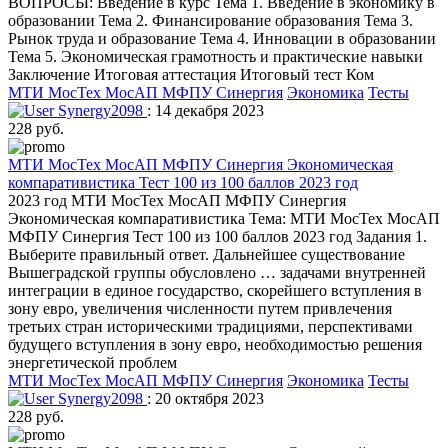
ВОПРОСЫ: Введение в курс Тема 1. Введение в экономику в
образовании Тема 2. Финансирование образования Тема 3.
Рынок труда и образование Тема 4. Инновации в образовании
Тема 5. Экономическая грамотность и практические навыки
Заключение Итоговая аттестация Итоговый тест Ком
МТИ МосТех МосАП МФПУ Синергия
Экономика
Тесты
Synergy2098
: 14 декабря 2023
228 руб.
МТИ МосТех МосАП МФПУ Синергия Экономическая
компаративистика Тест 100 из 100 баллов 2023 год
2023 год МТИ МосТех МосАП МФПУ Синергия
Экономическая компаративистика Тема: МТИ МосТех МосАП
МФПУ Синергия Тест 100 из 100 баллов 2023 год Задания 1.
Выберите правильный ответ. Дальнейшее существование
Вышеградской группы обусловлено … задачами внутренней
интеграции в единое государство, скорейшего вступления в
зону евро, увеличения численности путем привлечения
третьих стран историческими традициями, перспективами
будущего вступления в зону евро, необходимостью решения
энергетической проблем
МТИ МосТех МосАП МФПУ Синергия
Экономика
Тесты
Synergy2098
: 20 октября 2023
228 руб.