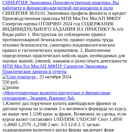
СИНЕРГИЯ Экономика Производственная практика. Вы
работаете в финансово-кредитной организации в роли
СИНЕРГИЯ 38.03.01 Экономика профиль финансы и кредит
Производственная практика МТИ МосТех МосАП МФПУ
Синергия оценка ОТЛИЧНО 2024 год СОДЕРЖАНИЕ
ИНДИВИДУАЛЬНОГО ЗАДАНИЯ НА ПРАКТИКУ № п/п
Виды работ 1. Инструктаж по соблюдению правил
противопожарной безопасности, правил охраны труда,
техники безопасности, санитарно-эпидемиологических
правил и гигиенических нормативов. 2. Выполнение
определенных практических кейсов-задач, необходимых для
оценки знаний, умений, навыков и (или) опыта деятельности
МТИ МосТех МосАП МФПУ Синергия
Экономика
Практические занятия и отчеты
synergypr
: 23 октября 2024
550 руб.
«Международные валютно-кредитные и финансовые
отношения». Экзамен. Вариант №6.
1.Клиент дал поручение купить швейцарские франки за
датские кроны на условиях 2-х месячного форварда по курсу,
не выше чем 1.1100 крон за франк. Возможна ли сделка, если
курсы валют составляют USD/DDK USD/CHF Спот 1,4950
-1,4960 1,2570 -1,2598 2 мес. 3-5 12-8 2. С целью
хеджирования валютного риска фирма заключает форв