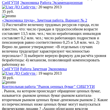
СибГУТИ
Экономика
Работа Экзаменационная
ДО Сибгути
: 20 марта 2013
35 руб.
«Экономика труда». Зачетная работа. Вариант № 2
1) Рассчитайте величину трудовых ресурсов города, если
известно, что: число граждан в трудоспособном возрасте
составляет 13,5 млн. чел.; число неработающих инвалидов
составляет 0,2 млн. чел.; число работающих подростков и
пенсионеров равно соответственно 0,25 и 5,8 млн. чел. 2)
Верно ли данное утверждение: «В отдельных случаях
величина трудозатрат характеризуют численностью
персонала»? 3) выберите верную формулу для расчёта уровня
безработицы: 4) механизм, позволяющий компенсировать
работнику во
СибГУТИ
Работа Зачетная
Экономика
ДО Сибгути
: 19 марта 2013
30 руб.
Контрольная работа "Рынок ценных бумаг" СИБГУТИ
. Рынок, на котором происходит обращение ценных бумаг,
называется -рынком ценных бумаг-рынком капитала-
вторичным рынком ценных бумаг-денежным рынком 2. Какие
из перечисленных ниже ценных бумаг могут выпускаться
физическими лицами ? -Акции облигации векселя