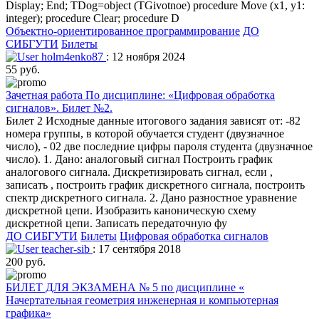
Display; End; TDog=object (TGivotnoe) procedure Move (x1, y1:
integer); procedure Clear; procedure D
Объектно-ориентированное программирование
ДО
СИБГУТИ
Билеты
holm4enko87
: 12 ноября 2024
55 руб.
Зачетная работа По дисциплине: «Цифровая обработка
сигналов». Билет №2.
Билет 2 Исходные данные итогового задания зависят от: -82
номера группы, в которой обучается студент (двузначное
число), - 02 две последние цифры пароля студента (двузначное
число). 1. Дано: аналоговый сигнал Построить график
аналогового сигнала. Дискретизировать сигнал, если ,
записать , построить график дискретного сигнала, построить
спектр дискретного сигнала. 2. Дано разностное уравнение
дискретной цепи. Изобразить каноническую схему
дискретной цепи. Записать передаточную фу
ДО СИБГУТИ
Билеты
Цифровая обработка сигналов
teacher-sib
: 17 сентября 2018
200 руб.
БИЛЕТ ДЛЯ ЭКЗАМЕНА № 5 по дисциплине «
Начертательная геометрия инженерная и компьютерная
графика»