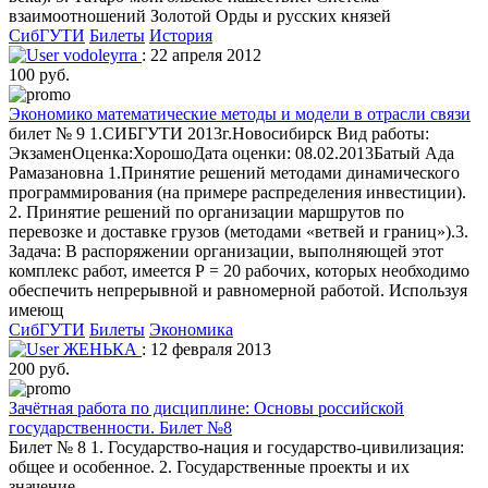
взаимоотношений Золотой Орды и русских князей
СибГУТИ
Билеты
История
vodoleyrra
: 22 апреля 2012
100 руб.
Экономико математические методы и модели в отрасли связи
билет № 9 1.СИБГУТИ 2013г.Новосибирск Вид работы:
ЭкзаменОценка:ХорошоДата оценки: 08.02.2013Батый Ада
Рамазановна 1.Принятие решений методами динамического
программирования (на примере распределения инвестиции).
2. Принятие решений по организации маршрутов по
перевозке и доставке грузов (методами «ветвей и границ»).3.
Задача: В распоряжении организации, выполняющей этот
комплекс работ, имеется Р = 20 рабочих, которых необходимо
обеспечить непрерывной и равномерной работой. Используя
имеющ
СибГУТИ
Билеты
Экономика
ЖЕНЬКА
: 12 февраля 2013
200 руб.
Зачётная работа по дисциплине: Основы российской
государственности. Билет №8
Билет № 8 1. Государство-нация и государство-цивилизация:
общее и особенное. 2. Государственные проекты и их
значение.