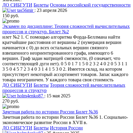
ДО СИБГУТИ
Билеты
Основы российской государственности
tas56mir
: 23 апреля 2026
150 руб.
Экзамен по дисциплине: Теория сложностей вычислительных
процессов и структур. Билет №2
илет №2 1. С помощью алгоритма Форда-Беллмана найти
кратчайшие расстояния от вершины 2 (нумерация вершин
начинается с 0) до всех остальных вершин связного
взвешенного неориентированного графа, имеющего 6
вершин. Граф задан матрицей смежности, (0 означает, что
соответствующей дуги нет). 0 5 0 1 7 1 5 0 2 3 2 4 0 2 0 5 3 1 1
3 5 0 4 5 7 2 3 4 0 3 1 4 1 5 3 0 2. Имеется склад, на котором
присутствует некоторый ассортимент товаров. Запас каждого
товара неограничен. У каждого товара своя стоимость
ДО СИБГУТИ
Билеты
Теория сложностей вычислительных
процессов и структур
holm4enko87
: 15 мая 2025
270 руб.
Зачетная работа по истории России Билет №36
Зачетная работа по истории России Билет №36 1. Социально-
экономическое развитие России в XVII в.
ДО СИБГУТИ
Билеты
История России