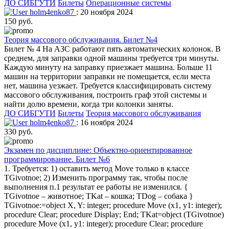
ДО СИБГУТИ
Билеты
Операционные системы
holm4enko87
: 20 ноября 2024
150 руб.
Теория массового обслуживания. Билет №4
Билет № 4 На АЗС работают пять автоматических колонок. В
среднем, для заправки одной машины требуется три минуты.
Каждую минуту на заправку приезжает машина. Больше 11
машин на территории заправки не помещается, если места
нет, машина уезжает. Требуется классифицировать систему
массового обслуживания, построить граф этой системы и
найти долю времени, когда три колонки заняты.
ДО СИБГУТИ
Билеты
Теория массового обслуживания
holm4enko87
: 16 ноября 2024
330 руб.
Экзамен по дисциплине: Объектно-ориентированное
программирование. Билет №6
1. Требуется: 1) оставить метод Move только в классе
TGivotnoe; 2) Изменить программу так, чтобы после
выполнения п.1 результат ее работы не изменился. {
TGivotnoe – животное; TKat – кошка; TDog – собака }
TGivotnoe:=object X, Y: integer; procedure Move (x1, y1: integer);
procedure Clear; procedure Display; End; TKat=object (TGivotnoe)
procedure Move (x1, y1: integer); procedure Clear; procedure