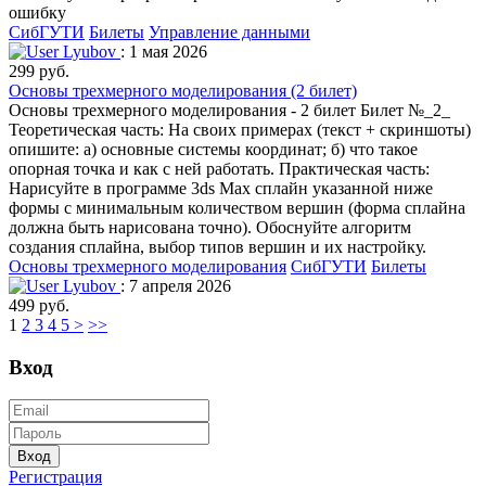
ошибку
СибГУТИ
Билеты
Управление данными
Lyubov
: 1 мая 2026
299 руб.
Основы трехмерного моделирования (2 билет)
Основы трехмерного моделирования - 2 билет Билет №_2_
Теоретическая часть: На своих примерах (текст + скриншоты)
опишите: а) основные системы координат; б) что такое
опорная точка и как с ней работать. Практическая часть:
Нарисуйте в программе 3ds Max сплайн указанной ниже
формы с минимальным количеством вершин (форма сплайна
должна быть нарисована точно). Обоснуйте алгоритм
создания сплайна, выбор типов вершин и их настройку.
Основы трехмерного моделирования
СибГУТИ
Билеты
Lyubov
: 7 апреля 2026
499 руб.
1
2
3
4
5
>
>>
Вход
Вход
Регистрация