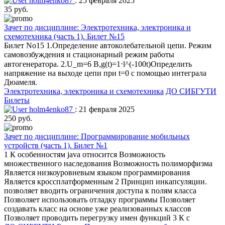
holm4enko87
: 25 февраля 2025
35 руб.
Зачет по дисциплине: Электротехника, электроника и
схемотехника (часть 1). Билет №15
Билет No15 1.Определение автоколебательной цепи. Режим
самовозбуждения и стационарный режим работы
автогенератора. 2.U_m=6 B,g(t)=1⋅l^(-100t)Определить
напряжение на выходе цепи при t=0 с помощью интеграла
Дюамеля.
Электротехника, электроника и схемотехника
ДО СИБГУТИ
Билеты
holm4enko87
: 21 февраля 2025
250 руб.
Зачет по дисциплине: Программирование мобильных
устройств (часть 1). Билет №1
1 К особенностям java относится Возможность
множественного наследования Возможность полиморфизма
Является низкоуровневым языком программирования
Является кроссплатформенным 2 Принцип инкапсуляции.
позволяет вводить ограничения доступа к полям класса
Позволяет использовать отладку программы Позволяет
создавать класс на основе уже реализованных классов
Позволяет проводить перегрузку имен функций 3 К с