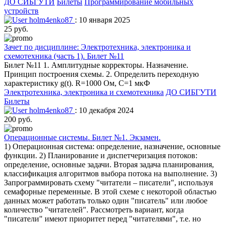
ДО СИБГУТИ
Билеты
Программирование мобильных
устройств
holm4enko87
: 10 января 2025
25 руб.
Зачет по дисциплине: Электротехника, электроника и
схемотехника (часть 1). Билет №11
Билет №11 1. Амплитудные корректоры. Назначение.
Принцип построения схемы. 2. Определить переходную
характеристику g(t). R=1000 Oм, C=1 мкФ
Электротехника, электроника и схемотехника
ДО СИБГУТИ
Билеты
holm4enko87
: 10 декабря 2024
200 руб.
Операционные системы. Билет №1. Экзамен.
1) Операционная система: определение, назначение, основные
функции. 2) Планирование и диспетчеризация потоков:
определение, основные задачи. Вторая задача планирования,
классификация алгоритмов выбора потока на выполнение. 3)
Запрограммировать схему "читатели – писатели", используя
семафорные переменные. В этой схеме с некоторой областью
данных может работать только один "писатель" или любое
количество "читателей". Рассмотреть вариант, когда
"писатели" имеют приоритет перед "читателями", т.е. но