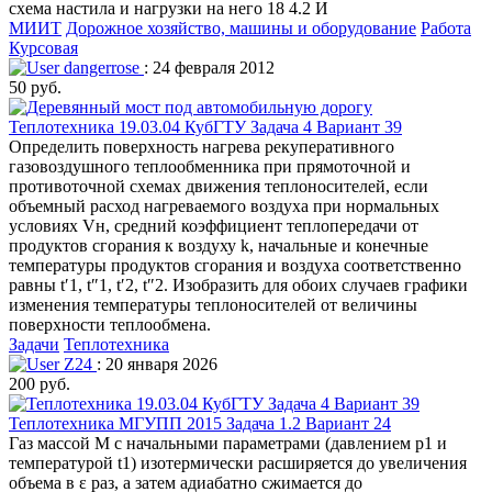
схема настила и нагрузки на него 18 4.2 И
МИИТ
Дорожное хозяйство, машины и оборудование
Работа
Курсовая
dangerrose
: 24 февраля 2012
50 руб.
Теплотехника 19.03.04 КубГТУ Задача 4 Вариант 39
Определить поверхность нагрева рекуперативного
газовоздушного теплообменника при прямоточной и
противоточной схемах движения теплоносителей, если
объемный расход нагреваемого воздуха при нормальных
условиях Vн, средний коэффициент теплопередачи от
продуктов сгорания к воздуху k, начальные и конечные
температуры продуктов сгорания и воздуха соответственно
равны t′1, t″1, t′2, t″2. Изобразить для обоих случаев графики
изменения температуры теплоносителей от величины
поверхности теплообмена.
Задачи
Теплотехника
Z24
: 20 января 2026
200 руб.
Теплотехника МГУПП 2015 Задача 1.2 Вариант 24
Газ массой М с начальными параметрами (давлением р1 и
температурой t1) изотермически расширяется до увеличения
объема в ε раз, а затем адиабатно сжимается до