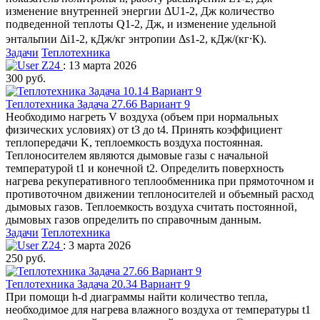
изменение внутренней энергии ΔU1-2, Дж количество
подведенной теплоты Q1-2, Дж, и изменение удельной
энтальпии Δi1-2, кДж/кг энтропии Δs1-2, кДж/(кг⸱К).
Задачи
Теплотехника
Z24
: 13 марта 2026
300 руб.
Теплотехника Задача 27.66 Вариант 9
Необходимо нагреть V воздуха (объем при нормальных
физических условиях) от t3 до t4. Принять коэффициент
теплопередачи K, теплоемкость воздуха постоянная.
Теплоносителем являются дымовые газы с начальной
температурой t1 и конечной t2. Определить поверхность
нагрева рекуперативного теплообменника при прямоточном и
противоточном движении теплоносителей и объемный расход
дымовых газов. Теплоемкость воздуха считать постоянной,
дымовых газов определить по справочным данным.
Задачи
Теплотехника
Z24
: 3 марта 2026
250 руб.
Теплотехника Задача 20.34 Вариант 9
При помощи h-d диаграммы найти количество тепла,
необходимое для нагрева влажного воздуха от температуры t1