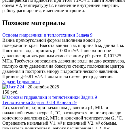
расширяется по адиабате, при этом V2=5V1. Найти конечный
объем V2, температуру t2, изменение внутренней энергии,
работу расширения, изменение энтропии.
Похожие материалы
Основы гидравлики и теплотехники Задача 9
Ванна прямоугольной формы заполнена водой до
поверхности края. Высота ванны h м, ширина b м, длина L м.
Плотность воды принять ρ=1000 кг/м³. Поверхностное
давление принять равным атмосферному р0=ратм=0,101325
МПа. Требуется определить давление воды на дно резервуара,
полную силу давления на боковую стенку, положение центра
давления и построить эпюру гидростатического давления.
Принять g=9,81 м/c². Показать на схеме центр давления.
Задачи
Гидравлика
Z24
: 20 октября 2025
150 руб.
Теплотехника Задача 10.14 Вариант 9
Газ, массой m, кг, при начальном давлении р1, МПа и
начальной температуре t1, °С, расширяется по политропе до
конечного давления р2, МПа и конечной температуры t2, °С.
Определить начальный V1, м³ и конечный V2, м³ объемы,
показатель политропы n, работу расширения L1-2, Дж