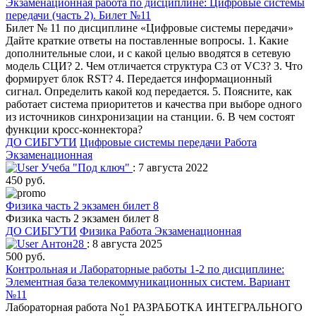
Экзаменационная работа по дисциплине: Цифровые системы
передачи (часть 2). Билет №11
Билет № 11 по дисциплине «Цифровые системы передачи»
Дайте краткие ответы на поставленные вопросы. 1. Какие
дополнительные слои, и с какой целью вводятся в сетевую
модель СЦИ? 2. Чем отличается структура C3 от VC3? 3. Что
формирует блок RST? 4. Передается информационный
сигнал. Определить какой код передается. 5. Поясните, как
работает система приоритетов и качества при выборе одного
из источников синхронизации на станции. 6. В чем состоят
функции кросс-коннектора?
ДО СИБГУТИ
Цифровые системы передачи
Работа
Экзаменационная
Учеба "Под ключ"
: 7 августа 2022
450 руб.
Физика часть 2 экзамен билет 8
Физика часть 2 экзамен билет 8
ДО СИБГУТИ
Физика
Работа Экзаменационная
Антон28
: 8 августа 2025
500 руб.
Контрольная и Лабораторные работы 1-2 по дисциплине:
Элементная база телекоммуникационных систем. Вариант
№11
Лабораторная работа No1 РАЗРАБОТКА ИНТЕГРАЛЬНОГО