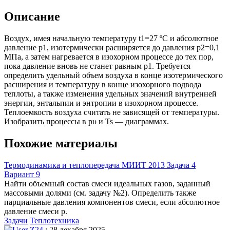
Описание
Воздух, имея начальную температуру t1=27 ºC и абсолютное
давление p1, изотермически расширяется до давления р2=0,1
МПа, а затем нагревается в изохорном процессе до тех пор,
пока давление вновь не станет равным р1. Требуется
определить удельный объем воздуха в конце изотермического
расширения и температуру в конце изохорного подвода
теплоты, а также изменения удельных значений внутренней
энергии, энтальпии и энтропии в изохорном процессе.
Теплоемкость воздуха считать не зависящей от температуры.
Изобразить процессы в рυ и Ts — диаграммах.
Похожие материалы
Термодинамика и теплопередача МИИТ 2013 Задача 4
Вариант 9
Найти объемный состав смеси идеальных газов, заданный
массовыми долями (см. задачу №2). Определить также
парциальные давления компонентов смеси, если абсолютное
давление смеси p.
Задачи
Теплотехника
Z24
: 28 декабря 2025