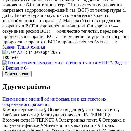
количестве G1 при температуре T1 и постоянном давлении
нагревают водородосодержащий газ (ВСГ) от температуры t1
до t2. Температура продуктов сгорания на выходе из
теплообменного аппарата Т2. Массовый состав продуктов
сгорания и ВСГ представлен в таблице 4. Определить: —
секундный расход ВСГ; — количество теплоты, переданное
продуктами сгорания ВСГ; — изменение внутренней энергии
продуктов сгорания и ВСГ в процессе теплообмена; — т
Задачи
Теплотехника
Z24
: 14 декабря 2025
180 руб.
Показать еще
Другие работы
Применение знаний об информации в контексте их
современного развития
Компьютерные сети § Общие сведения § Локальная сеть §
Глобальные сети § Международная сеть INTERNET §
Возможности INTERNET § Электронная почта § Отправка и
получение файлов § Чтение и посылка текстов § Поиск
информации (browsing - беспорядочное чтение) § Удаленное