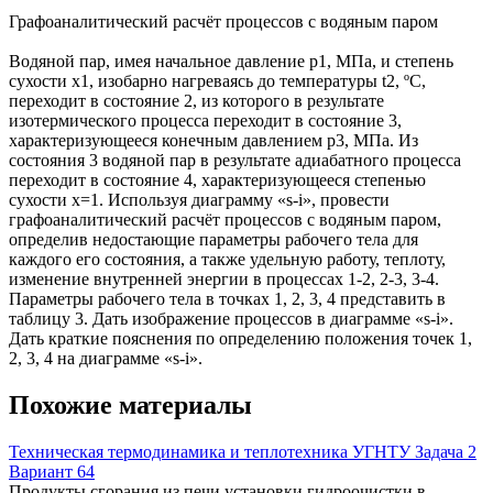
Графоаналитический расчёт процессов с водяным паром
Водяной пар, имея начальное давление р1, МПа, и степень
сухости х1, изобарно нагреваясь до температуры t2, ºС,
переходит в состояние 2, из которого в результате
изотермического процесса переходит в состояние 3,
характеризующееся конечным давлением р3, МПа. Из
состояния 3 водяной пар в результате адиабатного процесса
переходит в состояние 4, характеризующееся степенью
сухости х=1. Используя диаграмму «s-i», провести
графоаналитический расчёт процессов с водяным паром,
определив недостающие параметры рабочего тела для
каждого его состояния, а также удельную работу, теплоту,
изменение внутренней энергии в процессах 1-2, 2-3, 3-4.
Параметры рабочего тела в точках 1, 2, 3, 4 представить в
таблицу 3. Дать изображение процессов в диаграмме «s-i».
Дать краткие пояснения по определению положения точек 1,
2, 3, 4 на диаграмме «s-i».
Похожие материалы
Техническая термодинамика и теплотехника УГНТУ Задача 2
Вариант 64
Продукты сгорания из печи установки гидроочистки в