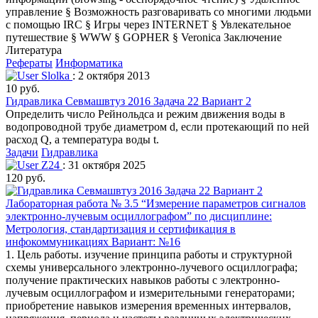
управление § Возможность разговаривать со многими людьми
с помощью IRC § Игры через INTERNET § Увлекательное
путешествие § WWW § GOPHER § Veronica Заключение
Литература
Рефераты
Информатика
Slolka
: 2 октября 2013
10 руб.
Гидравлика Севмашвтуз 2016 Задача 22 Вариант 2
Определить число Рейнольдса и режим движения воды в
водопроводной трубе диаметром d, если протекающий по ней
расход Q, а температура воды t.
Задачи
Гидравлика
Z24
: 31 октября 2025
120 руб.
Лабораторная работа № 3.5 “Измерение параметров сигналов
электронно-лучевым осциллографом” по дисциплине:
Метрология, стандартизация и сертификация в
инфокоммуникациях Вариант: №16
1. Цель работы. изучение принципа работы и структурной
схемы универсального электронно-лучевого осциллографа;
получение практических навыков работы с электронно-
лучевым осциллографом и измерительными генераторами;
приобретение навыков измерения временных интервалов,