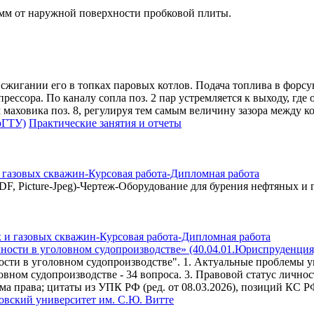
,7 мм от наружной поверхности пробковой плиты.
жигании его в топках паровых котлов. Подача топлива в форсун
прессора. По каналу сопла поз. 2 пар устремляется к выходу, гд
 маховика поз. 8, регулируя тем самым величину зазора между 
рГТУ)
Практические занятия и отчеты
 газовых скважин-Курсовая работа-Дипломная работа
, Picture-Jpeg)-Чертеж-Оборудование для бурения нефтяных и 
ности в уголовном судопроизводстве» (40.04.01.Юриспруденция
ости в уголовном судопроизводстве". 1. Актуальные проблемы у
ном судопроизводстве - 34 вопроса. 3. Правовой статус личност
ма права; цитаты из УПК РФ (ред. от 08.03.2026), позиций КС 
овский университет им. С.Ю. Витте