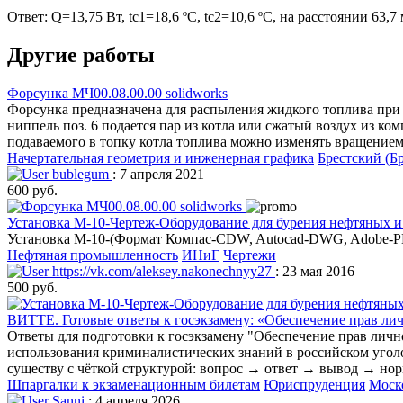
Ответ: Q=13,75 Вт, tc1=18,6 ºС, tc2=10,6 ºC, на расстоянии 63
Другие работы
Форсунка МЧ00.08.00.00 solidworks
Форсунка предназначена для распыления жидкого топлива при с
ниппель поз. 6 подается пар из котла или сжатый воздух из ком
подаваемого в топку котла топлива можно изменять вращением
Начертательная геометрия и инженерная графика
Брестский (Б
bublegum
: 7 апреля 2021
600 руб.
Установка М-10-Чертеж-Оборудование для бурения нефтяных и
Установка М-10-(Формат Компас-CDW, Autocad-DWG, Adobe-PDF
Нефтяная промышленность
ИНиГ
Чертежи
https://vk.com/aleksey.nakonechnyy27
: 23 мая 2016
500 руб.
ВИТТЕ. Готовые ответы к госэкзамену: «Обеспечение прав лич
Ответы для подготовки к госэкзамену "Обеспечение прав личн
использования криминалистических знаний в российском уголов
существу с чёткой структурой: вопрос → ответ → вывод → нор
Шпаргалки к экзаменационным билетам
Юриспруденция
Моск
Sanni
: 4 апреля 2026