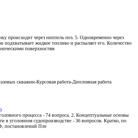
ку происходит через ниппель поз. 5. Одновременно через
е он подхватывает жидкое топливо и распыляет его. Количество
коническими поверхностям
газовых скважин-Курсовая работа-Дипломная работа
)
головного процесса - 74 вопроса. 2. Концептуальные основы
и в уголовном судопроизводстве - 36 вопросов. Кратко, по
РФ, постановлений Пле