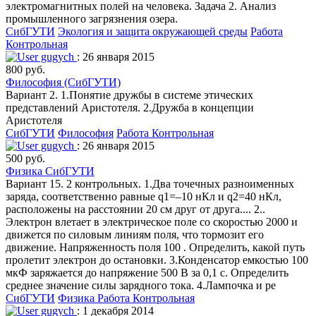
электромагнитных полей на человека. Задача 2. Анализ
промышленного загрязнения озера.
СибГУТИ
Экология и защита окружающей среды
Работа
Контрольная
gugych
: 26 января 2015
800 руб.
Философия (СибГУТИ)
Вариант 2. 1.Понятие дружбы в системе этических
представлений Аристотеля. 2.Дружба в концепции
Аристотеля
СибГУТИ
Философия
Работа Контрольная
gugych
: 26 января 2015
500 руб.
Физика СибГУТИ
Вариант 15. 2 контрольных. 1.Два точечных разноименных
заряда, соответственно равные q1=–10 нКл и q2=40 нКл,
расположены на расстоянии 20 см друг от друга.... 2..
Электрон влетает в электрическое поле со скоростью 2000 и
движется по силовым линиям поля, что тормозит его
движение. Напряженность поля 100 . Определить, какой путь
пролетит электрон до остановки. 3.Конденсатор емкостью 100
мкФ заряжается до напряжение 500 В за 0,1 с. Определить
среднее значение силы зарядного тока. 4.Лампочка и ре
СибГУТИ
Физика
Работа Контрольная
gugych
: 1 декабря 2014