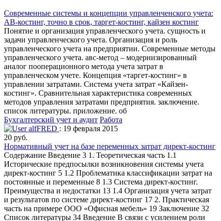
Современные системы и концепции управленченского учета:
АВ-костинг, точно в срок, таргет-костинг, кайзен костинг
Понятие и организация управленческого учета. сущность и
задачи управленческого учета. Организация и роль
управленческого учета на предприятии. Современные методы
управленческого учета. авс-метод – модернизированный
аналог пооперационного метода учета затрат в
управленческом учете. Концепция «таргет-костинг» в
управлении затратами. Система учета затрат «Кайзен-
костинг». Сравнительная характеристика современных
методов управления затратами предприятия. заключение.
список литературы. приложение. об
Бухгалтерский учет и аудит
Работа
alfFRED
: 19 февраля 2015
20 руб.
Нормативный учет на базе переменных затрат директ-костинг
Содержание Введение 3 1. Теоретическая часть 1.1
Исторические предпосылки возникновения системы учета
директ-костинг 5 1.2 Проблематика классификации затрат на
постоянные и переменные 8 1.3 Система директ-костинг.
Преимущества и недостатки 13 1.4 Организация учета затрат
и результатов по системе директ-костинг 17 2. Практическая
часть на примере ООО «Офисная мебель» 19 Заключение 32
Список литературы 34 Введение В связи с усилением роли