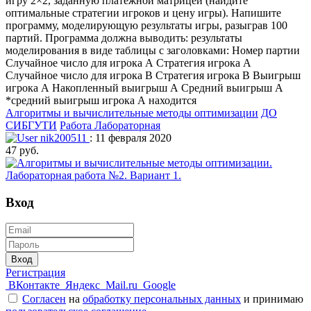
игру 2×2, заданную платежной матрицей (найдите
оптимальные стратегии игроков и цену игры). Напишите
программу, моделирующую результаты игры, разыграв 100
партий. Программа должна выводить: результаты
моделирования в виде таблицы с заголовками: Номер партии
Случайное число для игрока А Стратегия игрока А
Случайное число для игрока В Стратегия игрока В Выигрыш
игрока А Накопленный выигрыш А Средний выигрыш А
*средний выигрыш игрока А находится
Алгоритмы и вычислительные методы оптимизации
ДО
СИБГУТИ
Работа Лабораторная
nik200511
: 11 февраля 2020
47 руб.
Вход
Вход
Регистрация
ВКонтакте
Яндекс
Mail.ru
Google
Согласен
на
обработку персональных данных
и принимаю