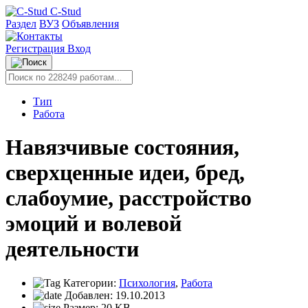
C-Stud
Раздел
ВУЗ
Объявления
Регистрация
Вход
Тип
Работа
Навязчивые состояния,
сверхценные идеи, бред,
слабоумие, расстройство
эмоций и волевой
деятельности
Категории:
Психология
,
Работа
Добавлен:
19.10.2013
Размер:
20 KB