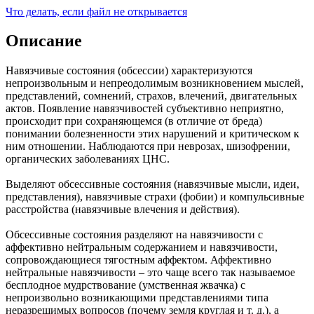
Что делать, если файл не открывается
Описание
Навязчивые состояния (обсессии) характеризуются
непроизвольным и непреодолимым возникновением мыслей,
представлений, сомнений, страхов, влечений, двигательных
актов. Появление навязчивостей субъективно неприятно,
происходит при сохраняющемся (в отличие от бреда)
понимании болезненности этих нарушений и критическом к
ним отношении. Наблюдаются при неврозах, шизофрении,
органических заболеваниях ЦНС.
Выделяют обсессивные состояния (навязчивые мысли, идеи,
представления), навязчивые страхи (фобии) и компульсивные
расстройства (навязчивые влечения и действия).
Обсессивные состояния разделяют на навязчивости с
аффективно нейтральным содержанием и навязчивости,
сопровождающиеся тягостным аффектом. Аффективно
нейтральные навязчивости – это чаще всего так называемое
бесплодное мудрствование (умственная жвачка) с
непроизвольно возникающими представлениями типа
неразрешимых вопросов (почему земля круглая и т. д.), а