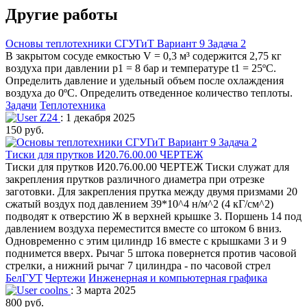
Другие работы
Основы теплотехники СГУГиТ Вариант 9 Задача 2
В закрытом сосуде емкостью V = 0,3 м³ содержится 2,75 кг
воздуха при давлении р1 = 8 бар и температуре t1 = 25ºС.
Определить давление и удельный объем после охлаждения
воздуха до 0ºС. Определить отведенное количество теплоты.
Задачи
Теплотехника
Z24
: 1 декабря 2025
150 руб.
Тиски для прутков И20.76.00.00 ЧЕРТЕЖ
Тиски для прутков И20.76.00.00 ЧЕРТЕЖ Тиски служат для
закрепления прутков различного диаметра при отрезке
заготовки. Для закрепления прутка между двумя призмами 20
сжатый воздух под давлением 39*10^4 н/м^2 (4 кГ/см^2)
подводят к отверстию Ж в верхней крышке 3. Поршень 14 под
давлением воздуха переместится вместе со штоком 6 вниз.
Одновременно с этим цилиндр 16 вместе с крышками 3 и 9
поднимется вверх. Рычаг 5 штока повернется против часовой
стрелки, а нижний рычаг 7 цилиндра - по часовой стрел
БелГУТ
Чертежи
Инженерная и компьютерная графика
coolns
: 3 марта 2025
800 руб.