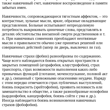
также навязчивый счет, навязчивое воспроизведение в памяти
забытых имен.
Навязчивости, сопровождающиеся тягостным аффектом, – это
контрастные, хульные мысли, яркие, образные овладевающие
представления. Больные испытывают непреодолимую
потребность выкрикивать циничные слова, представлять в
деталях обстоятельства внезапной смерти родственников и т.
п. При навязчивых сомнениях преобладают неотвязные
мысли о правильности обычно уже принятых решений или
совершенных действий (запер ли дверь, выключил ли газ).
Навязчивые страхи (фобии) разнообразны по содержанию.
Чаще всего наблюдаются боязнь открытых пространств и
закрытых помещений (агорафобия, клаустрофобия), страх
транспорта, страх возможности выполнения каких-либо
привычных функций (глотание, мочеиспускание, половой акт
и др.), связанный с тревожными опасениями неудачи. Наряду
с этим нередко отмечаются страх публичных выступлений,
боязнь покраснеть (эрейтофобия), проявить неловкость или
замешательство в обществе, а также разнообразные нозофобии
(кардиофобия, канцерофобия, боязнь сойти с ума и др.).
Иногда наблюдается боязнь возникновения навязчивых
страхов (фобофобия).