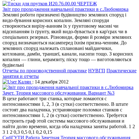
Звіт про проходження навчальної практики в с.Любомирка
Земляні роботи призначені будівництво земляних споруд і
видо-бування корисних копалин. Земляні споруди
створюються вирізу-ванням їх у ґрунтовому масиві чи
відсипанням із ґрунту, який видо-бувається в кар'єрах чи в
спеціальних резервах. Різновиди, форми й розміри земляних
споруд визначаються насамперед їхнім призна-ченням. До
земляних споруд належать сплановані майданчики,
котловани, дамби, траншеї, канали, насипи тощо. З корисних
копалин — глини, керамзиту, піску тощо — виготовляються
будівельні
Отчеты по производственной практике
НУВГП
Практические
занятия и отчеты
Калян
: 14 декабря 2012
Зачет. Теория массового обслуживания. Вариант №3
В цехе работают три станка, которые ломаются с
интенсивностями 1, 2, 3 (в сутки) соответственно. В штате
состоят два наладчика, устраняющие поломки станков с
интенсивностями 1, 2 (в сутки) соответственно. Требуется
построить граф этой системы массового обслуживания и
найти долю времени, когда оба наладчика заняты работой. 1 2
3 1 2 0,3 0,5 0,1 0,2 0,15
СибГУТИ
Работа Зачетная
Теория массового обслуживания