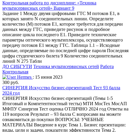
Контрольная работа по дисциплине: «Техника
мультисервисных сетей» Вариант 9
Задание 1 Между двумя цифровыми ГТС М потоков Е1, в
которых занято N соединительных линии. Определите
количество (М) потоков Е1, которое требуется для передачи
данных между ГТС, приведите рисунок и подробное
описание цикла последнего Е1. Приведите технические
параметры оптического мультиплексора, осуществляющего
передачу потоков Е1 между ГТС. Таблица 1.1 – Исходные
данные, определяемые по последней цифре пароля Последняя
цифра студенческого билета 9 Количество соединительных
линий N 275 Табли
ДО СИБГУТИ
Техника мультисервисных сетей
Работа
Контрольная
Hermes
: 15 июня 2023
300 руб.
СИНЕРГИЯ Искусство бизнес-презентаций Тест 93 балла
2024 год
СИНЕРГИЯ Искусство бизнес-презентаций (Темы 1-5
Итоговый и Компетентностный тесты) МТИ МосТех МосАП
МФПУ Синергия Тест оценка ОТЛИЧНО 2024 год Ответы на
119 вопросов Результат – 93 балла С вопросами вы можете
ознакомиться до покупки ВОПРОСЫ: УЧЕБНЫЕ
МАТЕРИАЛЫ Введение в курс Тема 1. Бизнес презентации:
виды, цели и задачи, показатели эффективности Тема 2.