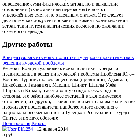
определение сумм фактических затрат, но и выявление
отклонений (экономию или перерасход) в лом от
утверждённых смет и по отдельным статьям. Это следует
делать тем как документирования в момент возникновения
затрат, так и путем аналитических расчетов по окончании
отчетного периода.
Другие работы
Концептуальные основы политики турецкого правительства в
решении курдской проблемы
Реферат: Концептуальные основы политики турецкого
правительства в решении курдской проблемы Проблема Юго–
Востока Турции, включающего илы (провинции) Адыяман,
Диярбакыр, Газиантеп, Мардин, Шиирт, Шанлы Урфа,
Ширнак и Батман, имеет двойную подоплеку. С одной
стороны, этo район наиболее отсталый в экономическом
отношении, а с другой, – район где в значительном количестве
проживают представители наиболее многочисленного
национального меньшинства Турецкой Республики – курды.
Синтез этих двух обстояте
Политология
Работа
Elfa254
: 12 января 2014
5 руб.