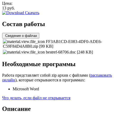
Цена:
13
руб.
Скачать
Состав работы
Сведения о файлах
FF3AB1CD-E083-4DF0-ADE6-
C59F84D4A8B0.zip
[99 KB]
bestref-68706.doc
[248 KB]
Необходимые программы
Работа представляет собой zip архив с файлами (
распаковать
онлайн
), которые открываются в программах:
Microsoft Word
Что делать, если файл не открывается
Описание