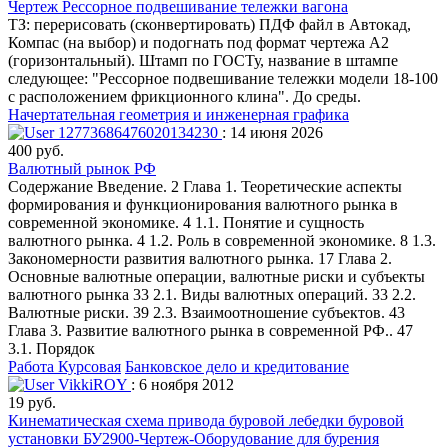
Чертеж Рессорное подвешивание тележки вагона
ТЗ: перерисовать (сконвертировать) ПДФ файл в Автокад,
Компас (на выбор) и подогнать под формат чертежа А2
(горизонтальный). Штамп по ГОСТу, название в штампе
следующее: "Рессорное подвешивание тележки модели 18-100
с расположением фрикционного клина". До среды.
Начертательная геометрия и инженерная графика
12773686476020134230
: 14 июня 2026
400 руб.
Валютный рынок РФ
Содержание Введение. 2 Глава 1. Теоретические аспекты
формирования и функционирования валютного рынка в
современной экономике. 4 1.1. Понятие и сущность
валютного рынка. 4 1.2. Роль в современной экономике. 8 1.3.
Закономерности развития валютного рынка. 17 Глава 2.
Основные валютные операции, валютные риски и субъекты
валютного рынка 33 2.1. Виды валютных операций. 33 2.2.
Валютные риски. 39 2.3. Взаимоотношение субъектов. 43
Глава 3. Развитие валютного рынка в современной РФ.. 47
3.1. Порядок
Работа Курсовая
Банковское дело и кредитование
VikkiROY
: 6 ноября 2012
19 руб.
Кинематическая схема привода буровой лебедки буровой
установки БУ2900-Чертеж-Оборудование для бурения