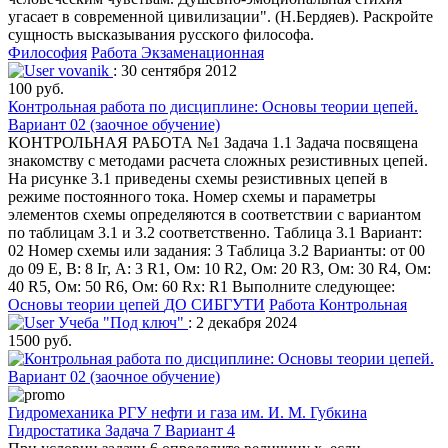
угасает в современной цивилизации". (Н.Бердяев). Раскройте
сущность высказывания русского философа.
Философия
Работа Экзаменационная
vovanik
: 30 сентября 2012
100 руб.
Контрольная работа по дисциплине: Основы теории цепей.
Вариант 02 (заочное обучение)
КОНТРОЛЬНАЯ РАБОТА №1 Задача 1.1 Задача посвящена
знакомству с методами расчета сложных резистивных цепей.
На рисунке 3.1 приведены схемы резистивных цепей в
режиме постоянного тока. Номер схемы и параметры
элементов схемы определяются в соответствии с вариантом
по таблицам 3.1 и 3.2 соответственно. Таблица 3.1 Вариант:
02 Номер схемы или задания: 3 Таблица 3.2 Варианты: от 00
до 09 E, В: 8 Iг, А: 3 R1, Ом: 10 R2, Ом: 20 R3, Ом: 30 R4, Ом:
40 R5, Ом: 50 R6, Ом: 60 Rx: R1 Выполните следующее:
Основы теории цепей
ДО СИБГУТИ
Работа Контрольная
Учеба "Под ключ"
: 2 декабря 2024
1500 руб.
Гидромеханика РГУ нефти и газа им. И. М. Губкина
Гидростатика Задача 7 Вариант 4