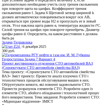
При условии задачи 6 определите величину х, если
дополнительно необходимо учесть силу трения скольжения
при повороте щита на цапфах. Коэффициент трения
скольжения равен f. Задача 6 Щитовой затвор шириной k
должен автоматически поворачиваться вокруг оси АВ,
открываться при уровне воды Н2 и пропускать ее в левый
отсек. Угол наклона щита равен α, температура жидкости tºС.
Силой трения на цапфах при повороте пренебречь. Диаметр
цапфы равен d. Определить, на каком расстоянии х должна
быть ра
Задачи
Гидравлика
Z24
: 6 декабря 2025
300 руб.
Проект жестяницкого отделения СТО автомобилей ВАЗ
(Спроектувати СТО автомобілів сімейства ВАЗ)
Тема проекту: «Спроектувати СТО автомобілів сімейства
ВАЗ» Зміст проекту: Провести аналіз існуючих СТО і
технологічних процесів обслуговування машин в них.
Обґрунтувати вимоги, які повинні задовольнити СТО.
Провести розрахунок елементів СТО. Розробити один із
елементів СТО, абойого обладнання і технологічний процес
його використання. Тема завдання: Розробити елемент СТО:
«Мідницьке відділення» ЗМІСТ