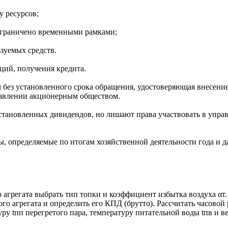
у ресурсов;
ограничено временными рамками;
зуемых средств.
ций, получения кредита.
без установленного срока обращения, удостоверяющая внесение
правлении акционерным обществом.
тановленных дивидендов, но лишают права участвовать в управ
 определяемые по итогам хозяйственной деятельности года и д
агрегата выбрать тип топки и коэффициент избытка воздуха αт.
ьного агрегата и определить его КПД (брутто). Рассчитать часов
уру tпп перегретого пара, температуру питательной воды tпв и 