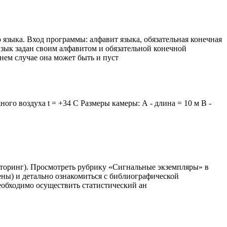
языка. Вход программы: алфавит языка, обязательная конечная
Язык задан своим алфавитом и обязательной конечной
нем случае она может быть и пуст
ого воздуха t = +34 C Размеры камеры: А - длина = 10 м В -
торинг). Просмотреть рубрику «Сигнальные экземпляры» в
рены) и детально ознакомиться с библиографической
еобходимо осуществить статистический ан