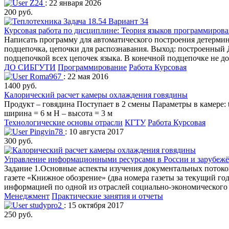
Z24
: 22 января 2026
200 руб.
Курсовая работа по дисциплине: Теория языков программиров
Написать программу для автоматического построения детермин
подцепочка, цепочки для распознавания. Выход: построенный Д
подцепочкой всех цепочек языка. В конечной подцепочке не до
ДО СИБГУТИ
Программирование
Работа Курсовая
Roma967
: 22 мая 2016
1400 руб.
Калорический расчет камеры охлаждения говядины
Продукт – говядина Поступает в 2 смены Параметры в камере: t
ширина = 6 м Н – высота = 3 м
Технологические основы отрасли
КГТУ
Работа Курсовая
Pingvin78
: 10 августа 2017
300 руб.
Управление информационными ресурсами в России и зарубежё
Задание 1.Основные аспекты изучения документальных поток
газете «Книжное обозрение» (два номера газеты за текущий год
информацией по одной из отраслей социально-экономического к
Менеджмент
Практические занятия и отчеты
studypro2
: 15 октября 2017
250 руб.