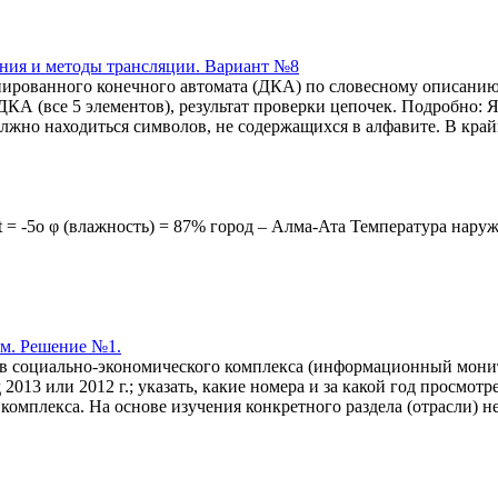
ания и методы трансляции. Вариант №8
ированного конечного автомата (ДКА) по словесному описанию 
КА (все 5 элементов), результат проверки цепочек. Подробно: 
лжно находиться символов, не содержащихся в алфавите. В край
 = -5о φ (влажность) = 87% город – Алма-Ата Температура наружн
м. Решение №1.
ов социально-экономического комплекса (информационный мони
 2013 или 2012 г.; указать, какие номера и за какой год просмот
омплекса. На основе изучения конкретного раздела (отрасли) н