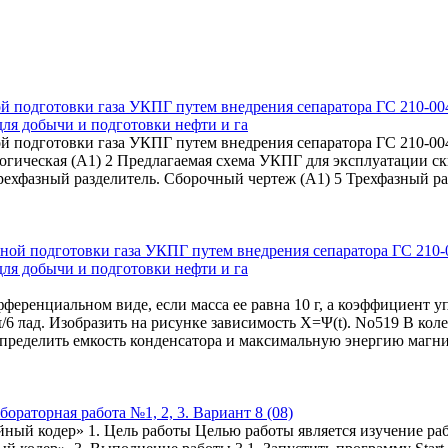
ой подготовки газа УКПГ путем внедрения сепаратора ГС 210-0
ля добычи и подготовки нефти и га
ой подготовки газа УКПГ путем внедрения сепаратора ГС 210-0
логическая (А1) 2 Предлагаемая схема УКПГ для эксплуатации с
Трехфазный разделитель. Сборочный чертеж (А1) 5 Трехфазный ра
еренциальном виде, если масса ее равна 10 г, а коэффициент у
π/6 πад. Изобразить на рисунке зависимость Х=Ψ(t). No519 В ко
. Определить емкость конденсатора и максимальную энергию магн
раторная работа №1, 2, 3. Вариант 8 (08)
йный кодер» 1. Цель работы Целью работы является изучение раб