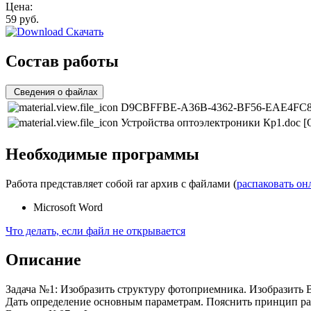
Цена:
59
руб.
Скачать
Состав работы
Сведения о файлах
D9CBFFBE-A36B-4362-BF56-EAE4FC8
Устройства оптоэлектроники Кр1.doc
[
Необходимые программы
Работа представляет собой rar архив с файлами (
распаковать он
Microsoft Word
Что делать, если файл не открывается
Описание
Задача №1: Изобразить структуру фотоприемника. Изобразить
Дать определение основным параметрам. Пояснить принцип р