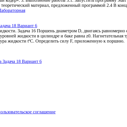
й кодер». 3. Выполнение работы 3.1. Запустить программу Start
теоретический материал, предложенный программой 2.4 В конце
Лабораторная
адача 18 Вариант 6
идкости. Задача 16 Поршень диаметром D, двигаясь равномерно с
овней жидкости в цилиндре и баке равна z0. Нагнетательная труб
ура жидкости tºС. Определить силу F, приложенную к поршню.
пользовательское соглашение