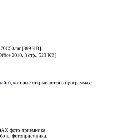
70C50.rar
[399 KB]
Office 2010, 8 стр., 523 KB]
лайн
), которые открываются в программах:
 ВАХ фото-приемника.
аботы фотоприемника.