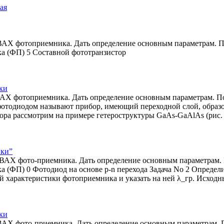
ая
 ВАХ фотоприемника. Дать определение основным параметрам. 
а (ФП) 5 Составной фототранзистор
ки
 ВАХ фотоприемника. Дать определение основным параметрам. 
рофотодиодом называют прибор, имеющий переходной слой, обр
ора рассмотрим на примере гетероструктуры GaAs-GaAlAs (рис. 
ики”
ь ВАХ фото-приемника. Дать определение основным параметрам.
(ФП) 0 Фотодиод на основе р-n перехода Задача No 2 Определ
й характеристики фотоприемника и указать на ней λ_гр. Исход
ки
 ВАХ фото-приемника. Дать определение основным параметрам. 