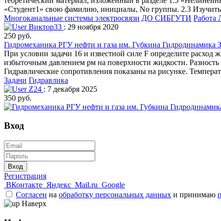
теоретический материал, изложенный в разделе 1.5 «Нелинейны
«Студент1» свою фамилию, инициалы, No группы. 2.3 Изучить 
Многоканальные системы электросвязи
ДО СИБГУТИ
Работа 
Виктор33
: 29 ноября 2020
250 руб.
Гидромеханика РГУ нефти и газа им. Губкина Гидродинамика З
При условии задачи 16 и известной силе F определите расход ж
избыточным давлением рм на поверхности жидкости. Разность ур
Гидравлические сопротивления показаны на рисунке. Температ
Задачи
Гидравлика
Z24
: 7 декабря 2025
350 руб.
Вход
Вход
Регистрация
ВКонтакте
Яндекс
Mail.ru
Google
Согласен
на
обработку персональных данных
и принимаю
Наверх