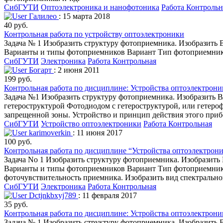
СибГУТИ
Оптоэлектроника и нанофотоника
Работа Контрольн
Галилео
: 15 марта 2018
40 руб.
Контрольная работа по устройству оптоэлектроники
Задача № 1 Изобразить структуру фотоприемника. Изобразить
Варианты и типы фотоприемников Вариант Тип фотоприемник
СибГУТИ
Электроника
Работа Контрольная
Богарт
: 2 июня 2011
199 руб.
Контрольная работа по дисциплине: Устройства оптоэлектрони
Задача №1 Изобразить структуру фотоприемника. Изобразить
гетероструктурой Фотодиодом с гетероструктурой, или гете
запрещенной зоны. Устройство и принцип действия этого приб
СибГУТИ
Устройство оптоэлектроники
Работа Контрольная
karimoverkin
: 11 июня 2017
100 руб.
Контрольная работа по дисциплине “Устройства оптоэлектрон
Задача No 1 Изобразить структуру фотоприемника. Изобразит
Варианты и типы фотоприемников Вариант Тип фотоприемника 
фоточувствительность приемника. Изобразить вид спектрально
СибГУТИ
Электроника
Работа Контрольная
Dctjnkbxyj789
: 11 февраля 2017
35 руб.
Контрольная работа по дисциплине: Устройства оптоэлектрони
Задача № 1 Изобразить структуру фотоприемника. Изобразить