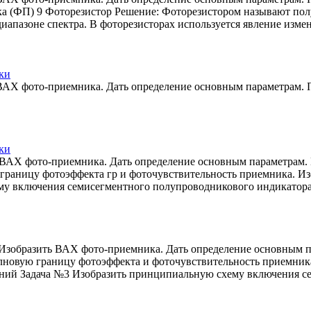
 (ФП) 9 Фоторезистор Решение: Фоторезистором называют полу
иапазоне спектра. В фоторезисторах используется явление изм
ки
 ВАХ фото-приемника. Дать определение основным параметрам.
ки
ь ВАХ фото-приемника. Дать определение основным параметрам.
раницу фотоэффекта гр и фоточувствительность приемника. Из
хему включения семисегментного полупроводникового индикатор
. Изобразить ВАХ фото-приемника. Дать определение основным
лновую границу фотоэффекта и фоточувствительность приемника
маний Задача №3 Изобразить принципиальную схему включения с