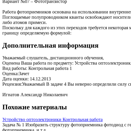
Вариант №07 – Фототранзистор
Работа фотоприемников основана на использовании внутреннег
Поглощаемые полупроводником кванты освобождают носители 
либо атомов примеси.
Поскольку для каждого из этих переходов требуется некотора
границу определяемую формулой:
Дополнительная информация
Уважаемый слушатель, дистанционного обучения,
Оценена Ваша работа по предмету: Устройства оптоэлектрони
Вид работы: Контрольная работа 1
Оценка:Зачет
Дата оценки: 14.12.2013
Рецензия:Уважаемый В задаче 4 Вы неверно определили силу св
Игнатов Александр Николаевич
Похожие материалы
Устройство оптоэлектроники Контрольная работа
Задача № 1 Изобразить структуру фотоприемника фотодиод с 
фотоприемника. и т.д.