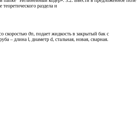
 в папке “Нелинейный кодер». 3.2. Ввести в предложенное поле
 теоретического раздела н
о скоростью ϑп, подает жидкость в закрытый бак с
а – длина l, диаметр d, стальная, новая, сварная.