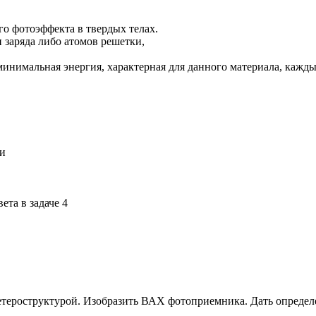
о фотоэффекта в твердых телах.
заряда либо атомов решетки,
я минимальная энергия, характерная для данного материала, к
ки
ета в задаче 4
гетероструктурой. Изобразить ВАХ фотоприемника. Дать опреде