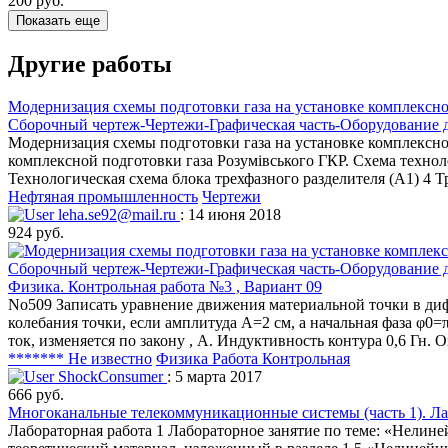
200 руб.
Показать еще
Другие работы
Модернизация схемы подготовки газа на установке комплексн
Сборочный чертеж-Чертежи-Графическая часть-Оборудование д
Модернизация схемы подготовки газа на установке комплексн
комплексной подготовки газа Розумівського ГКР. Схема техно
Технологическая схема блока трехфазного разделителя (А1) 4 
Нефтяная промышленность
Чертежи
leha.se92@mail.ru
: 14 июня 2018
924 руб.
Физика. Контрольная работа №3 , Вариант 09
No509 Записать уравнение движения материальной точки в дифф
колебания точки, если амплитуда А=2 см, а начальная фаза φ0=
ток, изменяется по закону , А. Индуктивность контура 0,6 Гн
******* Не известно
Физика
Работа Контрольная
ShockConsumer
: 5 марта 2017
666 руб.
Многоканальные телекоммуникационные системы (часть 1). Лабо
Лабораторная работа 1 Лабораторное занятие по теме: «Нелине