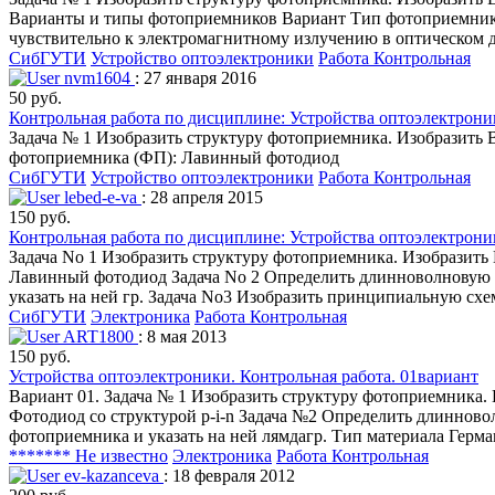
Варианты и типы фотоприемников Вариант Тип фотоприемника
чувствительно к электромагнитному излучению в оптическом д
СибГУТИ
Устройство оптоэлектроники
Работа Контрольная
nvm1604
: 27 января 2016
50 руб.
Контрольная работа по дисциплине: Устройства оптоэлектрони
Задача № 1 Изобразить структуру фотоприемника. Изобразить
фотоприемника (ФП): Лавинный фотодиод
СибГУТИ
Устройство оптоэлектроники
Работа Контрольная
lebed-e-va
: 28 апреля 2015
150 руб.
Контрольная работа по дисциплине: Устройства оптоэлектрони
Задача No 1 Изобразить структуру фотоприемника. Изобразит
Лавинный фотодиод Задача No 2 Определить длинноволновую г
указать на ней гр. Задача No3 Изобразить принципиальную с
СибГУТИ
Электроника
Работа Контрольная
ART1800
: 8 мая 2013
150 руб.
Устройства оптоэлектроники. Контрольная работа. 01вариант
Вариант 01. Задача № 1 Изобразить структуру фотоприемника
Фотодиод со структурой р-i-n Задача №2 Определить длинново
фотоприемника и указать на ней лямдагр. Тип материала Гер
******* Не известно
Электроника
Работа Контрольная
ev-kazanceva
: 18 февраля 2012