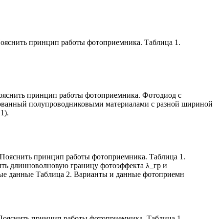
Пояснить принцип работы фотоприемника. Таблица 1.
Пояснить принцип работы фотоприемника. Фотодиод с
азованный полупроводниковыми материалами с разной шириной
1).
 Пояснить принцип работы фотоприемника. Таблица 1.
ить длинноволновую границу фотоэффекта λ_гр и
ные данные Таблица 2. Варианты и данные фотоприемн
Пояснить принцип работы фотоприемника. Таблица 1.